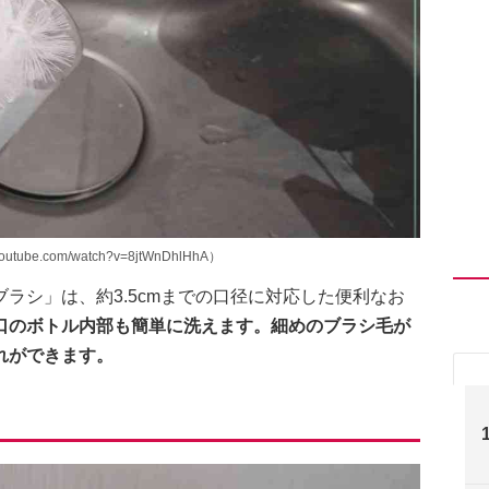
outube.com/watch?v=8jtWnDhlHhA）
ラシ」は、約3.5cmまでの口径に対応した便利なお
口のボトル内部も簡単に洗えます。細めのブラシ毛が
れができます。