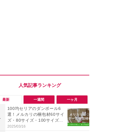
最新
一週間
一ヶ月
100均セリアのダンボール6
「ヤバい！
選！メルカリの梱包材60サイ
った…」と
1
1
ズ・80サイズ・100サイズに
【7月30日G
も対応、収納にも便利
更】内容を
2025/03/16
2026/07/31