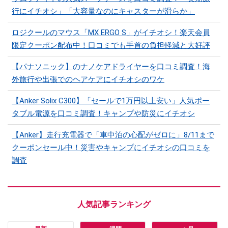
行にイチオシ」「大容量なのにキャスターが滑らか」
ロジクールのマウス「MX ERGO S」がイチオシ！楽天会員
限定クーポン配布中！口コミでも手首の負担軽減と大好評
【パナソニック】のナノケアドライヤーを口コミ調査！海
外旅行や出張でのヘアケアにイチオシのワケ
【Anker Solix C300】「セールで1万円以上安い」人気ポー
タブル電源を口コミ調査！キャンプや防災にイチオシ
【Anker】走行充電器で「車中泊の心配がゼロに」8/11まで
クーポンセール中！災害やキャンプにイチオシの口コミを
調査