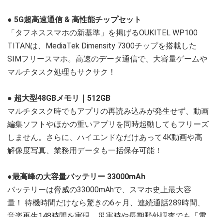
●
5G超高速通信 & 高性能チップセット
「タフネススマホ​​の新基準」を掲げるOUKITEL WP100
TITANは、​​MediaTek Dimensity 7300​​チップを搭載した
SIMフリースマホ。高速のデータ通信で、大容量ゲームや
マルチタスク処理もサクサク！
●
超大型48GBメモリ｜512GB
マルチタスク時でもアプリの再読み込みが発生せず、動画
編集ソフトやほかの重いアプリを同時起動してもフリーズ
しません。さらに、ハイエンドなだけあって4K動画や高
解像度写真、業務用データも一括保存可能！
●最高峰の大容量バッテリー
33000mAh
バッテリーは脅威の33000mAhで、スマホ史上最大容
量！ 待機時間だけなら驚きの​​6ヶ月​​、連続通話​​289時間​​、
音楽再生​1​48時間​​を実現。災害時や長期野外調査でも「電