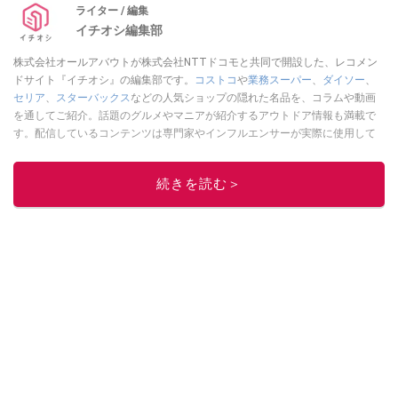
ライター / 編集
イチオシ編集部
株式会社オールアバウトが株式会社NTTドコモと共同で開設した、レコメン
ドサイト『イチオシ』の編集部です。
コストコ
や
業務スーパー
、
ダイソー
、
セリア
、
スターバックス
などの人気ショップの隠れた名品を、コラムや動画
を通してご紹介。話題のグルメやマニアが紹介するアウトドア情報も満載で
す。配信しているコンテンツは専門家やインフルエンサーが実際に使用して
レビューしています。毎日トレンド情報をお届けしているので、ぜひ
Google
ニュースでフォロー
してください！
続きを読む＞
このイチオシストの他の記事を読む