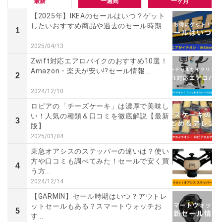
最新
一週間
一ヶ月
【2025年】IKEAのセールはいつ？ゲット
したいおすすめ商品や過去のセール時期...
1
2025/04/13
Zwift対応エアロバイクのおすすめ10選！
Amazon・楽天が安い⁉セール情報...
2
2024/12/10
ロピアの「チーズケーキ」は濃厚で美味し
い！人気の種類＆口コミを徹底解説【最新
3
版】
2025/01/04
東急オアシスのステッパーの違いは？使い
方や口コミも調べてみた！セールで安く買
4
う方...
2024/12/14
【GARMIN】セール時期はいつ？アウトレ
ットセールもある？スマートウォッチお
5
す...