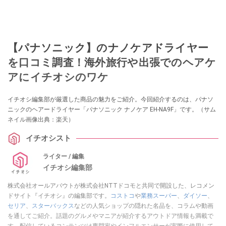
【パナソニック】のナノケアドライヤー
を口コミ調査！海外旅行や出張でのヘアケ
アにイチオシのワケ
イチオシ編集部が厳選した商品の魅力をご紹介。今回紹介するのは、パナソ
ニックのヘアードライヤー「パナソニック ナノケア EH-NA9F」です。（サム
ネイル画像出典：楽天）
イチオシスト
ライター / 編集
イチオシ編集部
株式会社オールアバウトが株式会社NTTドコモと共同で開設した、レコメン
ドサイト『イチオシ』の編集部です。
コストコ
や
業務スーパー
、
ダイソー
、
セリア
、
スターバックス
などの人気ショップの隠れた名品を、コラムや動画
を通してご紹介。話題のグルメやマニアが紹介するアウトドア情報も満載で
す。配信しているコンテンツは専門家やインフルエンサーが実際に使用して