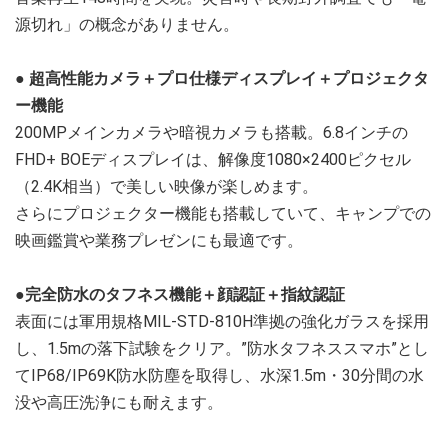
源切れ」の概念がありません。
●
超高性能カメラ＋プロ仕様ディスプレイ＋プロジェクタ
ー機能
200MPメインカメラや暗視カメラも搭載。6.8インチの​​
FHD+ BOEディスプレイ​​は、解像度​​1080×2400ピクセル
（2.4K相当）で美しい映像が楽しめます。
さらにプロジェクター機能も搭載していて、キャンプでの
映画鑑賞や業務プレゼンにも最適です。
●
完全防水のタフネス機能＋顔認証＋指紋認証
表面には​​軍用規格MIL-STD-810H準拠の強化ガラス​​を採用
し、1.5mの落下試験をクリア。​​”防水タフネススマホ”​​とし
て​​IP68/IP69K防水防塵​​を取得し、水深1.5m・30分間の水
没や高圧洗浄にも耐えます。