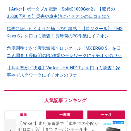
【Anker】ポータブル電源「SolixC1000Gen2」【驚異の
35000円引き】災害や車中泊にイチオシの口コミは？
指先に吸い付くような極上の打鍵感！【ロジクール】「MX
Keys S」を口コミ調査！長時間のPC作業にイチオシ
角度調整できて疲労激減？ロジクール「MX ERGO S」を口
コミ調査！長時間のPC作業やテレワークにイチオシのワケ
【耳を塞がず快適】Victor「HA-NP1T」を口コミ調査！家
事やデスクワークにイチオシのワケ
最新
一週間
一ヶ月
【Anker】走行充電器で「車中泊の心配が
ゼロに」8/11までクーポンセール中！...