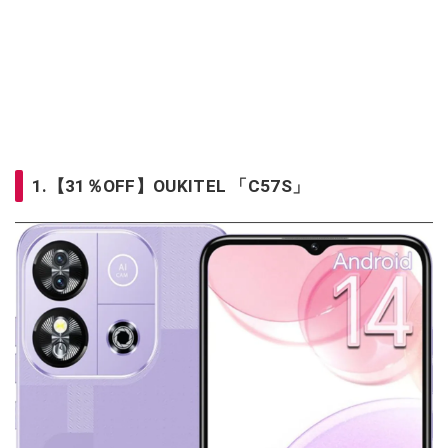
1.【31％OFF】OUKITEL 「C57S」