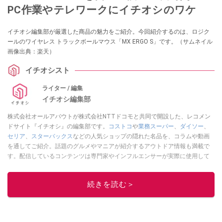
PC作業やテレワークにイチオシのワケ
イチオシ編集部が厳選した商品の魅力をご紹介。今回紹介するのは、ロジク
ールのワイヤレス トラックボールマウス「MX ERGO S」です。（サムネイル
画像出典：楽天）
イチオシスト
ライター / 編集
イチオシ編集部
株式会社オールアバウトが株式会社NTTドコモと共同で開設した、レコメン
ドサイト『イチオシ』の編集部です。
コストコ
や
業務スーパー
、
ダイソー
、
セリア
、
スターバックス
などの人気ショップの隠れた名品を、コラムや動画
を通してご紹介。話題のグルメやマニアが紹介するアウトドア情報も満載で
す。配信しているコンテンツは専門家やインフルエンサーが実際に使用して
レビューしています。毎日トレンド情報をお届けしているので、ぜひ
Google
ニュースでフォロー
してください！
続きを読む＞
このイチオシストの他の記事を読む