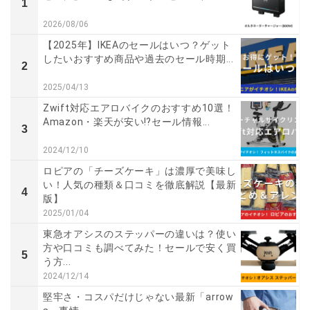
1
2026/08/06
【2025年】IKEAのセールはいつ？ゲット
したいおすすめ商品や過去のセール時期...
2
2025/04/13
Zwift対応エアロバイクのおすすめ10選！
Amazon・楽天が安い⁉セール情報...
3
2024/12/10
ロピアの「チーズケーキ」は濃厚で美味し
い！人気の種類＆口コミを徹底解説【最新
4
版】
2025/01/04
東急オアシスのステッパーの違いは？使い
方や口コミも調べてみた！セールで安く買
5
う方...
2024/12/14
堅牢さ・コスパだけじゃない最新「arrow