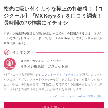
指先に吸い付くような極上の打鍵感！【ロ
ジクール】「MX Keys S」を口コミ調査！
長時間のPC作業にイチオシ
イチオシ編集部が厳選した商品の魅力をご紹介。今回紹介するのは、ロジク
ールのワイヤレスキーボード「ロジクール MX Keys S」です。（サムネイル
画像出典：楽天）
イチオシスト
スマホ・ガジェットレビュワー
イチオシ編集部 ガジェット部
NTTドコモと共同開設した
レコメンドサイト「イチオシ」
を運営。スマホや
パソコン、アプリ、スマートウォッチなど、デジタルライフを豊かにするレ
ビューやセール情報を発信。専門家による信頼できる情報をまとめたり、ガ
ジェット好きの編集部員が厳選したお得情報をお届けします。
このイチオシストの他の記事を読む
続きを読む＞