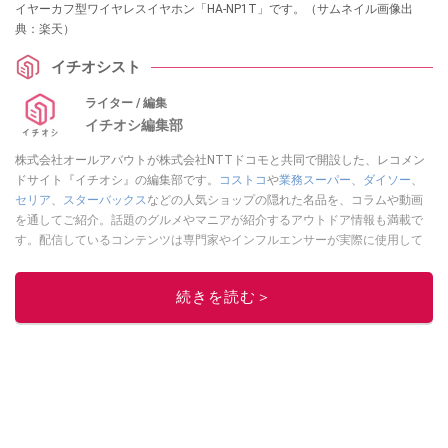
イヤーカフ型ワイヤレスイヤホン「HA-NP1T」です。（サムネイル画像出
典：楽天）
イチオシスト
ライター / 編集
イチオシ編集部
株式会社オールアバウトが株式会社NTTドコモと共同で開設した、レコメン
ドサイト『イチオシ』の編集部です。
コストコ
や
業務スーパー
、
ダイソー
、
セリア
、
スターバックス
などの人気ショップの隠れた名品を、コラムや動画
を通してご紹介。話題のグルメやマニアが紹介するアウトドア情報も満載で
す。配信しているコンテンツは専門家やインフルエンサーが実際に使用して
レビューしています。毎日トレンド情報をお届けしているので、ぜひ
Google
ニュースでフォロー
してください！
続きを読む＞
このイチオシストの他の記事を読む