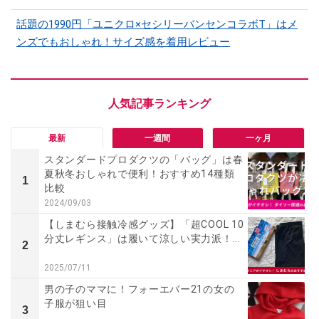
話題の1990円「ユニクロ×セシリーバンセンコラボT」はメ
ンズでもおしゃれ！サイズ感を着用レビュー
最新
一週間
一ヶ月
スタンダードプロダクツの「バッグ」は春
夏秋冬おしゃれで便利！おすすめ14種類
1
比較
2024/09/03
【しまむら接触冷感グッズ】「超COOL 10
分丈レギンス」は履いて涼しい実力派！...
2
2025/07/11
男の子のママに！フォーエバー21の女の
子服が狙い目
3