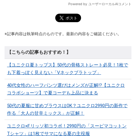
※記事内容は執筆時点のものです。最新の内容をご確認ください。
【こちらの記事もおすすめ！】
【ユニクロ夏トップス】50代の骨格ストレート必見！1枚で
も下着っぽく見えない「Vネックブラトップ」
40代女性のハーフパンツ選びはメンズが正解!?【ユニクロ
コラボショーツ】で夏コーデも上品に決まる
50代の夏服に甘めブラウスはOK？ユニクロ2990円の新作で
作る「大人の甘辛ミックス」が正解！
ユニクロ×F.リッソ初コラボ！2990円の「スーピマコットン
Tシャツ」は1枚でサマになる夏の主役服