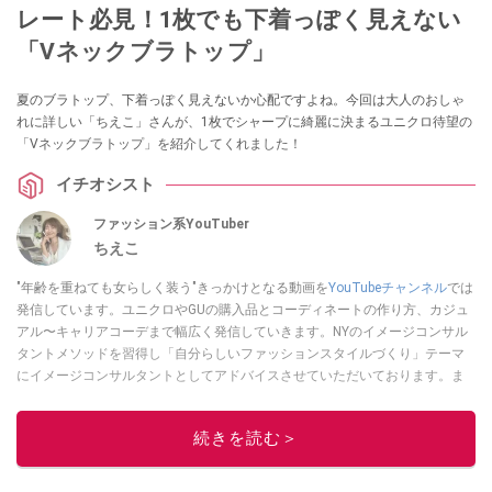
レート必見！1枚でも下着っぽく見えない
「Vネックブラトップ」
夏のブラトップ、下着っぽく見えないか心配ですよね。今回は大人のおしゃ
れに詳しい「ちえこ」さんが、1枚でシャープに綺麗に決まるユニクロ待望の
「Vネックブラトップ」を紹介してくれました！
イチオシスト
ファッション系YouTuber
ちえこ
"年齢を重ねても女らしく装う"きっかけとなる動画を
YouTubeチャンネル
では
発信しています。ユニクロやGUの購入品とコーディネートの作り方、カジュ
アル〜キャリアコーデまで幅広く発信していきます。NYのイメージコンサル
タントメソッドを習得し「自分らしいファッションスタイルづくり」テーマ
にイメージコンサルタントとしてアドバイスさせていただいております。ま
た、自身のキャリアコーデでもそのメソッドを活用し、経験とスキルを日々
積み上げ続けている外資系企業のコンサルタント（25年以上のキャリア）か
続きを読む＞
つ２児の母です。
このイチオシストの他の記事を読む