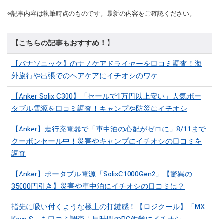
※記事内容は執筆時点のものです。最新の内容をご確認ください。
【こちらの記事もおすすめ！】
【パナソニック】のナノケアドライヤーを口コミ調査！海
外旅行や出張でのヘアケアにイチオシのワケ
【Anker Solix C300】「セールで1万円以上安い」人気ポー
タブル電源を口コミ調査！キャンプや防災にイチオシ
【Anker】走行充電器で「車中泊の心配がゼロに」8/11まで
クーポンセール中！災害やキャンプにイチオシの口コミを
調査
【Anker】ポータブル電源「SolixC1000Gen2」【驚異の
35000円引き】災害や車中泊にイチオシの口コミは？
指先に吸い付くような極上の打鍵感！【ロジクール】「MX
Keys S」を口コミ調査！長時間のPC作業にイチオシ