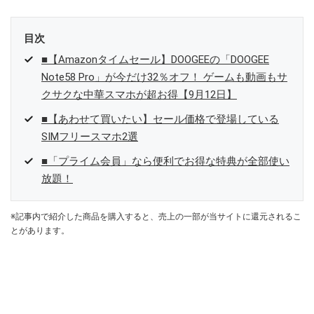
目次
■【Amazonタイムセール】DOOGEEの「DOOGEE
Note58 Pro」が今だけ32％オフ！ ゲームも動画もサ
クサクな中華スマホが超お得【9月12日】
■【あわせて買いたい】セール価格で登場している
SIMフリースマホ2選
■「プライム会員」なら便利でお得な特典が全部使い
放題！
※記事内で紹介した商品を購入すると、売上の一部が当サイトに還元されるこ
とがあります。