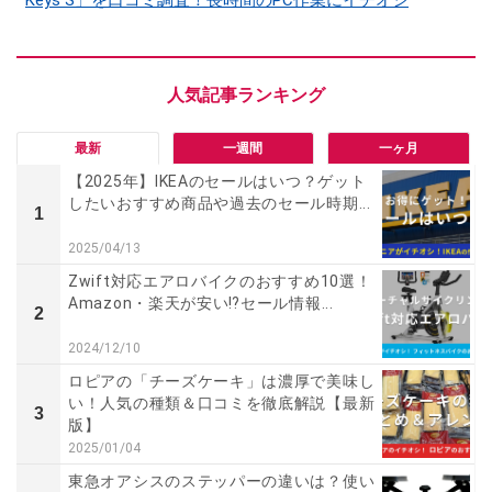
最新
一週間
一ヶ月
【2025年】IKEAのセールはいつ？ゲット
したいおすすめ商品や過去のセール時期...
1
2025/04/13
Zwift対応エアロバイクのおすすめ10選！
Amazon・楽天が安い⁉セール情報...
2
2024/12/10
ロピアの「チーズケーキ」は濃厚で美味し
い！人気の種類＆口コミを徹底解説【最新
3
版】
2025/01/04
東急オアシスのステッパーの違いは？使い