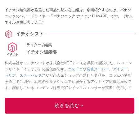
イチオシ編集部が厳選した商品の魅力をご紹介。今回紹介するのは、パナソ
ニックのヘアードライヤー「パナソニック ナノケア EH-NA9F」です。（サム
ネイル画像出典：楽天）
イチオシスト
ライター / 編集
イチオシ編集部
株式会社オールアバウトが株式会社NTTドコモと共同で開設した、レコメン
ドサイト『イチオシ』の編集部です。
コストコ
や
業務スーパー
、
ダイソー
、
セリア
、
スターバックス
などの人気ショップの隠れた名品を、コラムや動画
を通してご紹介。話題のグルメやマニアが紹介するアウトドア情報も満載で
す。配信しているコンテンツは専門家やインフルエンサーが実際に使用して
レビューしています。毎日トレンド情報をお届けしているので、ぜひ
Google
ニュースでフォロー
してください！
続きを読む＞
このイチオシストの他の記事を読む