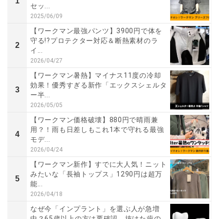
1
セッ...
2025/06/09
【ワークマン最強パンツ】3900円で体を
守る!?プロテクター対応＆断熱素材のラ
2
イ...
2026/04/27
【ワークマン暑熱】マイナス11度の冷却
効果！優秀すぎる新作「エックスシェルタ
3
ー半...
2026/05/05
【ワークマン価格破壊】880円で晴雨兼
用？！雨も日差しもこれ1本で守れる最強
4
モデ...
2026/04/24
【ワークマン新作】すでに大人気！ニット
みたいな「長袖トップス」1290円は超万
5
能...
2026/04/18
なぜ今「インプラント」を選ぶ人が急増
中？65歳以上の方は要確認。抜けた歯の