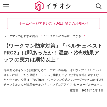
ホームページアドレス（URL）変更のお知らせ
ワークマンのおすすめ商品
ワークマンの作業着・つなぎ
【ワークマン防寒対策」「ペルチェベスト
PRO2」は即あったか！温熱・冷却効果ア
ップの実力は期待以上！
毎年進化ポイントが話題になるワークマンの温熱・冷却ウェア「ペルチェベ
スト」に新モデルが登場！ 旧モデルと比較してより効果を実感しやすくなっ
たんだとか。今回は、YouTuberでワークマン公式アンバサダーのNozomi's狩
チャンネルさんが最新モデルの「ウィンドコアアイス×ヒーターペルチェベス
トPRO2」の使用感レビューを紹介してくれました！ ぜひチェックしてみてく
更新日：
2025年10月19日
ださい！