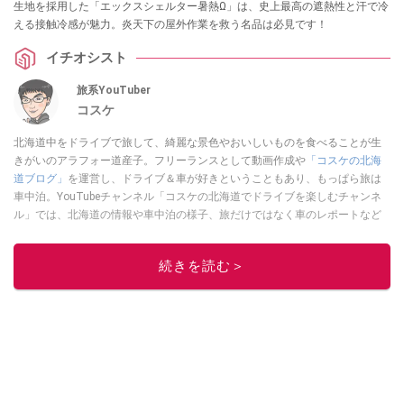
生地を採用した「エックスシェルター暑熱Ω」は、史上最高の遮熱性と汗で冷
える接触冷感が魅力。炎天下の屋外作業を救う名品は必見です！
イチオシスト
旅系YouTuber
コスケ
北海道中をドライブで旅して、綺麗な景色やおいしいものを食べることが生
きがいのアラフォー道産子。フリーランスとして動画作成や
「コスケの北海
道ブログ」
を運営し、ドライブ＆車が好きということもあり、もっぱら旅は
車中泊。YouTubeチャンネル「コスケの北海道でドライブを楽しむチャンネ
ル」では、北海道の情報や車中泊の様子、旅だけではなく車のレポートなど
も配信中。
このイチオシストの他の記事を読む
続きを読む＞