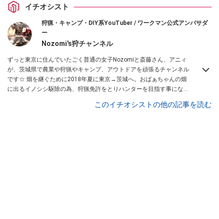
イチオシスト
狩猟・キャンプ・DIY系YouTuber / ワークマン公式アンバサダ
ー
Nozomi's狩チャンネル
ずっと東京に住んでいたごく普通の女子Nozomiと斎藤さん、アニィ
が、茨城県で農業や狩猟やキャンプ、アウトドアを頑張るチャンネル
です☆ 畑を継ぐために2018年夏に東京→茨城へ。おばぁちゃんの畑
に出るイノシシ駆除の為、狩猟免許をとりハンターを目指す事になり
ました。3人の孫で力を合わせて頑張ります！ 私達は趣味で狩猟をす
このイチオシストの他の記事を読む
る”トロフィー・ハンティング”をする気はありません。おばあちゃん
の畑を守りたい！ 地元の農家さんを守りたい！ とそう思うのです。