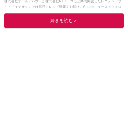
株式会社オールアバウトが株式会社NTTドコモと共同開設したレコメンドサ
イト「イチオシ」では毎日トレンド情報をお届け。
Googleニュースでフォロ
ー
してください！
続きを読む＞
このイチオシストの他の記事を読む