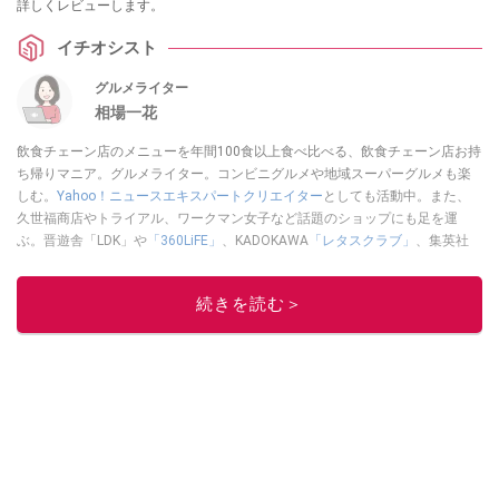
詳しくレビューします。
イチオシスト
グルメライター
相場一花
飲食チェーン店のメニューを年間100食以上食べ比べる、飲食チェーン店お持
ち帰りマニア。グルメライター。コンビニグルメや地域スーパーグルメも楽
しむ。
Yahoo！ニュースエキスパートクリエイター
としても活動中。また、
久世福商店やトライアル、ワークマン女子など話題のショップにも足を運
ぶ。晋遊舎「LDK」や
「360LiFE」
、KADOKAWA
「レタスクラブ」
、集英社
「週刊プレイボーイ」、宝島社「おいしい！ シャトレーゼBOOK」などでグ
ルメライター、食の専門家として出演実績あり。
続きを読む＞
このイチオシストの他の記事を読む