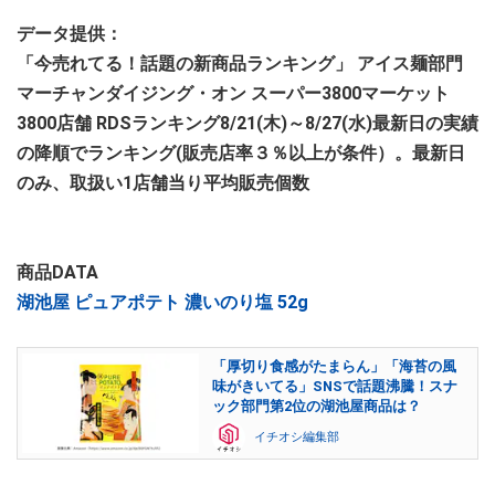
データ提供：
「今売れてる！話題の新商品ランキング」 アイス麺部門
マーチャンダイジング・オン スーパー3800マーケット
3800店舗 RDSランキング8/21(木)～8/27(水)最新日の実績
の降順でランキング(販売店率３％以上が条件）。最新日
のみ、取扱い1店舗当り平均販売個数
商品DATA
湖池屋 ピュアポテト 濃いのり塩 52g
「厚切り食感がたまらん」「海苔の風
味がきいてる」SNSで話題沸騰！スナ
ック部門第2位の湖池屋商品は？
イチオシ編集部