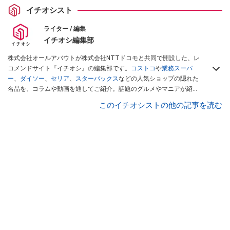
イチオシスト
ライター / 編集
イチオシ編集部
株式会社オールアバウトが株式会社NTTドコモと共同で開設した、レ
コメンドサイト『イチオシ』の編集部です。
コストコ
や
業務スーパ
ー
、
ダイソー
、
セリア
、
スターバックス
などの人気ショップの隠れた
名品を、コラムや動画を通してご紹介。話題のグルメやマニアが紹介
するアウトドア情報も満載です。配信しているコンテンツは専門家や
このイチオシストの他の記事を読む
インフルエンサーが実際に使用してレビューしています。毎日トレン
ド情報をお届けしているので、ぜひ
Googleニュースでフォロー
してく
ださい！