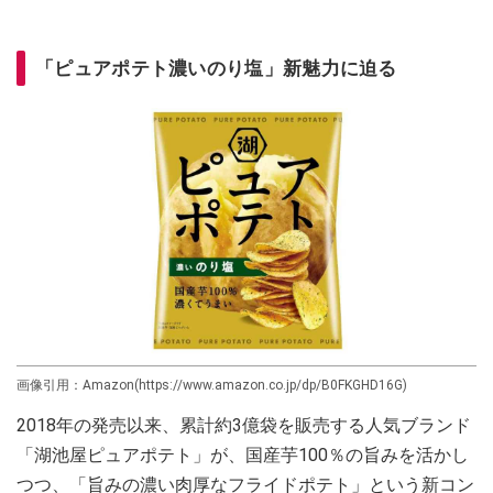
「ピュアポテト濃いのり塩」新魅力に迫る
画像引用：Amazon(https://www.amazon.co.jp/dp/B0FKGHD16G)
2018年の発売以来、累計約3億袋を販売する人気ブランド
「湖池屋ピュアポテト」が、国産芋100％の旨みを活かし
つつ、「旨みの濃い肉厚なフライドポテト」という新コン