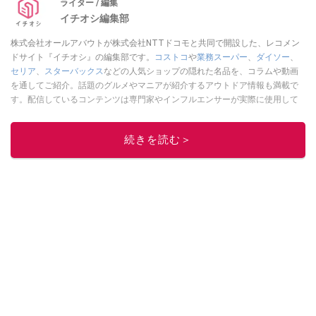
ライター / 編集
イチオシ編集部
株式会社オールアバウトが株式会社NTTドコモと共同で開設した、レコメン
ドサイト『イチオシ』の編集部です。
コストコ
や
業務スーパー
、
ダイソー
、
セリア
、
スターバックス
などの人気ショップの隠れた名品を、コラムや動画
を通してご紹介。話題のグルメやマニアが紹介するアウトドア情報も満載で
す。配信しているコンテンツは専門家やインフルエンサーが実際に使用して
レビューしています。毎日トレンド情報をお届けしているので、ぜひ
Google
ニュースでフォロー
してください！
続きを読む＞
このイチオシストの他の記事を読む