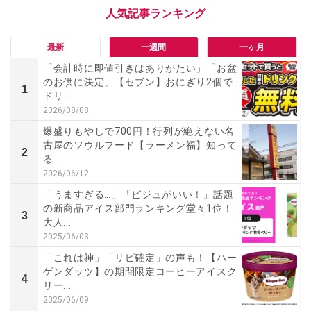
最新
一週間
一ヶ月
「会計時に即値引きはありがたい」「お盆
のお供に決定」【セブン】おにぎり2個で
1
ドリ...
2026/08/08
爆盛りもやしで700円！行列が絶えない名
古屋のソウルフード【ラーメン福】知って
2
る...
2026/06/12
「うますぎる…」「ビジュがいい！」話題
の新商品アイス部門ランキング堂々1位！
3
大人...
2025/06/03
「これは神」「リピ確定」の声も！【ハー
ゲンダッツ】の期間限定コーヒーアイスク
4
リー...
2025/06/09