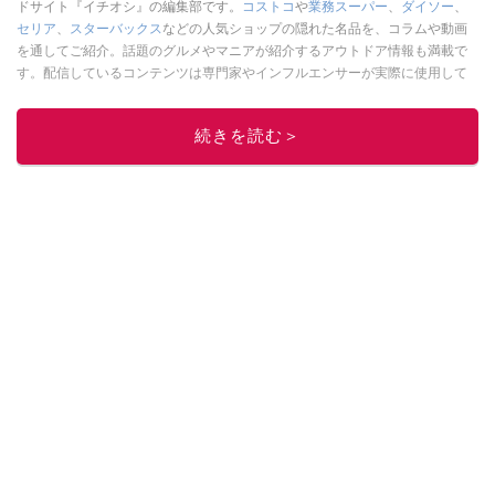
ドサイト『イチオシ』の編集部です。
コストコ
や
業務スーパー
、
ダイソー
、
セリア
、
スターバックス
などの人気ショップの隠れた名品を、コラムや動画
を通してご紹介。話題のグルメやマニアが紹介するアウトドア情報も満載で
す。配信しているコンテンツは専門家やインフルエンサーが実際に使用して
レビューしています。毎日トレンド情報をお届けしているので、ぜひ
Google
ニュースでフォロー
してください！
続きを読む＞
このイチオシストの他の記事を読む