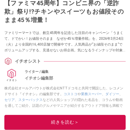
【ファミマ45周年】コンビニ界の「逆詐
欺」祭り!?チキンやスイーツもお値段その
まま45％増量！
ファミリーマートでは、創立45周年を記念した注目のキャンペーン「うまく
て、ドでかい！お値段そのまま なぜか45％増量作戦」を、2026年3月24日
（火）より全国約16,400店舗で開催中です。人気商品が“お値段そのまま”で
ボリュームアップする、見逃せないお得企画。気になるラインナップや対象
商品など、さっそく詳しくチェックしていきましょう！
イチオシスト
ライター / 編集
イチオシ編集部
株式会社オールアバウトが株式会社NTTドコモと共同で開設した、レコメン
ドサイト『イチオシ』の編集部です。
コストコ
や
業務スーパー
、
ダイソー
、
セリア
、
スターバックス
などの人気ショップの隠れた名品を、コラムや動画
を通してご紹介。話題のグルメやマニアが紹介するアウトドア情報も満載で
す。配信しているコンテンツは専門家やインフルエンサーが実際に使用して
レビューしています。毎日トレンド情報をお届けしているので、ぜひ
Google
続きを読む＞
ニュースでフォロー
してください！