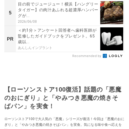
目の前でジュージュー！横浜【ハングリー
タイガー】の肉汁あふれる超濃厚ハンバー
5
グが...
2026/06/08
＜約1分＞アンケート回答者へ歯科医師が
監修したガイドブックをプレゼント。65
PR
歳以...
あんしんインプラント
Recommended by
【ローソンストア100復活】話題の「悪魔
のおにぎり」と「やみつき悪魔の焼きそ
ばパン」を実食！
ローソンストア100で大人気の「悪魔」シリーズが復活！今回は「悪魔のおに
ぎり」と「やみつき悪魔の焼きそばパン」を実食。気になる味や食べ応えを