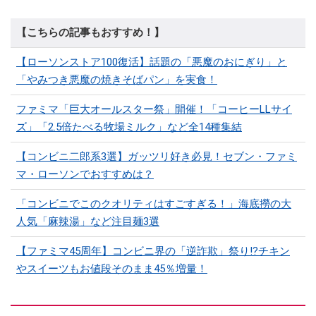
【こちらの記事もおすすめ！】
【ローソンストア100復活】話題の「悪魔のおにぎり」と
「やみつき悪魔の焼きそばパン」を実食！
ファミマ「巨大オールスター祭」開催！「コーヒーLLサイ
ズ」「2.5倍たべる牧場ミルク」など全14種集結
【コンビニ二郎系3選】ガッツリ好き必見！セブン・ファミ
マ・ローソンでおすすめは？
「コンビニでこのクオリティはすごすぎる！」海底撈の大
人気「麻辣湯」など注目麺3選
【ファミマ45周年】コンビニ界の「逆詐欺」祭り!?チキン
やスイーツもお値段そのまま45％増量！