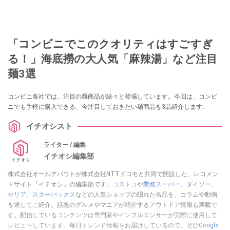
「コンビニでこのクオリティはすごすぎ
る！」海底撈の大人気「麻辣湯」など注目
麺3選
コンビニ各社では、注目の麺商品が続々と登場しています。今回は、コンビ
ニでも手軽に購入できる、今注目しておきたい麺商品を3品紹介します。
イチオシスト
ライター / 編集
イチオシ編集部
株式会社オールアバウトが株式会社NTTドコモと共同で開設した、レコメン
ドサイト『イチオシ』の編集部です。
コストコ
や
業務スーパー
、
ダイソー
、
セリア
、
スターバックス
などの人気ショップの隠れた名品を、コラムや動画
を通してご紹介。話題のグルメやマニアが紹介するアウトドア情報も満載で
す。配信しているコンテンツは専門家やインフルエンサーが実際に使用して
レビューしています。毎日トレンド情報をお届けしているので、ぜひ
Google