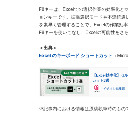
F8キーは、Excelでの選択作業の効率化
ョンキーです。拡張選択モードや不連続選択機
を素早く管理することで、Excelの作業
F8キーを使いこなし、Excelの可能性を
＜出典＞
Excel のキーボード ショートカット
（Micro
【Excel効率化】
カット3選
イチオシ編集部
※記事内における情報は原稿執筆時のもの