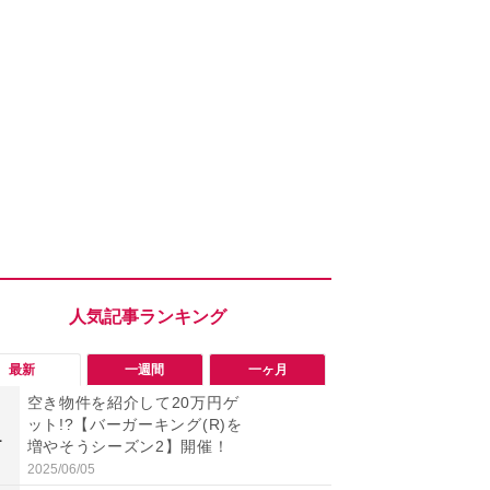
最新
一週間
一ヶ月
空き物件を紹介して20万円ゲ
【等々力渓
ット!?【バーガーキング(R)を
み入れた瞬
1
1
増やそうシーズン2】開催！
京23区唯一
わえる本格
2025/06/05
2026/08/08