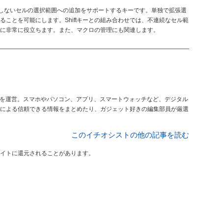
隣接しないセルの選択範囲への追加をサポートするキーです。単独で拡張選
ことを可能にします。Shiftキーとの組み合わせでは、不連続なセル範
に非常に役立ちます。また、マクロの管理にも関連します。
を運営。スマホやパソコン、アプリ、スマートウォッチなど、デジタル
による信頼できる情報をまとめたり、ガジェット好きの編集部員が厳選
このイチオシストの他の記事を読む
イトに還元されることがあります。