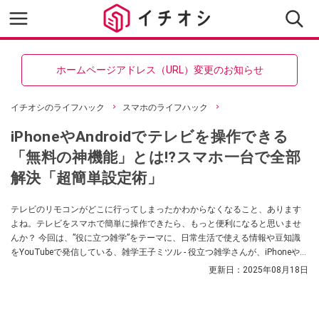
ホームページアドレス（URL）変更のお知らせ
イチオシのライフハック
スマホのライフハック
iPhoneやAndroidでテレビを操作できる
「無料の神機能」とは!?スマホ一台で全部
解決「超簡単設定術」
テレビのリモコンがどこに行ってしまったかわからなくなること、あります
よね。テレビをスマホで簡単に操作できたら、もっと便利になると思いませ
んか？ 今回は、”役に立つ雑学”をテーマに、日常生活で使える情報や豆知識
をYouTubeで発信している、雑学王子ミツル - 役立つ雑学さんが、iPhoneや
Androidでテレビ操作できる無料の神機能を紹介してくれました！ 気になる方
更新日：
2025年08月18日
はぜひチェックしてみてください！