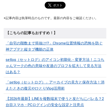
※記事内容は執筆時点のものです。最新の内容をご確認ください。
【こちらの記事もおすすめ！】
「自宅の階数まで筒抜け!?」Chrome位置情報の恐怖を防ぐ
神アプデと縦タブ機能の正体
setlog（セットログ）のアイコン初期化・変更方法！ニコち
ゃんマークの色の意味や友達のプロフを拡大して見る方法
はある？
「setlog（セットログ）」アーカイブの見方と保存方法！消
えたときの復元やひとりVlog活用術
【2026年最新】LINEを複数端末で使うと友だちにバレる？2
台目スマホ・PCログインの安全な設定と注意点