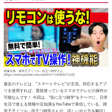
画像出典：雑学王子ミツル - 役立つ雑学さん
(https://www.youtube.com/watch?v=1nGlW4vTLmE)
最近のテレビは、”スマートテレビ”が主流。対応するアプ
リを使用すれば、普段使っているスマホでテレビの操作が
可能なんです！ 今回は、”役に立つ雑学”をテーマに、日常
生活で使える情報や豆知識をYouTubeで発信している、雑
学王子ミツル - 役立つ雑学さんが、詳しいやり方を解説し