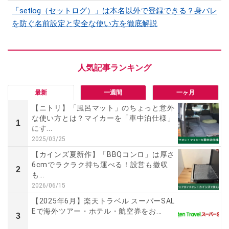
「setlog（セットログ）」は本名以外で登録できる？身バレ
を防ぐ名前設定と安全な使い方を徹底解説
最新
一週間
一ヶ月
【ニトリ】「風呂マット」のちょっと意外
な使い方とは？マイカーを「車中泊仕様」
1
にす...
2025/03/25
【カインズ夏新作】「BBQコンロ」は厚さ
6cmでラクラク持ち運べる！設営も撤収
2
も...
2026/06/15
【2025年6月】楽天トラベル スーパーSAL
Eで海外ツアー・ホテル・航空券をお...
3