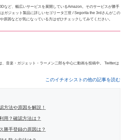
itedやFODなど、幅広いサービスを展開しているAmazon。そのサービスが勝手
ット製品に詳しいセゴリータ三世 / Segorita the 3rdさんがこの
や原因などが気になっている方はぜひチェックしてみてください。
では、音楽・ガジェット・ラーメン二郎を中心に動画を投稿中。 Twitterは
このイチオシストの他の記事を読む
確認方法や原因を解説！
正利用？確認方法は？
ビス勝手登録の原因は？