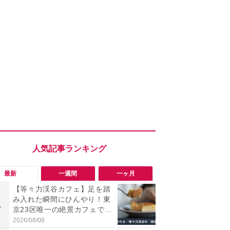
最新
一週間
一ヶ月
【等々力渓谷カフェ】足を踏
【等々力渓
み入れた瞬間にひんやり！東
み入れた瞬
1
1
京23区唯一の絶景カフェで味
京23区唯一
わえる本格コーヒー
わえる本格
2026/08/08
2026/08/08