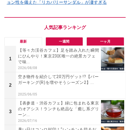
ョン性を備えた「リカバリーサンダル」が凄すぎる
最新
一週間
一ヶ月
【等々力渓谷カフェ】足を踏み入れた瞬間
にひんやり！東京23区唯一の絶景カフェ
1
で味...
2026/08/08
空き物件を紹介して20万円ゲット!?【バー
ガーキング(R)を増やそうシーズン2】...
2
2025/06/05
【表参道・渋谷カフェ】緑に包まれる東京
のオアシス！ランチも絶品な「癒し系グリ
3
ーン...
2026/07/16
暑い日はコンロ封印！“レンチン＆切るだ