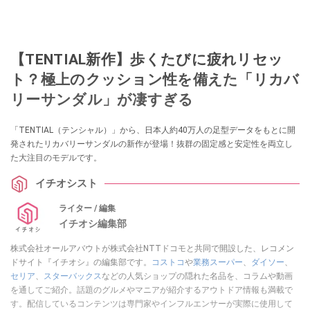
【TENTIAL新作】歩くたびに疲れリセッ
ト？極上のクッション性を備えた「リカバ
リーサンダル」が凄すぎる
「TENTIAL（テンシャル）」から、日本人約40万人の足型データをもとに開
発されたリカバリーサンダルの新作が登場！抜群の固定感と安定性を両立し
た大注目のモデルです。
イチオシスト
ライター / 編集
イチオシ編集部
株式会社オールアバウトが株式会社NTTドコモと共同で開設した、レコメン
ドサイト『イチオシ』の編集部です。
コストコ
や
業務スーパー
、
ダイソー
、
セリア
、
スターバックス
などの人気ショップの隠れた名品を、コラムや動画
を通してご紹介。話題のグルメやマニアが紹介するアウトドア情報も満載で
す。配信しているコンテンツは専門家やインフルエンサーが実際に使用して