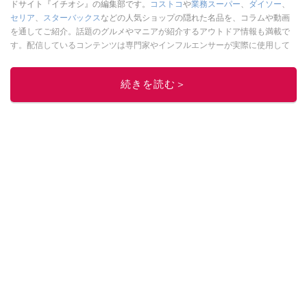
ドサイト『イチオシ』の編集部です。
コストコ
や
業務スーパー
、
ダイソー
、
セリア
、
スターバックス
などの人気ショップの隠れた名品を、コラムや動画
を通してご紹介。話題のグルメやマニアが紹介するアウトドア情報も満載で
す。配信しているコンテンツは専門家やインフルエンサーが実際に使用して
レビューしています。毎日トレンド情報をお届けしているので、ぜひ
Google
ニュースでフォロー
してください！
続きを読む＞
このイチオシストの他の記事を読む