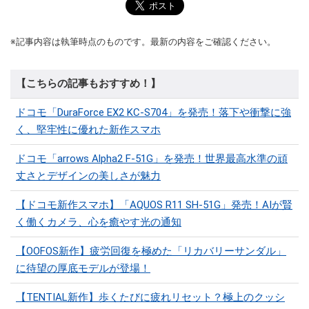
※記事内容は執筆時点のものです。最新の内容をご確認ください。
【こちらの記事もおすすめ！】
ドコモ「DuraForce EX2 KC-S704」を発売！落下や衝撃に強
く、堅牢性に優れた新作スマホ
ドコモ「arrows Alpha2 F-51G」を発売！世界最高水準の頑
丈さとデザインの美しさが魅力
【ドコモ新作スマホ】「AQUOS R11 SH-51G」発売！AIが賢
く働くカメラ、心を癒やす光の通知
【OOFOS新作】疲労回復を極めた「リカバリーサンダル」
に待望の厚底モデルが登場！
【TENTIAL新作】歩くたびに疲れリセット？極上のクッシ