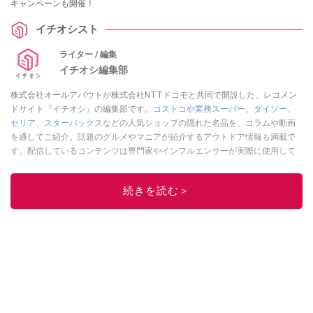
キャンペーンも開催！
イチオシスト
ライター / 編集
イチオシ編集部
株式会社オールアバウトが株式会社NTTドコモと共同で開設した、レコメン
ドサイト『イチオシ』の編集部です。
コストコ
や
業務スーパー
、
ダイソー
、
セリア
、
スターバックス
などの人気ショップの隠れた名品を、コラムや動画
を通してご紹介。話題のグルメやマニアが紹介するアウトドア情報も満載で
す。配信しているコンテンツは専門家やインフルエンサーが実際に使用して
レビューしています。毎日トレンド情報をお届けしているので、ぜひ
Google
ニュースでフォロー
してください！
続きを読む＞
このイチオシストの他の記事を読む