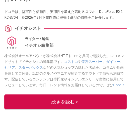
ドコモは、堅牢性と信頼性、実用性を鍛えた高耐久スマホ「DuraForce EX2
KC-S704」を2026年9月下旬以降に発売！商品の特徴をご紹介します。
イチオシスト
ライター / 編集
イチオシ編集部
株式会社オールアバウトが株式会社NTTドコモと共同で開設した、レコメン
ドサイト『イチオシ』の編集部です。
コストコ
や
業務スーパー
、
ダイソー
、
セリア
、
スターバックス
などの人気ショップの隠れた名品を、コラムや動画
を通してご紹介。話題のグルメやマニアが紹介するアウトドア情報も満載で
す。配信しているコンテンツは専門家やインフルエンサーが実際に使用して
レビューしています。毎日トレンド情報をお届けしているので、ぜひ
Google
ニュースでフォロー
してください！
このイチオシストの他の記事を読む
続きを読む＞