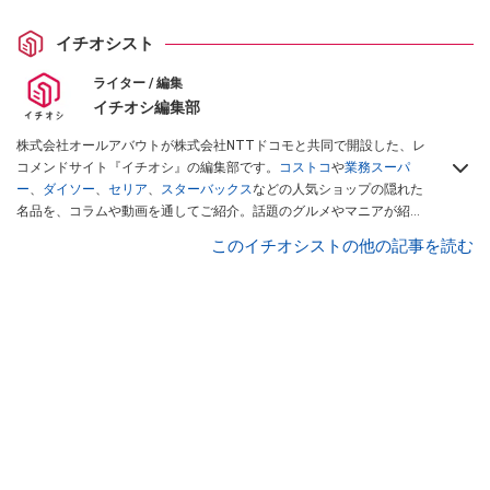
イチオシスト
ライター / 編集
イチオシ編集部
株式会社オールアバウトが株式会社NTTドコモと共同で開設した、レ
コメンドサイト『イチオシ』の編集部です。
コストコ
や
業務スーパ
ー
、
ダイソー
、
セリア
、
スターバックス
などの人気ショップの隠れた
名品を、コラムや動画を通してご紹介。話題のグルメやマニアが紹介
するアウトドア情報も満載です。配信しているコンテンツは専門家や
このイチオシストの他の記事を読む
インフルエンサーが実際に使用してレビューしています。毎日トレン
ド情報をお届けしているので、ぜひ
Googleニュースでフォロー
してく
ださい！