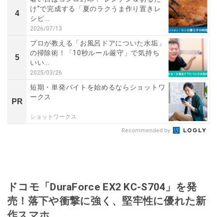
け”で完成する「夏のラクうま作り置きレ
4
シピ...
2026/07/13
プロが教える「お風呂ドアについた水垢」
の掃除術！「10秒ルール厳守」で気持ち
5
いい...
2025/03/26
短期・単発バイトを始めるならショットワ
ークス
PR
ショットワークス
Recommended by
ドコモ「DuraForce EX2 KC-S704」を発
売！落下や衝撃に強く、堅牢性に優れた新
作スマホ