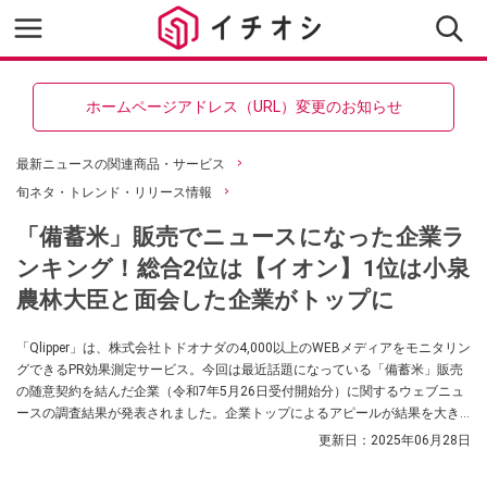
ホームページアドレス（URL）変更のお知らせ
最新ニュースの関連商品・サービス
旬ネタ・トレンド・リリース情報
「備蓄米」販売でニュースになった企業ラ
ンキング！総合2位は【イオン】1位は小泉
農林大臣と面会した企業がトップに
「Qlipper」は、株式会社トドオナダの4,000以上のWEBメディアをモニタリン
グできるPR効果測定サービス。今回は最近話題になっている「備蓄米」販売
の随意契約を結んだ企業（令和7年5月26日受付開始分）に関するウェブニュ
ースの調査結果が発表されました。企業トップによるアピールが結果を大き
く左右した結果になっているようです。記事数・PV・Xで話題になった企業
更新日：
2025年06月28日
とは？