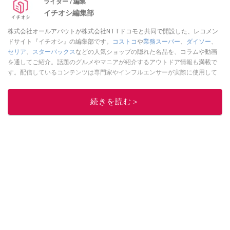
ライター / 編集
イチオシ編集部
株式会社オールアバウトが株式会社NTTドコモと共同で開設した、レコメン
ドサイト『イチオシ』の編集部です。
コストコ
や
業務スーパー
、
ダイソー
、
セリア
、
スターバックス
などの人気ショップの隠れた名品を、コラムや動画
を通してご紹介。話題のグルメやマニアが紹介するアウトドア情報も満載で
す。配信しているコンテンツは専門家やインフルエンサーが実際に使用して
レビューしています。毎日トレンド情報をお届けしているので、ぜひ
Google
ニュースでフォロー
してください！
続きを読む＞
このイチオシストの他の記事を読む