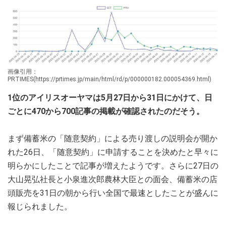
画像引用：
PRTIMES(https://prtimes.jp/main/html/rd/p/000000182.000054369.html)
1位のアイリスオーヤマは5月27日から31日にかけて、日
ごとに470から700記事の掲載が確認されたのだそう。
まず備蓄米の「随意契約」による売り渡しの説明会が開か
れた26日、「随意契約」に申請することを決めたと早々に
明らかにしたことで記事が増えたようです。さらに27日の
大山晃弘社長と小泉進次郎農林大臣との面会、備蓄米の店
頭販売を31日の朝から行い全国で最速としたことが盛んに
報じられました。