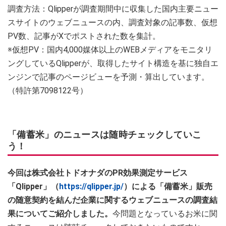
調査方法：Qlipperが調査期間中に収集した国内主要ニュー
スサイトのウェブニュースの内、調査対象の記事数、仮想
PV数、記事がXでポストされた数を集計。
※仮想PV：国内4,000媒体以上のWEBメディアをモニタリ
ングしているQlipperが、取得したサイト構造を基に独自エ
ンジンで記事のページビューを予測・算出しています。
（特許第7098122号）
「備蓄米」のニュースは随時チェックしていこ
う！
今回は株式会社トドオナダのPR効果測定サービス
「Qlipper」（
https://qlipper.jp/
）による「備蓄米」販売
の随意契約を結んだ企業に関するウェブニュースの調査結
果についてご紹介しました。
今問題となっているお米に関