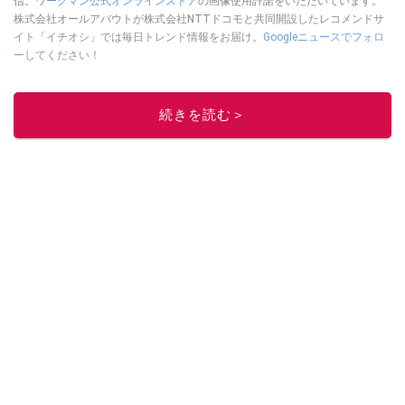
信。
ワークマン公式オンラインストア
の画像使用許諾をいただいています。
株式会社オールアバウトが株式会社NTTドコモと共同開設したレコメンドサ
イト「イチオシ」では毎日トレンド情報をお届け。
Googleニュースでフォロ
ー
してください！
このイチオシストの他の記事を読む
続きを読む＞