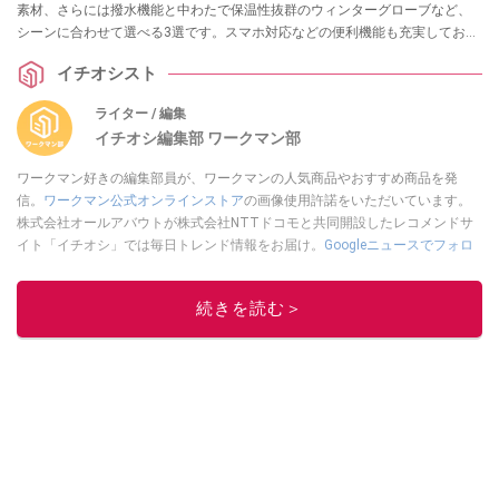
素材、さらには撥水機能と中わたで保温性抜群のウィンターグローブなど、
シーンに合わせて選べる3選です。スマホ対応などの便利機能も充実してお
り、冬の外出が快適になること間違いなし！
イチオシスト
ライター / 編集
イチオシ編集部 ワークマン部
ワークマン好きの編集部員が、ワークマンの人気商品やおすすめ商品を発
信。
ワークマン公式オンラインストア
の画像使用許諾をいただいています。
株式会社オールアバウトが株式会社NTTドコモと共同開設したレコメンドサ
イト「イチオシ」では毎日トレンド情報をお届け。
Googleニュースでフォロ
ー
してください！
このイチオシストの他の記事を読む
続きを読む＞