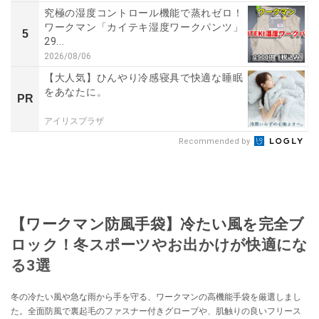
究極の湿度コントロール機能で蒸れゼロ！
ワークマン「カイテキ湿度ワークパンツ」
5
29...
2026/08/06
【大人気】ひんやり冷感寝具で快適な睡眠
をあなたに。
PR
アイリスプラザ
Recommended by
【ワークマン防風手袋】冷たい風を完全ブ
ロック！冬スポーツやお出かけが快適にな
る3選
冬の冷たい風や急な雨から手を守る、ワークマンの高機能手袋を厳選しまし
た。全面防風で裏起毛のファスナー付きグローブや、肌触りの良いフリース