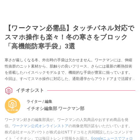
【ワークマン必需品】タッチパネル対応で
スマホ操作も楽々！冬の寒さをブロック
「高機能防寒手袋」3選
寒さが厳しくなる冬、外出時の手袋は欠かせません。ワークマンには、伸縮
性抜群のニット素材から、肌触りの良いフリース、さらには最新の断熱技術
を搭載したハイスペックモデルまで、機能的な手袋が豊富に揃っています。
今回は、すべてスマホ操作に対応した、通勤通学からアウトドアまで活躍す
るおすすめの3選をご紹介します。
イチオシスト
ライター / 編集
イチオシ編集部 ワークマン部
ワークマン好きの編集部員が、ワークマンの人気商品やおすすめ商品を発
信。
ワークマン公式オンラインストア
の画像使用許諾をいただいています。
株式会社オールアバウトが株式会社NTTドコモと共同開設したレコメンドサ
イト「イチオシ」では毎日トレンド情報をお届け。
Googleニュースでフォロ