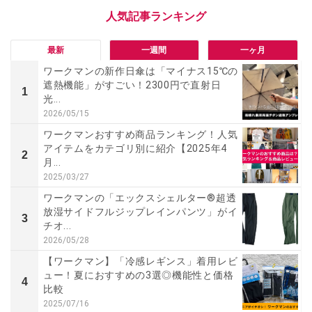
最新
一週間
一ヶ月
ワークマンの新作日傘は「マイナス15℃の
遮熱機能」がすごい！2300円で直射日
1
光...
2026/05/15
ワークマンおすすめ商品ランキング！人気
アイテムをカテゴリ別に紹介【2025年4
2
月...
2025/03/27
ワークマンの「エックスシェルター®超透
放湿サイドフルジップレインパンツ」がイ
3
チオ...
2026/05/28
【ワークマン】「冷感レギンス」着用レビ
ュー！夏におすすめの3選◎機能性と価格
4
比較
2025/07/16