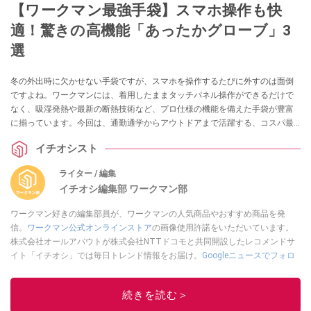
【ワークマン最強手袋】スマホ操作も快
適！驚きの高機能「あったかグローブ」3
選
冬の外出時に欠かせない手袋ですが、スマホを操作するたびに外すのは面倒
ですよね。ワークマンには、着用したままタッチパネル操作ができるだけで
なく、吸湿発熱や最新の断熱技術など、プロ仕様の機能を備えた手袋が豊富
に揃っています。今回は、通勤通学からアウトドアまで活躍する、コスパ最
強の「高機能グローブ」を3つ厳選してご紹介します。
イチオシスト
ライター / 編集
イチオシ編集部 ワークマン部
ワークマン好きの編集部員が、ワークマンの人気商品やおすすめ商品を発
信。
ワークマン公式オンラインストア
の画像使用許諾をいただいています。
株式会社オールアバウトが株式会社NTTドコモと共同開設したレコメンドサ
イト「イチオシ」では毎日トレンド情報をお届け。
Googleニュースでフォロ
ー
してください！
このイチオシストの他の記事を読む
続きを読む＞