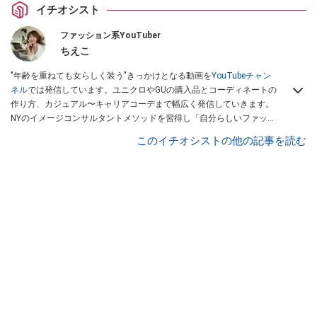
イチオシスト
ファッション系YouTuber
ちえこ
"年齢を重ねても女らしく装う"きっかけとなる動画を
YouTubeチャン
ネル
では発信しています。ユニクロやGUの購入品とコーディネートの
作り方、カジュアル〜キャリアコーデまで幅広く発信していきます。
NYのイメージコンサルタントメソッドを習得し「自分らしいファッシ
ョンスタイルづくり」テーマにイメージコンサルタントとしてアドバ
このイチオシストの他の記事を読む
イスさせていただいております。また、自身のキャリアコーデでもそ
のメソッドを活用し、経験とスキルを日々積み上げ続けている外資系
企業のコンサルタント（25年以上のキャリア）かつ２児の母です。