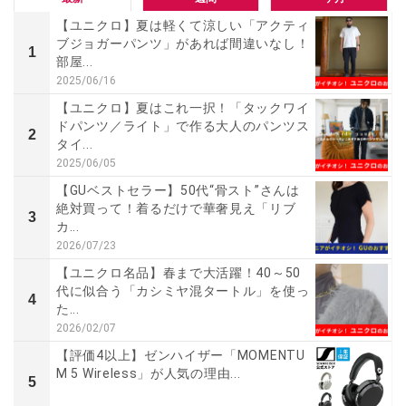
【ユニクロ】夏は軽くて涼しい「アクティ
ブジョガーパンツ」があれば間違いなし！
1
部屋...
2025/06/16
【ユニクロ】夏はこれ一択！「タックワイ
ドパンツ／ライト」で作る大人のパンツス
2
タイ...
2025/06/05
【GUベストセラー】50代“骨スト”さんは
絶対買って！着るだけで華奢見え「リブ
3
カ...
2026/07/23
【ユニクロ名品】春まで大活躍！40～50
代に似合う「カシミヤ混タートル」を使っ
4
た...
2026/02/07
【評価4以上】ゼンハイザー「MOMENTU
M 5 Wireless」が人気の理由...
5