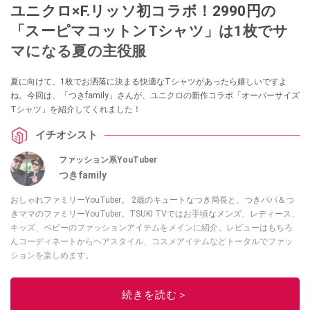
ユニクロ×F.リッソ初コラボ！2990円の
「スーピマコットンTシャツ」は1枚でサ
マになる夏の主役服
夏に向けて、1枚でお洒落に決まる快適なTシャツがあったら嬉しいですよ
ね。今回は、「つきfamily」さんが、ユニクロの新作コラボ「オーバーサイズ
Tシャツ」を紹介してくれました！
イチオシスト
ファッション系YouTuber
つきfamily
おしゃれファミリーYouTuber。 2歳のキュートなつき局長と、つきパパ＆つ
きママのファミリーYouTuber。TSUKI TVではお手頃なメンズ、レディース、
キッズ、ベビーのファッションアイテムをメインに紹介。レビューはもちろ
んコーディネートからヘアスタイル、コスメアイテムなどトータルでファッ
ションを楽しめます。
このイチオシストの他の記事を読む
続きを読む＞