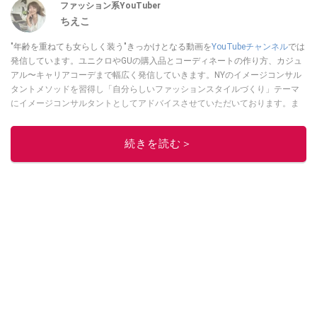
ファッション系YouTuber
ちえこ
"年齢を重ねても女らしく装う"きっかけとなる動画を
YouTubeチャンネル
では
発信しています。ユニクロやGUの購入品とコーディネートの作り方、カジュ
アル〜キャリアコーデまで幅広く発信していきます。NYのイメージコンサル
タントメソッドを習得し「自分らしいファッションスタイルづくり」テーマ
にイメージコンサルタントとしてアドバイスさせていただいております。ま
た、自身のキャリアコーデでもそのメソッドを活用し、経験とスキルを日々
積み上げ続けている外資系企業のコンサルタント（25年以上のキャリア）か
続きを読む＞
つ２児の母です。
このイチオシストの他の記事を読む