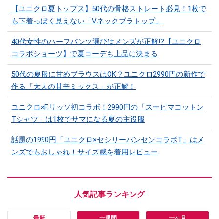
【ユニクロ夏トップス】50代の骨格ストレート必見！1枚で
も下着っぽく見えない「Vネックブラトップ」
40代女性のハーフパンツ選びはメンズが正解!?【ユニクロ
コラボショーツ】で夏コーデも上品に決まる
50代の夏服に甘めブラウスはOK？ユニクロ2990円の新作で
作る「大人の甘辛ミックス」が正解！
ユニクロ×F.リッソ初コラボ！2990円の「スーピマコットン
Tシャツ」は1枚でサマになる夏の主役服
話題の1990円「ユニクロ×セシリーバンセンコラボT」はメ
ンズでもおしゃれ！サイズ感を着用レビュー
最新
一週間
一ヶ月