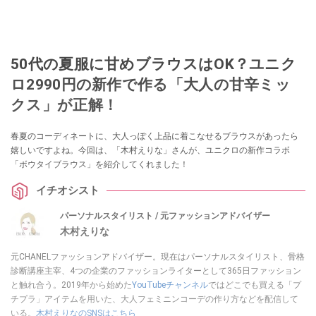
50代の夏服に甘めブラウスはOK？ユニク
ロ2990円の新作で作る「大人の甘辛ミッ
クス」が正解！
春夏のコーディネートに、大人っぽく上品に着こなせるブラウスがあったら
嬉しいですよね。今回は、「木村えりな」さんが、ユニクロの新作コラボ
「ボウタイブラウス」を紹介してくれました！
イチオシスト
パーソナルスタイリスト / 元ファッションアドバイザー
木村えりな
元CHANELファッションアドバイザー。現在はパーソナルスタイリスト、骨格
診断講座主宰、4つの企業のファッションライターとして365日ファッション
と触れ合う。2019年から始めた
YouTubeチャンネル
ではどこでも買える「プ
チプラ」アイテムを用いた、大人フェミニンコーデの作り方などを配信して
いる。
木村えりなのSNSはこちら