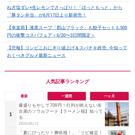
ねぎ塩ダレ×生レモンでさっぱり！「ほっともっと」から
「豚タン弁当」が6月17日より新発売！
【幸楽苑】漆黒スープ「郡山ブラック」も餃子セットも500
円の衝撃コスパフェア＜6/20〜3日間限定＞
【悲報】コンビニおにぎり値上げ＆スパチキ終売…今知って
おくべきグルメ最新ニュース
最新
一週間
一ヶ月
爆盛りもやしで700円！行列が絶えない名
古屋のソウルフード【ラーメン福】知って
1
る...
2026/06/12
「夏にぴったり！爽快感！」「リピ確定！