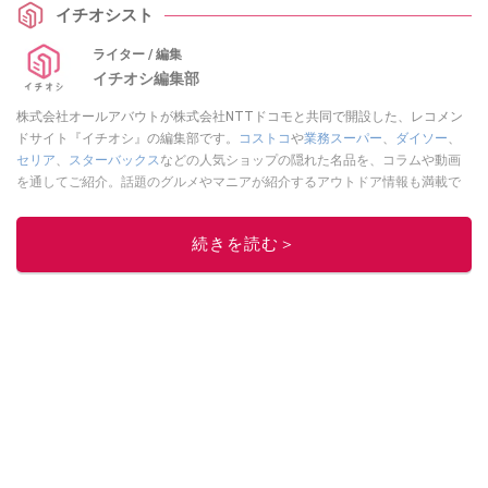
イチオシスト
たい注目のグルメ情報をわかりやすくまとめました。最新情報を上手にキャ
ッチして、これからの食の楽しみをもっと充実させていきましょう。
ライター / 編集
イチオシ編集部
株式会社オールアバウトが株式会社NTTドコモと共同で開設した、レコメン
ドサイト『イチオシ』の編集部です。
コストコ
や
業務スーパー
、
ダイソー
、
セリア
、
スターバックス
などの人気ショップの隠れた名品を、コラムや動画
を通してご紹介。話題のグルメやマニアが紹介するアウトドア情報も満載で
す。配信しているコンテンツは専門家やインフルエンサーが実際に使用して
レビューしています。毎日トレンド情報をお届けしているので、ぜひ
Google
続きを読む＞
ニュースでフォロー
してください！
このイチオシストの他の記事を読む