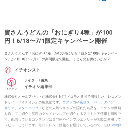
資さんうどんの「おにぎり4種」が100
円！6/18〜7/1限定キャンペーン開催
資さんうどんで「おにぎり4種」が100円になる「資おに100円キャンペー
ン」が6月18日〜7月1日の期間限定で開催。うどんのお供にいかが？
イチオシスト
ライター / 編集
イチオシ編集部
株式会社オールアバウトが株式会社NTTドコモと共同で開設した、レコメン
ドサイト『イチオシ』の編集部です。
コストコ
や
業務スーパー
、
ダイソー
、
セリア
、
スターバックス
などの人気ショップの隠れた名品を、コラムや動画
を通してご紹介。話題のグルメやマニアが紹介するアウトドア情報も満載で
す。配信しているコンテンツは専門家やインフルエンサーが実際に使用して
レビューしています。毎日トレンド情報をお届けしているので、ぜひ
Google