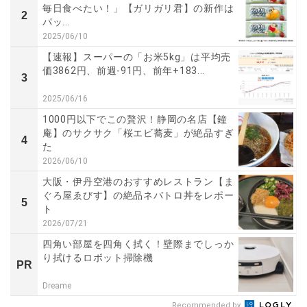
毎日食べたい！」【ガリガリ君】の新作は
2
パッ...
2025/06/10
【速報】スーパーの「お米5kg」は平均売
価3862円、前週-91円、前年+183...
3
2025/06/16
1000円以下でこの贅沢！静岡の名店【鐘
庵】のサクサク「桜エビ蕎麦」が絶品すぎ
4
た
2026/06/10
大阪・伊丹空港のおすすめレストラン【ま
ぐろ屋ゑびす】の絶品ネバトロ丼をレポー
5
ト
2026/07/21
四角い部屋を四角く拭く！壁際までしっか
り拭けるロボット掃除機
PR
Dreame
Recommended by