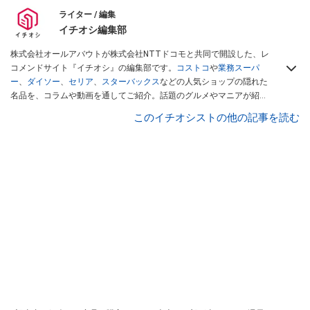
ライター / 編集
イチオシ編集部
株式会社オールアバウトが株式会社NTTドコモと共同で開設した、レ
コメンドサイト『イチオシ』の編集部です。
コストコ
や
業務スーパ
ー
、
ダイソー
、
セリア
、
スターバックス
などの人気ショップの隠れた
名品を、コラムや動画を通してご紹介。話題のグルメやマニアが紹介
するアウトドア情報も満載です。配信しているコンテンツは専門家や
このイチオシストの他の記事を読む
インフルエンサーが実際に使用してレビューしています。毎日トレン
ド情報をお届けしているので、ぜひ
Googleニュースでフォロー
してく
ださい！