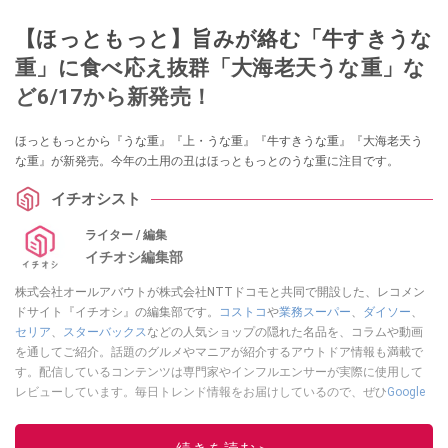
【ほっともっと】旨みが絡む「牛すきうな
重」に食べ応え抜群「大海老天うな重」な
ど6/17から新発売！
ほっともっとから『うな重』『上・うな重』『牛すきうな重』『大海老天う
な重』が新発売。今年の土用の丑はほっともっとのうな重に注目です。
イチオシスト
ライター / 編集
イチオシ編集部
株式会社オールアバウトが株式会社NTTドコモと共同で開設した、レコメン
ドサイト『イチオシ』の編集部です。
コストコ
や
業務スーパー
、
ダイソー
、
セリア
、
スターバックス
などの人気ショップの隠れた名品を、コラムや動画
を通してご紹介。話題のグルメやマニアが紹介するアウトドア情報も満載で
す。配信しているコンテンツは専門家やインフルエンサーが実際に使用して
レビューしています。毎日トレンド情報をお届けしているので、ぜひ
Google
ニュースでフォロー
してください！
このイチオシストの他の記事を読む