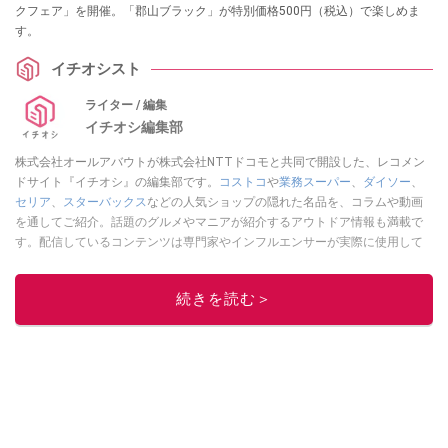
クフェア」を開催。「郡山ブラック」が特別価格500円（税込）で楽しめま
す。
イチオシスト
ライター / 編集
イチオシ編集部
株式会社オールアバウトが株式会社NTTドコモと共同で開設した、レコメン
ドサイト『イチオシ』の編集部です。
コストコ
や
業務スーパー
、
ダイソー
、
セリア
、
スターバックス
などの人気ショップの隠れた名品を、コラムや動画
を通してご紹介。話題のグルメやマニアが紹介するアウトドア情報も満載で
す。配信しているコンテンツは専門家やインフルエンサーが実際に使用して
レビューしています。毎日トレンド情報をお届けしているので、ぜひ
Google
ニュースでフォロー
してください！
続きを読む＞
このイチオシストの他の記事を読む