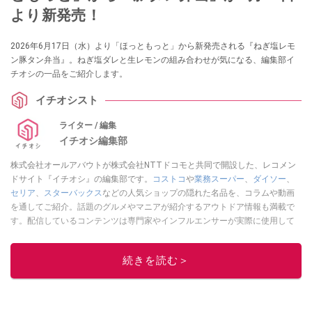
より新発売！
2026年6月17日（水）より「ほっともっと」から新発売される『ねぎ塩レモ
ン豚タン弁当』。ねぎ塩ダレと生レモンの組み合わせが気になる、編集部イ
チオシの一品をご紹介します。
イチオシスト
ライター / 編集
イチオシ編集部
株式会社オールアバウトが株式会社NTTドコモと共同で開設した、レコメン
ドサイト『イチオシ』の編集部です。
コストコ
や
業務スーパー
、
ダイソー
、
セリア
、
スターバックス
などの人気ショップの隠れた名品を、コラムや動画
を通してご紹介。話題のグルメやマニアが紹介するアウトドア情報も満載で
す。配信しているコンテンツは専門家やインフルエンサーが実際に使用して
レビューしています。毎日トレンド情報をお届けしているので、ぜひ
Google
ニュースでフォロー
してください！
続きを読む＞
このイチオシストの他の記事を読む