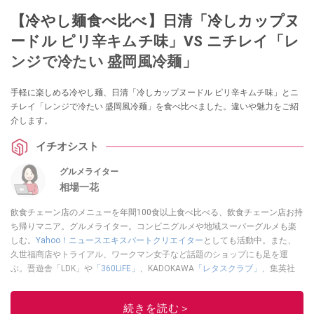
【冷やし麺食べ比べ】日清「冷しカップヌ
ードル ピリ辛キムチ味」VS ニチレイ「レ
ンジで冷たい 盛岡風冷麺」
手軽に楽しめる冷やし麺、日清「冷しカップヌードル ピリ辛キムチ味」とニ
チレイ「レンジで冷たい 盛岡風冷麺」を食べ比べました。違いや魅力をご紹
介します。
イチオシスト
グルメライター
相場一花
飲食チェーン店のメニューを年間100食以上食べ比べる、飲食チェーン店お持
ち帰りマニア。グルメライター。コンビニグルメや地域スーパーグルメも楽
しむ。
Yahoo！ニュースエキスパートクリエイター
としても活動中。また、
久世福商店やトライアル、ワークマン女子など話題のショップにも足を運
ぶ。晋遊舎「LDK」や
「360LiFE」
、KADOKAWA
「レタスクラブ」
、集英社
「週刊プレイボーイ」、宝島社「おいしい！ シャトレーゼBOOK」などでグ
ルメライター、食の専門家として出演実績あり。
続きを読む＞