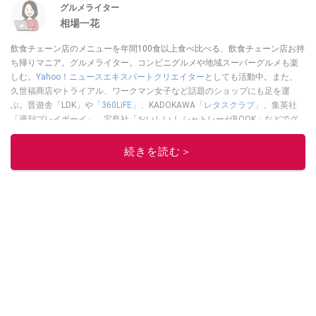
グルメライター
相場一花
飲食チェーン店のメニューを年間100食以上食べ比べる、飲食チェーン店お持
ち帰りマニア。グルメライター。コンビニグルメや地域スーパーグルメも楽
しむ。
Yahoo！ニュースエキスパートクリエイター
としても活動中。また、
久世福商店やトライアル、ワークマン女子など話題のショップにも足を運
ぶ。晋遊舎「LDK」や
「360LiFE」
、KADOKAWA
「レタスクラブ」
、集英社
「週刊プレイボーイ」、宝島社「おいしい！ シャトレーゼBOOK」などでグ
ルメライター、食の専門家として出演実績あり。
続きを読む＞
このイチオシストの他の記事を読む