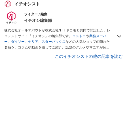
イチオシスト
ライター / 編集
イチオシ編集部
株式会社オールアバウトが株式会社NTTドコモと共同で開設した、レ
コメンドサイト『イチオシ』の編集部です。
コストコ
や
業務スーパ
ー
、
ダイソー
、
セリア
、
スターバックス
などの人気ショップの隠れた
名品を、コラムや動画を通してご紹介。話題のグルメやマニアが紹介
するアウトドア情報も満載です。配信しているコンテンツは専門家や
このイチオシストの他の記事を読む
インフルエンサーが実際に使用してレビューしています。毎日トレン
ド情報をお届けしているので、ぜひ
Googleニュースでフォロー
してく
ださい！