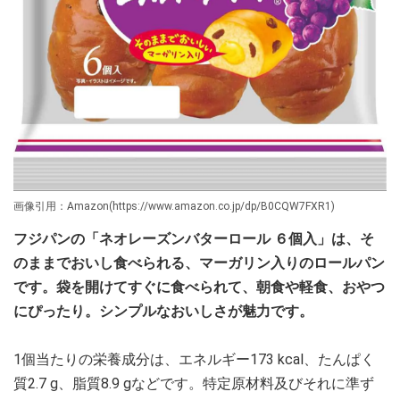
画像引用：Amazon(https://www.amazon.co.jp/dp/B0CQW7FXR1)
フジパンの「ネオレーズンバターロール ６個入」は、そ
のままでおいし食べられる、マーガリン入りのロールパン
です。袋を開けてすぐに食べられて、朝食や軽食、おやつ
にぴったり。シンプルなおいしさが魅力です。
1個当たりの栄養成分は、エネルギー173 kcal、たんぱく
質2.7 g、脂質8.9 gなどです。特定原材料及びそれに準ず