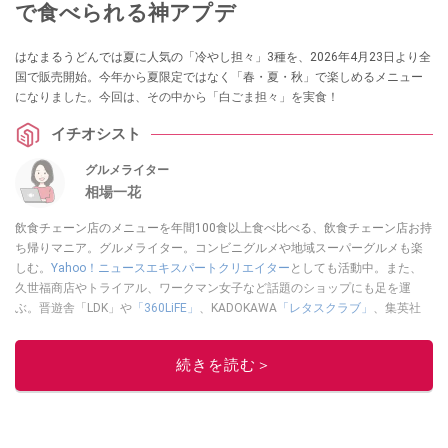
で食べられる神アプデ
はなまるうどんでは夏に人気の「冷やし担々」3種を、2026年4月23日より全
国で販売開始。今年から夏限定ではなく「春・夏・秋」で楽しめるメニュー
になりました。今回は、その中から「白ごま担々」を実食！
イチオシスト
グルメライター
相場一花
飲食チェーン店のメニューを年間100食以上食べ比べる、飲食チェーン店お持
ち帰りマニア。グルメライター。コンビニグルメや地域スーパーグルメも楽
しむ。
Yahoo！ニュースエキスパートクリエイター
としても活動中。また、
久世福商店やトライアル、ワークマン女子など話題のショップにも足を運
ぶ。晋遊舎「LDK」や
「360LiFE」
、KADOKAWA
「レタスクラブ」
、集英社
「週刊プレイボーイ」、宝島社「おいしい！ シャトレーゼBOOK」などでグ
ルメライター、食の専門家として出演実績あり。
続きを読む＞
このイチオシストの他の記事を読む