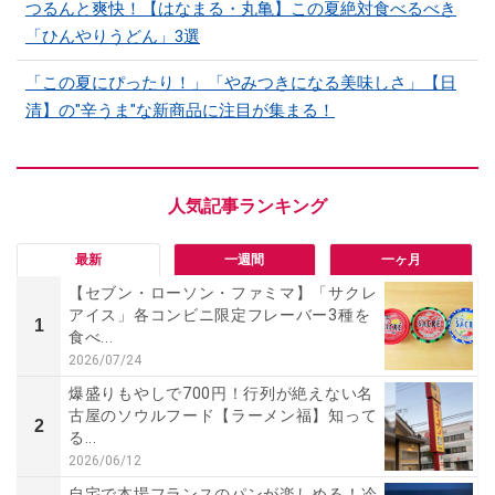
つるんと爽快！【はなまる・丸亀】この夏絶対食べるべき
「ひんやりうどん」3選
「この夏にぴったり！」「やみつきになる美味しさ」【日
清】の"辛うま"な新商品に注目が集まる！
最新
一週間
一ヶ月
【セブン・ローソン・ファミマ】「サクレ
アイス」各コンビニ限定フレーバー3種を
1
食べ...
2026/07/24
爆盛りもやしで700円！行列が絶えない名
古屋のソウルフード【ラーメン福】知って
2
る...
2026/06/12
自宅で本場フランスのパンが楽しめる！冷