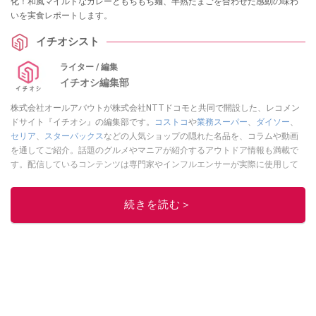
化！和風マイルドなカレーともちもち麺、半熟たまごを合わせた感動の味わ
いを実食レポートします。
イチオシスト
ライター / 編集
イチオシ編集部
株式会社オールアバウトが株式会社NTTドコモと共同で開設した、レコメン
ドサイト『イチオシ』の編集部です。
コストコ
や
業務スーパー
、
ダイソー
、
セリア
、
スターバックス
などの人気ショップの隠れた名品を、コラムや動画
を通してご紹介。話題のグルメやマニアが紹介するアウトドア情報も満載で
す。配信しているコンテンツは専門家やインフルエンサーが実際に使用して
レビューしています。毎日トレンド情報をお届けしているので、ぜひ
Google
ニュースでフォロー
してください！
続きを読む＞
このイチオシストの他の記事を読む