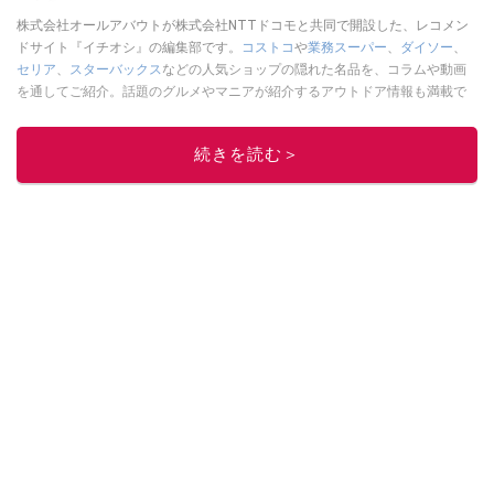
株式会社オールアバウトが株式会社NTTドコモと共同で開設した、レコメン
ドサイト『イチオシ』の編集部です。
コストコ
や
業務スーパー
、
ダイソー
、
セリア
、
スターバックス
などの人気ショップの隠れた名品を、コラムや動画
を通してご紹介。話題のグルメやマニアが紹介するアウトドア情報も満載で
す。配信しているコンテンツは専門家やインフルエンサーが実際に使用して
レビューしています。毎日トレンド情報をお届けしているので、ぜひ
Google
続きを読む＞
ニュースでフォロー
してください！
このイチオシストの他の記事を読む