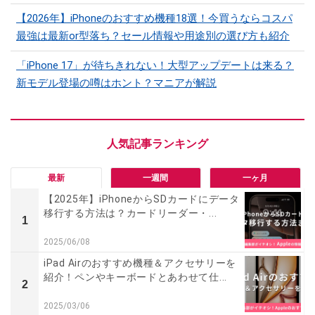
【2026年】iPhoneのおすすめ機種18選！今買うならコスパ
最強は最新or型落ち？セール情報や用途別の選び方も紹介
「iPhone 17」が待ちきれない！大型アップデートは来る？
新モデル登場の噂はホント？マニアが解説
最新
一週間
一ヶ月
【2025年】iPhoneからSDカードにデータ
移行する方法は？カードリーダー・...
1
2025/06/08
iPad Airのおすすめ機種＆アクセサリーを
紹介！ペンやキーボードとあわせて仕...
2
2025/03/06