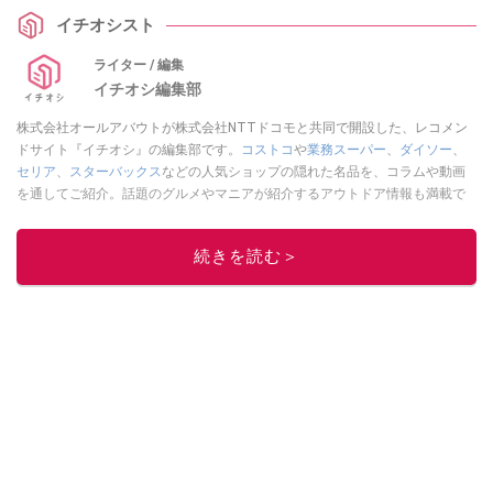
どこ？ といった気になる疑問についても解説していきます。
イチオシスト
ライター / 編集
イチオシ編集部
株式会社オールアバウトが株式会社NTTドコモと共同で開設した、レコメン
ドサイト『イチオシ』の編集部です。
コストコ
や
業務スーパー
、
ダイソー
、
セリア
、
スターバックス
などの人気ショップの隠れた名品を、コラムや動画
を通してご紹介。話題のグルメやマニアが紹介するアウトドア情報も満載で
す。配信しているコンテンツは専門家やインフルエンサーが実際に使用して
レビューしています。毎日トレンド情報をお届けしているので、ぜひ
Google
続きを読む＞
ニュースでフォロー
してください！
このイチオシストの他の記事を読む