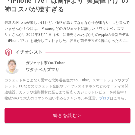
「iPhone 17e」は前作より“実質値下げ”の
神コスパが凄すぎる
最新のiPhoneが欲しいけれど、価格が高くてなかなか手が出ない……と悩んで
いませんか？今回は、iPhoneなどのガジェットに詳しい「ワタナベカズマ
サ」さんが、2026年3月11日（水）に発売されたばかりのAppleの最新モデル
「iPhone 17e」を紹介してくれました。容量が前モデルの2倍になったのに価
格は据え置きという、コスパ最強のアイテムです。スマホの買い替えを検討
イチオシスト
中の方は必見です！
ガジェット系YouTuber
ワタナベカズマサ
ガジェットをこよなく愛する北海道在住のYouTuber。スマートフォンやタブ
レット、PCなどのガジェット全般やワイヤレスイヤホンなどのオーディオ関
連機器、カメラや撮影機材に至るまで幅広くガジェットレビューを発信中！
物欲MAXで大人のロマンを追い求めるチャンネルを運営。
ブログ
はこちら。
このイチオシストの他の記事を読む
続きを読む＞