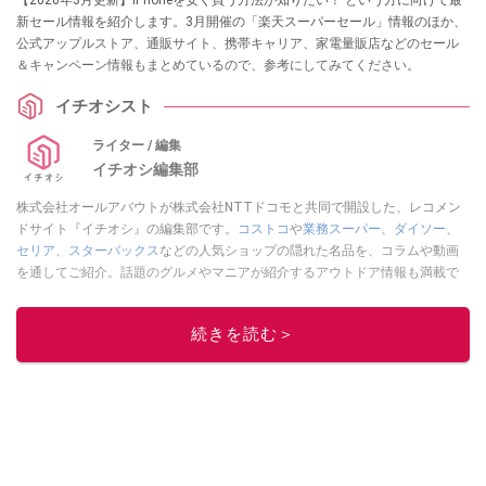
【2026年3月更新】iPhoneを安く買う方法が知りたい！ という方に向けて最
新セール情報を紹介します。3月開催の「楽天スーパーセール」情報のほか、
公式アップルストア、通販サイト、携帯キャリア、家電量販店などのセール
＆キャンペーン情報もまとめているので、参考にしてみてください。
イチオシスト
ライター / 編集
イチオシ編集部
株式会社オールアバウトが株式会社NTTドコモと共同で開設した、レコメン
ドサイト『イチオシ』の編集部です。
コストコ
や
業務スーパー
、
ダイソー
、
セリア
、
スターバックス
などの人気ショップの隠れた名品を、コラムや動画
を通してご紹介。話題のグルメやマニアが紹介するアウトドア情報も満載で
す。配信しているコンテンツは専門家やインフルエンサーが実際に使用して
レビューしています。毎日トレンド情報をお届けしているので、ぜひ
Google
続きを読む＞
ニュースでフォロー
してください！
このイチオシストの他の記事を読む