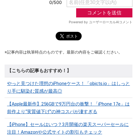
※記事内容は執筆時点のものです。最新の内容をご確認ください。
【こちらの記事もおすすめ！】
やっと見つけた理想のiPhoneケース！「objcts.io」はしっと
り手に馴染む質感が最高◎
【Apple最新作】256GBで9万円台の衝撃！「iPhone 17e」は
前作より“実質値下げ”の神コスパが凄すぎる
【iPhone】セールはいつ？3月開催の楽天スーパーセールに
注目！Amazonや公式サイトの割引もチェック