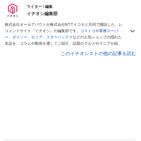
ライター / 編集
イチオシ編集部
株式会社オールアバウトが株式会社NTTドコモと共同で開設した、レ
コメンドサイト『イチオシ』の編集部です。
コストコ
や
業務スーパ
ー
、
ダイソー
、
セリア
、
スターバックス
などの人気ショップの隠れた
名品を、コラムや動画を通してご紹介。話題のグルメやマニアが紹介
するアウトドア情報も満載です。配信しているコンテンツは専門家や
このイチオシストの他の記事を読む
インフルエンサーが実際に使用してレビューしています。毎日トレン
ド情報をお届けしているので、ぜひ
Googleニュースでフォロー
してく
ださい！