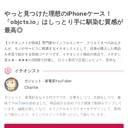
やっと見つけた理想のiPhoneケース！
「objcts.io」はしっとり手に馴染む質感が
最高◎
【イチオシストが投稿】専門家やインフルエンサー、クリエイターのみなさ
んが、モノやサービスに精通するイチオシストとして、自身が購入した商品
を本音で紹介する投稿コーナーです。イチオシスト独自の視点で、イチオシ
度を★～★★★の3段階で評価し、口コミ形式で正直にレビュー。意外な「買
ってよかった！」に出会えるかも？ 買い物の参考にしてくださいね！
イチオシスト
ガジェット・家電系YouTuber
Charlie
ガジェット、家電好きな４０代ママです。仕事をしつつ、主婦をしつつ、趣
味で
YouTube
を始めました。商品紹介を含めブログ感覚で動画をアップして
います。編集が楽しくなり、オリジナルキャラクターをデザインして、動画
上で動かしたり、
オリジナルグッズ
を作ったりして遊んでいます。
このイチオシストの他の記事を読む