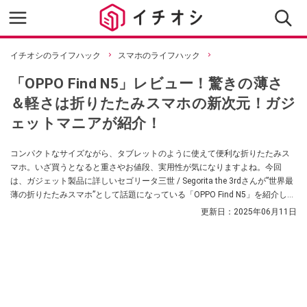
イチオシのライフハック
スマホのライフハック
「OPPO Find N5」レビュー！驚きの薄さ
＆軽さは折りたたみスマホの新次元！ガジ
ェットマニアが紹介！
コンパクトなサイズながら、タブレットのように使えて便利な折りたたみス
マホ。いざ買うとなると重さやお値段、実用性が気になりますよね。今回
は、ガジェット製品に詳しいセゴリータ三世 / Segorita the 3rdさんが”世界最
薄の折りたたみスマホ”として話題になっている「OPPO Find N5」を紹介して
くれました。気になっている方は、ぜひ参考にしてみてください。
更新日：
2025年06月11日