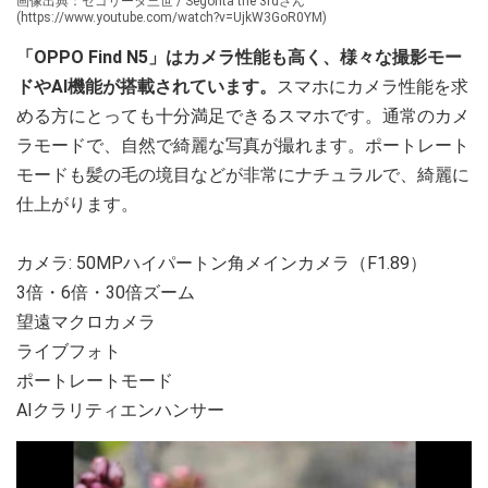
画像出典：セゴリータ三世 / Segorita the 3rdさん
(https://www.youtube.com/watch?v=UjkW3GoR0YM)
「OPPO Find N5」はカメラ性能も高く、様々な撮影モー
ドやAI機能が搭載されています。
スマホにカメラ性能を求
める方にとっても十分満足できるスマホです。通常のカメ
ラモードで、自然で綺麗な写真が撮れます。ポートレート
モードも髪の毛の境目などが非常にナチュラルで、綺麗に
仕上がります。
カメラ: 50MPハイパートン角メインカメラ（F1.89）
3倍・6倍・30倍ズーム
望遠マクロカメラ
ライブフォト
ポートレートモード
AIクラリティエンハンサー