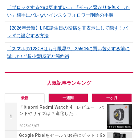
「ブロックするのは気まずい…」「そっと繋がりを無くした
い」相手にバレないインスタフォロワー削除の手順
【2026年最新】LINE誕生日の投稿を非表示にして隠す！バ
レずに設定する方法
「スマホの128GBはもう限界!?」256GBに買い替えする前に
試したい“超小型USB”と節約術
最新
一週間
一ヶ月
「Xiaomi Redmi Watch 4」レビュー！バ
ンドやサイズは？進化した...
1
2025/06/07
Google Pixelをセールでお得にゲット！Go