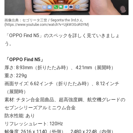
画像出典：セゴリータ三世 / Segorita the 3rdさん
(https://www.youtube.com/watch?v=UjkW3GoR0YM)
「OPPO Find N5」のスペックを詳しく見ていきましょ
う。
「OPPO Find N5」
厚さ: 8.93mm（折りたたみ時）、4.21mm（展開時）
重さ: 229g
画面サイズ: 6.62インチ（折りたたみ時）、8.12インチ
（展開時）
素材: チタン合金屈曲品、超高強度鋼、航空機グレードの
セブンシリーズアルミニウム合金
防水性能: あり
リフレッシュレート: 120Hz
解像度: 2616 x 1140（外側）、2480 x 2248（内側）