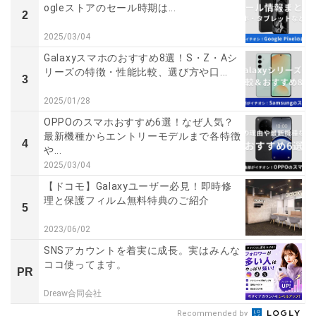
ogleストアのセール時期は...
2
2025/03/04
Galaxyスマホのおすすめ8選！S・Z・Aシ
リーズの特徴・性能比較、選び方や口...
3
2025/01/28
OPPOのスマホおすすめ6選！なぜ人気？
最新機種からエントリーモデルまで各特徴
4
や...
2025/03/04
【ドコモ】Galaxyユーザー必見！即時修
理と保護フィルム無料特典のご紹介
5
2023/06/02
SNSアカウントを着実に成長。実はみんな
ココ使ってます。
PR
Dreaw合同会社
Recommended by