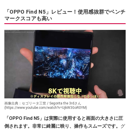
「OPPO Find N5」レビュー！使用感抜群でベンチ
マークスコアも高い
画像出典：セゴリータ三世 / Segorita the 3rdさん
(https://www.youtube.com/watch?v=UjkW3GoR0YM)
「OPPO Find N5」は実際に使用すると画面の大きさに圧
倒されます。非常に綺麗に映り、操作もスムーズです。
グ