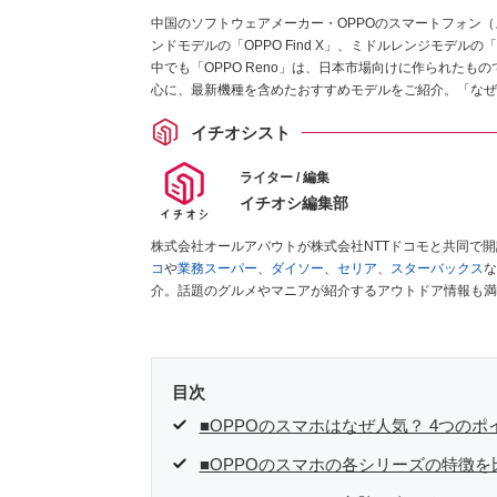
中国のソフトウェアメーカー・OPPOのスマートフォン
ンドモデルの「OPPO Find X」、ミドルレンジモデルの「
中でも「OPPO Reno」は、日本市場向けに作られたも
心に、最新機種を含めたおすすめモデルをご紹介。「なぜ
イチオシスト
ライター / 編集
イチオシ編集部
株式会社オールアバウトが株式会社NTTドコモと共同で
コ
や
業務スーパー
、
ダイソー
、
セリア
、
スターバックス
な
介。話題のグルメやマニアが紹介するアウトドア情報も満
が実際に使用してレビューしています。毎日トレンド情報
ださい！
目次
■OPPOのスマホはなぜ人気？ 4つのポ
■OPPOのスマホの各シリーズの特徴を