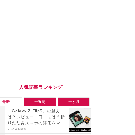
最新
一週間
一ヶ月
「Galaxy Z Flip5」の魅力
「勝手にデ
は？レビュー・口コミは？折
る!?」Win
1
1
りたたみスマホの評価をマニ
オフにして最
アが詳しく解説
身を守る技
2025/04/09
2026/08/05