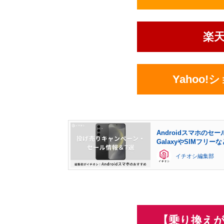
楽
Yahoo
Androidスマホの
GalaxyやSIMフリ
イチオシ編集部
【乗り換えが