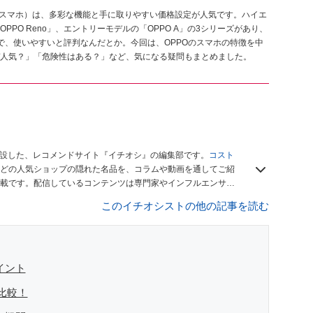
（スマホ）は、多彩な機能と手に取りやすい価格設定が人気です。ハイエ
OPPO Reno」、エントリーモデルの「OPPO A」の3シリーズがあり、
ので、使いやすいと評判なんだとか。今回は、OPPOのスマホの特徴を中
人気？」「危険性はある？」など、気になる疑問もまとめました。
開設した、レコメンドサイト『イチオシ』の編集部です。
コスト
どの人気ショップの隠れた名品を、コラムや動画を通してご紹
載です。配信しているコンテンツは専門家やインフルエンサー
をお届けしているので、ぜひ
Googleニュースでフォロー
してく
このイチオシストの他の記事を読む
イント
比較！