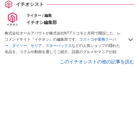
イチオシスト
ライター / 編集
イチオシ編集部
株式会社オールアバウトが株式会社NTTドコモと共同で開設した、レ
コメンドサイト『イチオシ』の編集部です。
コストコ
や
業務スーパ
ー
、
ダイソー
、
セリア
、
スターバックス
などの人気ショップの隠れた
名品を、コラムや動画を通してご紹介。話題のグルメやマニアが紹介
するアウトドア情報も満載です。配信しているコンテンツは専門家や
このイチオシストの他の記事を読む
インフルエンサーが実際に使用してレビューしています。毎日トレン
ド情報をお届けしているので、ぜひ
Googleニュースでフォロー
してく
ださい！