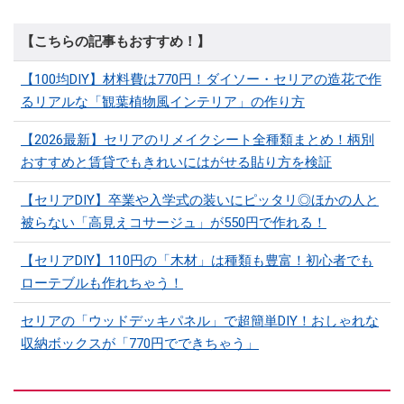
【こちらの記事もおすすめ！】
【100均DIY】材料費は770円！ダイソー・セリアの造花で作
るリアルな「観葉植物風インテリア」の作り方
【2026最新】セリアのリメイクシート全種類まとめ！柄別
おすすめと賃貸でもきれいにはがせる貼り方を検証
【セリアDIY】卒業や入学式の装いにピッタリ◎ほかの人と
被らない「高見えコサージュ」が550円で作れる！
【セリアDIY】110円の「木材」は種類も豊富！初心者でも
ローテブルも作れちゃう！
セリアの「ウッドデッキパネル」で超簡単DIY！おしゃれな
収納ボックスが「770円でできちゃう」