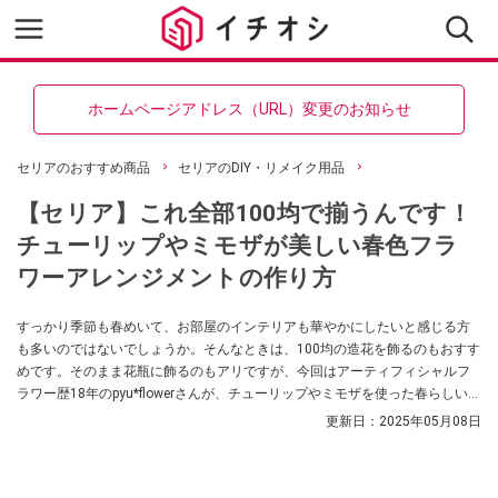
ホームページアドレス（URL）変更のお知らせ
セリアのおすすめ商品
セリアのDIY・リメイク用品
【セリア】これ全部100均で揃うんです！
チューリップやミモザが美しい春色フラ
ワーアレンジメントの作り方
すっかり季節も春めいて、お部屋のインテリアも華やかにしたいと感じる方
も多いのではないでしょうか。そんなときは、100均の造花を飾るのもおすす
めです。そのまま花瓶に飾るのもアリですが、今回はアーティフィシャルフ
ラワー歴18年のpyu*flowerさんが、チューリップやミモザを使った春らしいフ
ラワーアレンジメントの作り方を紹介してくれました。100均で素材は揃うの
更新日：
2025年05月08日
で、初心者さんにもおすすめ！ 趣味としてはじめるのにもピッタリですの
で、ぜひチェックしてみてくださいね。