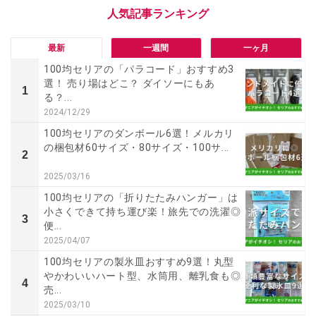
最新
一週間
一ヶ月
100均セリアの「パラコード」おすすめ3
選！ 売り場はどこ？ ダイソーにもあ
1
る？...
2024/12/29
100均セリアのダンボール6選！メルカリ
の梱包材60サイズ・80サイズ・100サ...
2
2025/03/16
100均セリアの「折りたたみハンガー」は
小さくできて持ち運び楽！旅先での洗濯◎
3
便...
2025/04/07
100均セリアの製氷皿おすすめ9選！丸型
やかわいいハート型、水筒用、離乳食も◎
4
売...
2025/03/10