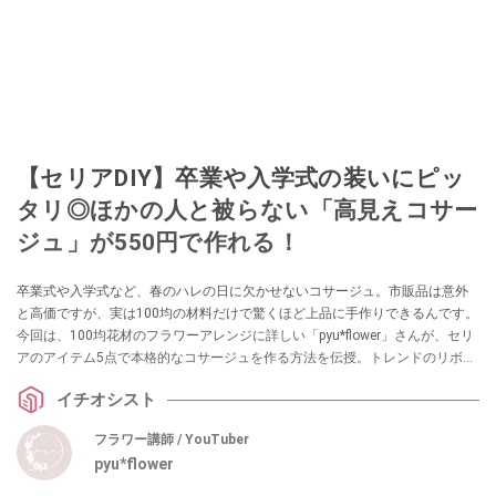
【セリアDIY】卒業や入学式の装いにピッ
タリ◎ほかの人と被らない「高見えコサー
ジュ」が550円で作れる！
卒業式や入学式など、春のハレの日に欠かせないコサージュ。市販品は意外
と高価ですが、実は100均の材料だけで驚くほど上品に手作りできるんです。
今回は、100均花材のフラワーアレンジに詳しい「pyu*flower」さんが、セリ
アのアイテム5点で本格的なコサージュを作る方法を伝授。トレンドのリボン
を取り入れた、初心者でも失敗しないオシャレなアクセサリーの作り方を詳
イチオシスト
しくご紹介します。
フラワー講師 / YouTuber
pyu*flower