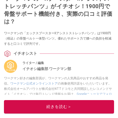
トレッチパンツ」がイチオシ！1900円で
骨盤サポート機能付き、実際の口コミ評価
は？
ワークマンの「エックスブースターⅡアシストストレッチパンツ」は1900円
（税込）の骨盤ベルト一体型パンツ。優れたサポート力で腰への負担を軽減
すると口コミで評判です。
イチオシスト
ライター / 編集
イチオシ編集部 ワークマン部
ワークマン好きの編集部員が、ワークマンの人気商品やおすすめ商品を発
信。
ワークマン公式オンラインストア
の画像使用許諾をいただいています。
株式会社オールアバウトが株式会社NTTドコモと共同開設したレコメンドサ
イト「イチオシ」では毎日トレンド情報をお届け。
Googleニュースでフォロ
ー
してください！
続きを読む＞
このイチオシストの他の記事を読む