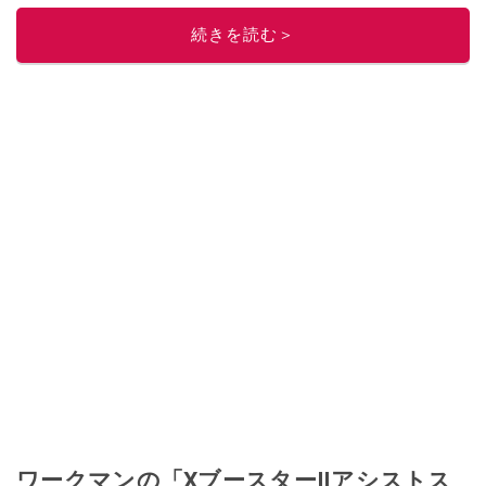
このイチオシストの他の記事を読む
続きを読む＞
ワークマンの「XブースターⅡアシストス