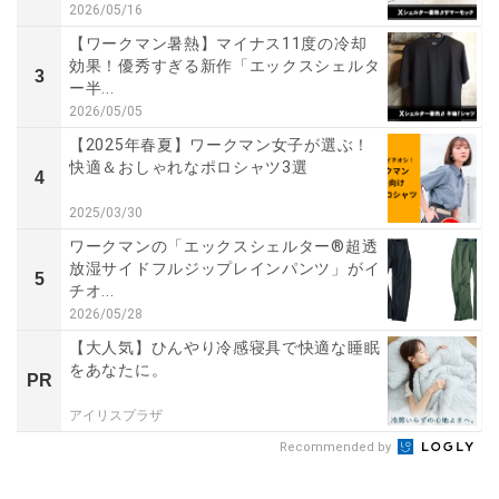
2026/05/16
【ワークマン暑熱】マイナス11度の冷却
効果！優秀すぎる新作「エックスシェルタ
3
ー半...
2026/05/05
【2025年春夏】ワークマン女子が選ぶ！
快適＆おしゃれなポロシャツ3選
4
2025/03/30
ワークマンの「エックスシェルター®超透
放湿サイドフルジップレインパンツ」がイ
5
チオ...
2026/05/28
【大人気】ひんやり冷感寝具で快適な睡眠
をあなたに。
PR
アイリスプラザ
Recommended by