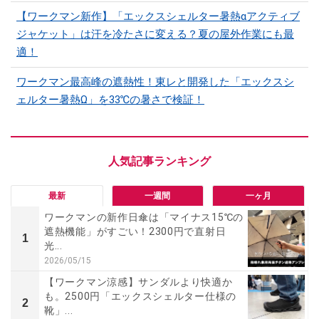
【ワークマン新作】「エックスシェルター暑熱αアクティブ
ジャケット」は汗を冷たさに変える？夏の屋外作業にも最
適！
ワークマン最高峰の遮熱性！東レと開発した「エックスシ
ェルター暑熱Ω」を33℃の暑さで検証！
最新
一週間
一ヶ月
ワークマンの新作日傘は「マイナス15℃の
遮熱機能」がすごい！2300円で直射日
1
光...
2026/05/15
【ワークマン涼感】サンダルより快適か
も。2500円「エックスシェルター仕様の
2
靴」...