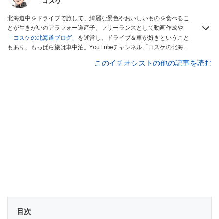
コスケ
北海道中をドライブで旅して、綺麗な景色やおいしいものを食べるこ
とが生きがいのアラフォー道産子。フリーランスとして動画作成や
「コスケの北海道ブログ」
を運営し、ドライブ＆車が好きということ
もあり、もっぱら旅は車中泊。YouTubeチャンネル「コスケの北海道
でドライブを楽しむチャンネル」では、北海道の情報や車中泊の様
このイチオシストの他の記事を読む
子、旅だけではなく車のレポートなども配信中。
目次