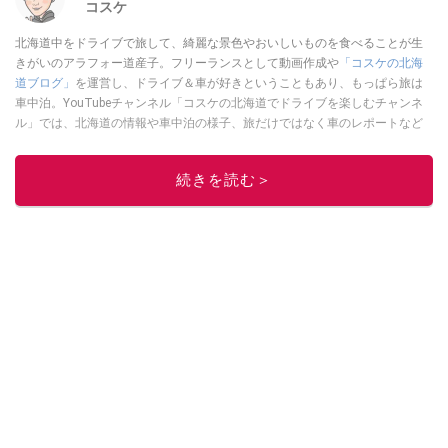
コスケ
北海道中をドライブで旅して、綺麗な景色やおいしいものを食べることが生
きがいのアラフォー道産子。フリーランスとして動画作成や
「コスケの北海
道ブログ」
を運営し、ドライブ＆車が好きということもあり、もっぱら旅は
車中泊。YouTubeチャンネル「コスケの北海道でドライブを楽しむチャンネ
ル」では、北海道の情報や車中泊の様子、旅だけではなく車のレポートなど
も配信中。
このイチオシストの他の記事を読む
続きを読む＞