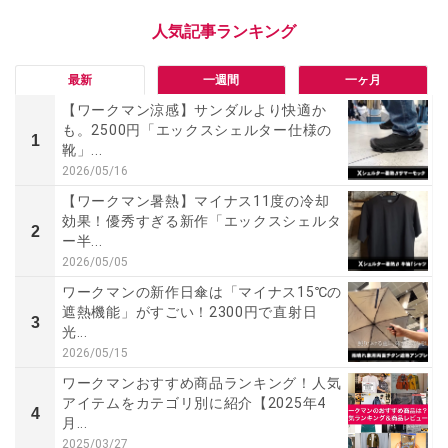
最新
一週間
一ヶ月
【ワークマン涼感】サンダルより快適か
も。2500円「エックスシェルター仕様の
1
靴」...
2026/05/16
【ワークマン暑熱】マイナス11度の冷却
効果！優秀すぎる新作「エックスシェルタ
2
ー半...
2026/05/05
ワークマンの新作日傘は「マイナス15℃の
遮熱機能」がすごい！2300円で直射日
3
光...
2026/05/15
ワークマンおすすめ商品ランキング！人気
アイテムをカテゴリ別に紹介【2025年4
4
月...
2025/03/27