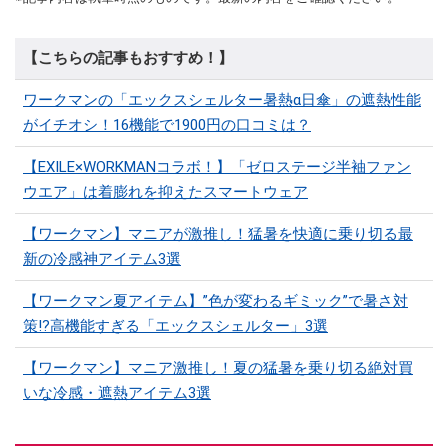
【こちらの記事もおすすめ！】
ワークマンの「エックスシェルター暑熱α日傘」の遮熱性能
がイチオシ！16機能で1900円の口コミは？
【EXILE×WORKMANコラボ！】「ゼロステージ半袖ファン
ウエア」は着膨れを抑えたスマートウェア
【ワークマン】マニアが激推し！猛暑を快適に乗り切る最
新の冷感神アイテム3選
【ワークマン夏アイテム】”色が変わるギミック”で暑さ対
策!?高機能すぎる「エックスシェルター」3選
【ワークマン】マニア激推し！夏の猛暑を乗り切る絶対買
いな冷感・遮熱アイテム3選