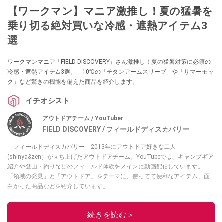
【ワークマン】マニア激推し！夏の猛暑を
乗り切る絶対買いな冷感・遮熱アイテム3
選
ワークマンマニア「FIELD DISCOVERY」さん激推し！夏の猛暑対策に必須の
冷感・遮熱アイテム3選。－10℃の「チタンアームスリーブ」や「サマーモッ
ク」など驚きの機能を備えた商品を紹介します。
イチオシスト
アウトドアチーム / YouTuber
FIELD DISCOVERY / フィールドディスカバリー
「フィールドディスカバリー」2013年にアウトドア好きな二人
(shinya&zen）が立ち上げたアウトドアチーム。YouTubeでは、キャンプギア
紹介や登山・釣りなどのフィールド体験をメインに動画配信しています。
「領域の発見」と「アウトドア」をテーマに、使ってて便利なアイテム、面
白かった商品などを紹介しています。
・YouTubeチャンネルは
こちら
・Instagramは
こちら
続きを読む＞