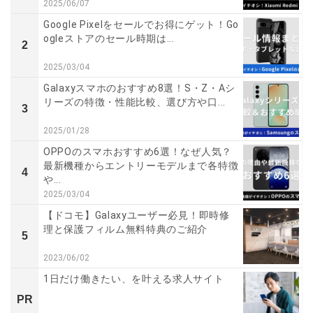
2025/06/07
Google Pixelをセールでお得にゲット！Go
ogleストアのセール時期は...
2
2025/03/04
Galaxyスマホのおすすめ8選！S・Z・Aシ
リーズの特徴・性能比較、選び方や口...
3
2025/01/28
OPPOのスマホおすすめ6選！なぜ人気？
最新機種からエントリーモデルまで各特徴
4
や...
2025/03/04
【ドコモ】Galaxyユーザー必見！即時修
理と保護フィルム無料特典のご紹介
5
2023/06/02
1日だけ働きたい、を叶える求人サイト
PR