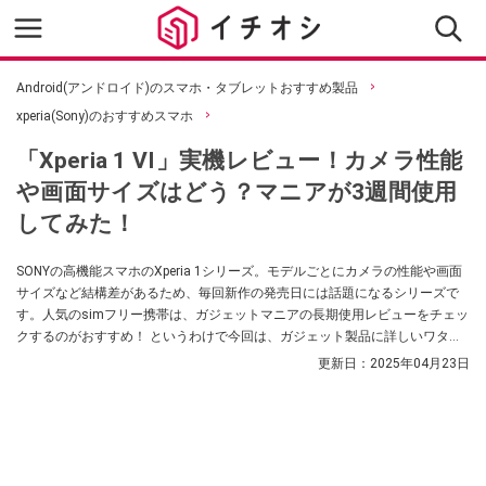
Android(アンドロイド)のスマホ・タブレットおすすめ製品
xperia(Sony)のおすすめスマホ
「Xperia 1 VI」実機レビュー！カメラ性能
や画面サイズはどう？マニアが3週間使用
してみた！
SONYの高機能スマホのXperia 1シリーズ。モデルごとにカメラの性能や画面
サイズなど結構差があるため、毎回新作の発売日には話題になるシリーズで
す。人気のsimフリー携帯は、ガジェットマニアの長期使用レビューをチェッ
クするのがおすすめ！ というわけで今回は、ガジェット製品に詳しいワタナ
ベカズマサさんが「Xperia 1 VI」の魅力と、気になる点、カメラ性能を詳しく
更新日：
2025年04月23日
紹介してくれました！ 3週間じっくり使用したレビューなので、購入を検討し
ている方は、ぜひ参考にしてみてください。