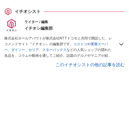
イチオシスト
ライター / 編集
イチオシ編集部
株式会社オールアバウトが株式会社NTTドコモと共同で開設した、レ
コメンドサイト『イチオシ』の編集部です。
コストコ
や
業務スーパ
ー
、
ダイソー
、
セリア
、
スターバックス
などの人気ショップの隠れた
名品を、コラムや動画を通してご紹介。話題のグルメやマニアが紹介
するアウトドア情報も満載です。配信しているコンテンツは専門家や
このイチオシストの他の記事を読む
インフルエンサーが実際に使用してレビューしています。毎日トレン
ド情報をお届けしているので、ぜひ
Googleニュースでフォロー
してく
ださい！