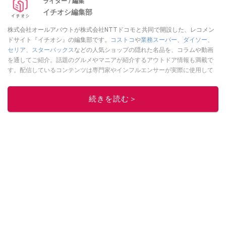
ライター / 編集
イチオシ編集部
株式会社オールアバウトが株式会社NTTドコモと共同で開設した、レコメン
ドサイト『イチオシ』の編集部です。
コストコ
や
業務スーパー
、
ダイソー
、
セリア
、
スターバックス
などの人気ショップの隠れた名品を、コラムや動画
を通してご紹介。話題のグルメやマニアが紹介するアウトドア情報も満載で
す。配信しているコンテンツは専門家やインフルエンサーが実際に使用して
レビューしています。毎日トレンド情報をお届けしているので、ぜひ
Google
ニュースでフォロー
してください！
続きを読む＞
このイチオシストの他の記事を読む