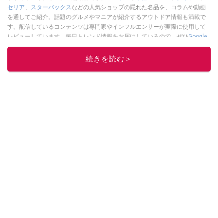
セリア
、
スターバックス
などの人気ショップの隠れた名品を、コラムや動画
を通してご紹介。話題のグルメやマニアが紹介するアウトドア情報も満載で
す。配信しているコンテンツは専門家やインフルエンサーが実際に使用して
レビューしています。毎日トレンド情報をお届けしているので、ぜひ
Google
ニュースでフォロー
してください！
続きを読む＞
このイチオシストの他の記事を読む