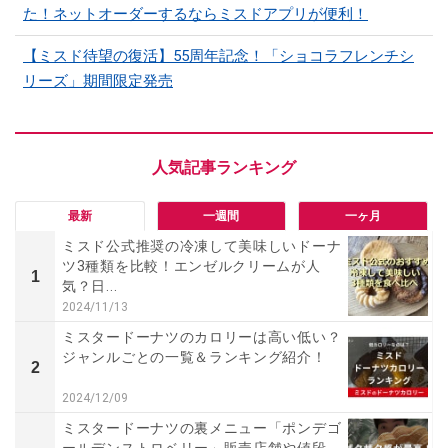
た！ネットオーダーするならミスドアプリが便利！
【ミスド待望の復活】55周年記念！「ショコラフレンチシ
リーズ」期間限定発売
最新
一週間
一ヶ月
ミスド公式推奨の冷凍して美味しいドーナ
ツ3種類を比較！エンゼルクリームが人
1
気？日...
2024/11/13
ミスタードーナツのカロリーは高い低い？
ジャンルごとの一覧＆ランキング紹介！
2
2024/12/09
ミスタードーナツの裏メニュー「ポンデゴ