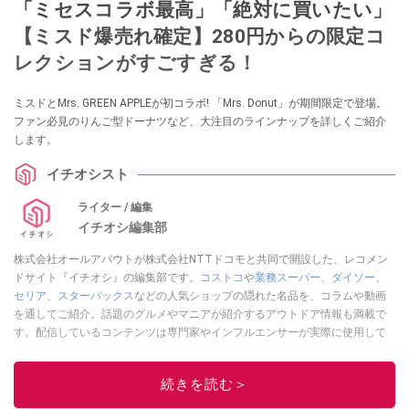
「ミセスコラボ最高」「絶対に買いたい」
【ミスド爆売れ確定】280円からの限定コ
レクションがすごすぎる！
ミスドとMrs. GREEN APPLEが初コラボ! 「Mrs. Donut」が期間限定で登場。
ファン必見のりんご型ドーナツなど、大注目のラインナップを詳しくご紹介
します。
イチオシスト
ライター / 編集
イチオシ編集部
株式会社オールアバウトが株式会社NTTドコモと共同で開設した、レコメン
ドサイト『イチオシ』の編集部です。
コストコ
や
業務スーパー
、
ダイソー
、
セリア
、
スターバックス
などの人気ショップの隠れた名品を、コラムや動画
を通してご紹介。話題のグルメやマニアが紹介するアウトドア情報も満載で
す。配信しているコンテンツは専門家やインフルエンサーが実際に使用して
レビューしています。毎日トレンド情報をお届けしているので、ぜひ
Google
ニュースでフォロー
してください！
続きを読む＞
このイチオシストの他の記事を読む