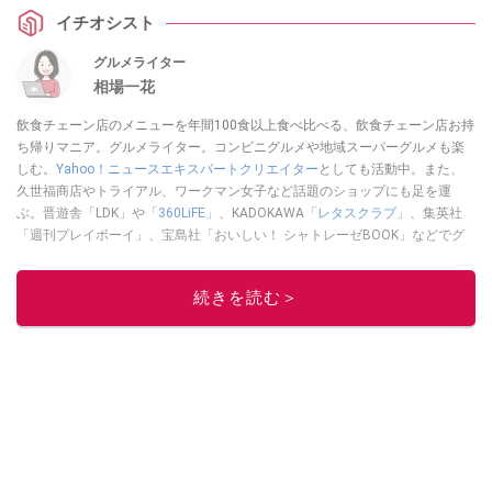
イチオシスト
グルメライター
相場一花
飲食チェーン店のメニューを年間100食以上食べ比べる、飲食チェーン店お持
ち帰りマニア。グルメライター。コンビニグルメや地域スーパーグルメも楽
しむ。
Yahoo！ニュースエキスパートクリエイター
としても活動中。また、
久世福商店やトライアル、ワークマン女子など話題のショップにも足を運
ぶ。晋遊舎「LDK」や
「360LiFE」
、KADOKAWA
「レタスクラブ」
、集英社
「週刊プレイボーイ」、宝島社「おいしい！ シャトレーゼBOOK」などでグ
ルメライター、食の専門家として出演実績あり。
このイチオシストの他の記事を読む
続きを読む＞