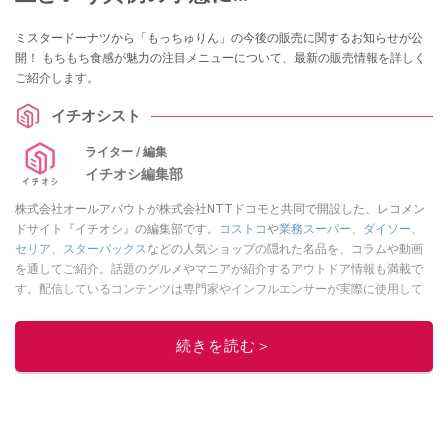
ミスタードーナツから「もっちゅりん」の今後の販売に関するお知らせが公
開！ もちもち食感が魅力の注目メニューについて、最新の販売情報を詳しく
ご紹介します。
イチオシスト
ライター / 編集
イチオシ編集部
株式会社オールアバウトが株式会社NTTドコモと共同で開設した、レコメン
ドサイト『イチオシ』の編集部です。
コストコ
や
業務スーパー
、
ダイソー
、
セリア
、
スターバックス
などの人気ショップの隠れた名品を、コラムや動画
を通してご紹介。話題のグルメやマニアが紹介するアウトドア情報も満載で
す。配信しているコンテンツは専門家やインフルエンサーが実際に使用して
レビューしています。毎日トレンド情報をお届けしているので、ぜひ
Google
ニュースでフォロー
してください！
続きを読む＞
このイチオシストの他の記事を読む