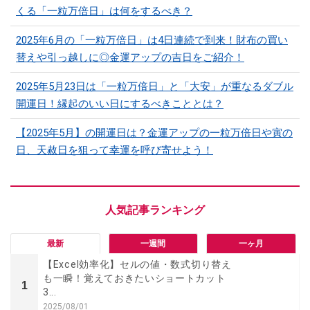
くる「一粒万倍日」は何をするべき？
2025年6月の「一粒万倍日」は4日連続で到来！財布の買い
替えや引っ越しに◎金運アップの吉日をご紹介！
2025年5月23日は「一粒万倍日」と「大安」が重なるダブル
開運日！縁起のいい日にするべきこととは？
【2025年5月】の開運日は？金運アップの一粒万倍日や寅の
日、天赦日を狙って幸運を呼び寄せよう！
最新
一週間
一ヶ月
【Excel効率化】セルの値・数式切り替え
も一瞬！覚えておきたいショートカット
1
3...
2025/08/01