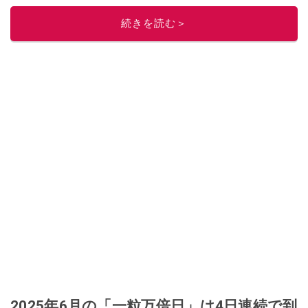
レビューしています。毎日トレンド情報をお届けしているので、ぜひ
Google
続きを読む＞
ニュースでフォロー
してください！
このイチオシストの他の記事を読む
2025年6月の「一粒万倍日」は4日連続で到