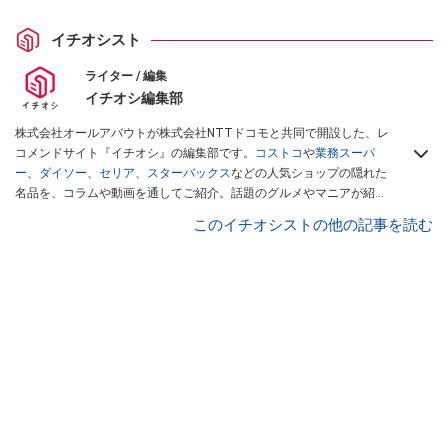
イチオシスト
ライター / 編集
イチオシ編集部
株式会社オールアバウトが株式会社NTTドコモと共同で開設した、レ
コメンドサイト『イチオシ』の編集部です。
コストコ
や
業務スーパ
ー
、
ダイソー
、
セリア
、
スターバックス
などの人気ショップの隠れた
名品を、コラムや動画を通してご紹介。話題のグルメやマニアが紹介
するアウトドア情報も満載です。配信しているコンテンツは専門家や
このイチオシストの他の記事を読む
インフルエンサーが実際に使用してレビューしています。毎日トレン
ド情報をお届けしているので、ぜひ
Googleニュースでフォロー
してく
ださい！