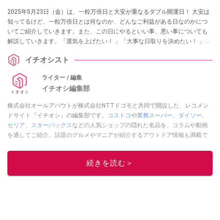
2025年5月23日（金）は、一粒万倍日と大安が重なるダブル開運日！ 大安は
知ってるけど、一粒万倍日とは何なのか、どんなご利益がある日なのかにつ
いてご紹介していきます。また、この日にやるといい事、悪い事についても
解説していきます。「運気を上げたい！ 」「大事な日取りを決めたい！ 」と
お考えの方はぜひチェックしてみてくださいね。
イチオシスト
ライター / 編集
イチオシ編集部
株式会社オールアバウトが株式会社NTTドコモと共同で開設した、レコメン
ドサイト『イチオシ』の編集部です。
コストコ
や
業務スーパー
、
ダイソー
、
セリア
、
スターバックス
などの人気ショップの隠れた名品を、コラムや動画
を通してご紹介。話題のグルメやマニアが紹介するアウトドア情報も満載で
す。配信しているコンテンツは専門家やインフルエンサーが実際に使用して
レビューしています。毎日トレンド情報をお届けしているので、ぜひ
Google
続きを読む＞
ニュースでフォロー
してください！
このイチオシストの他の記事を読む