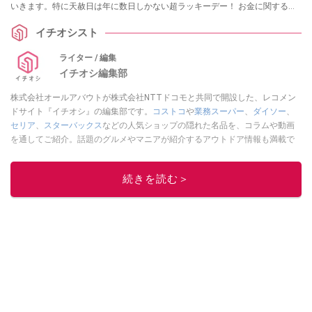
いきます。特に天赦日は年に数日しかない超ラッキーデー！ お金に関するこ
とだけでなく、結婚や開業などにもバッチリですよ。
イチオシスト
ライター / 編集
イチオシ編集部
株式会社オールアバウトが株式会社NTTドコモと共同で開設した、レコメン
ドサイト『イチオシ』の編集部です。
コストコ
や
業務スーパー
、
ダイソー
、
セリア
、
スターバックス
などの人気ショップの隠れた名品を、コラムや動画
を通してご紹介。話題のグルメやマニアが紹介するアウトドア情報も満載で
す。配信しているコンテンツは専門家やインフルエンサーが実際に使用して
レビューしています。毎日トレンド情報をお届けしているので、ぜひ
Google
続きを読む＞
ニュースでフォロー
してください！
このイチオシストの他の記事を読む