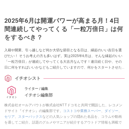
2025年6月は開運パワーが高まる月！4日
間連続してやってくる「一粒万倍日」は何
をするべき？
入籍や開業、引っ越しなど何か大切な節目となる日は、縁起のいい吉日を選
びたい！ そうお考えの方も多いはず。実は2025年6月は、そんな縁起のいい
「一粒万倍日」が連続してやってくる大吉月なんです！連日続く日や、その
日に何をすればいいかなどもご紹介していますので、何かをスタートさせた
い方はぜひチェックしてみてくださいね。
イチオシスト
ライター / 編集
イチオシ編集部
株式会社オールアバウトが株式会社NTTドコモと共同で開設した、レコメン
ドサイト『イチオシ』の編集部です。
コストコ
や
業務スーパー
、
ダイソー
、
セリア
、
スターバックス
などの人気ショップの隠れた名品を、コラムや動画
を通してご紹介。話題のグルメやマニアが紹介するアウトドア情報も満載で
す。配信しているコンテンツは専門家やインフルエンサーが実際に使用して