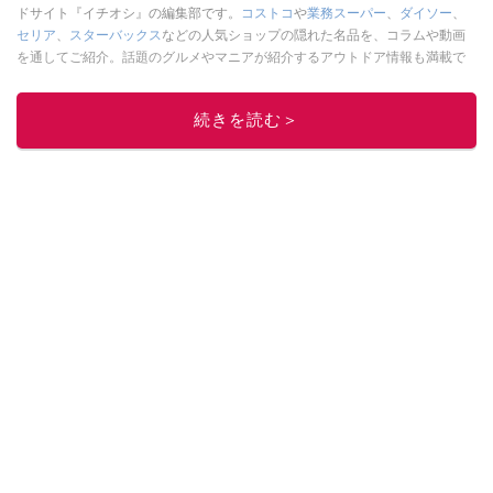
ドサイト『イチオシ』の編集部です。
コストコ
や
業務スーパー
、
ダイソー
、
セリア
、
スターバックス
などの人気ショップの隠れた名品を、コラムや動画
を通してご紹介。話題のグルメやマニアが紹介するアウトドア情報も満載で
す。配信しているコンテンツは専門家やインフルエンサーが実際に使用して
レビューしています。毎日トレンド情報をお届けしているので、ぜひ
Google
続きを読む＞
ニュースでフォロー
してください！
このイチオシストの他の記事を読む