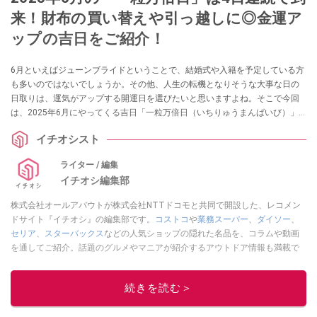
来！財布の買い替えや引っ越しに◎金運ア
ップの吉日をご紹介！
6月といえばジューンブライドということで、結婚式や入籍を予定している方
も多いのではないでしょうか。その他、人生の転機となりそうな大事な日の
日取りは、運気がアップする開運日を選びたいと思いますよね。そこで今回
は、2025年6月にやってくる吉日「一粒万倍日（いちりゅうまんばいび）」
と「寅の日」、「巳の日・己巳の日」、についてご紹介します。
イチオシスト
ライター / 編集
イチオシ編集部
株式会社オールアバウトが株式会社NTTドコモと共同で開設した、レコメン
ドサイト『イチオシ』の編集部です。
コストコ
や
業務スーパー
、
ダイソー
、
セリア
、
スターバックス
などの人気ショップの隠れた名品を、コラムや動画
を通してご紹介。話題のグルメやマニアが紹介するアウトドア情報も満載で
す。配信しているコンテンツは専門家やインフルエンサーが実際に使用して
レビューしています。毎日トレンド情報をお届けしているので、ぜひ
Google
続きを読む＞
ニュースでフォロー
してください！
このイチオシストの他の記事を読む