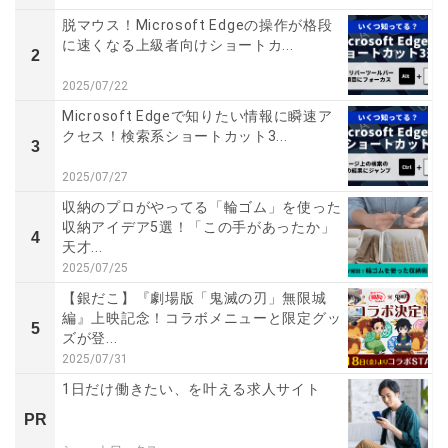
脱マウス！Microsoft Edgeの操作が格段
に速くなる上級者向けショートカ...
2
2025/07/22
Microsoft Edgeで知りたい情報に瞬速ア
クセス！検索系ショートカット3...
3
2025/07/27
収納のプロがやってる「輪ゴム」を使った
収納アイデア5選！「この手があったか」
4
天才...
2025/07/25
【銀だこ】『劇場版「鬼滅の刃」無限城
編』上映記念！コラボメニューと限定グッ
5
ズが登...
2025/07/31
1日だけ働きたい、を叶える求人サイト
PR