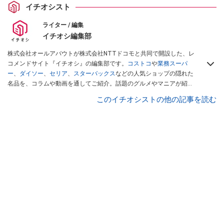
イチオシスト
ライター / 編集
イチオシ編集部
株式会社オールアバウトが株式会社NTTドコモと共同で開設した、レ
コメンドサイト『イチオシ』の編集部です。
コストコ
や
業務スーパ
ー
、
ダイソー
、
セリア
、
スターバックス
などの人気ショップの隠れた
名品を、コラムや動画を通してご紹介。話題のグルメやマニアが紹介
するアウトドア情報も満載です。配信しているコンテンツは専門家や
このイチオシストの他の記事を読む
インフルエンサーが実際に使用してレビューしています。毎日トレン
ド情報をお届けしているので、ぜひ
Googleニュースでフォロー
してく
ださい！