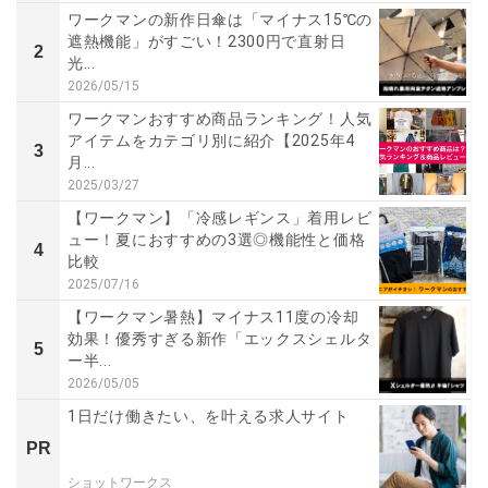
ワークマンの新作日傘は「マイナス15℃の
遮熱機能」がすごい！2300円で直射日
2
光...
2026/05/15
ワークマンおすすめ商品ランキング！人気
アイテムをカテゴリ別に紹介【2025年4
3
月...
2025/03/27
【ワークマン】「冷感レギンス」着用レビ
ュー！夏におすすめの3選◎機能性と価格
4
比較
2025/07/16
【ワークマン暑熱】マイナス11度の冷却
効果！優秀すぎる新作「エックスシェルタ
5
ー半...
2026/05/05
1日だけ働きたい、を叶える求人サイト
PR
ショットワークス