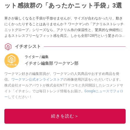
ット感抜群の「あったかニット手袋」3選
寒さが厳しくなると手袋が手放せませんが、サイズが合わなかったり、動き
にくかったりすることはありませんか？ ワークマンの「アクリルストレッチ
ニットグローブ」シリーズなら、アクリル糸の保温性と、驚異的な伸縮性に
よるストレスフリーなフィット感を両立。しかも全部128円という驚きのコス
パを実現しています。今回は、用途に合わせて選べる3つのバリエーションを
イチオシスト
ご紹介します。
ライター / 編集
イチオシ編集部 ワークマン部
ワークマン好きの編集部員が、ワークマンの人気商品やおすすめ商品を発
信。
ワークマン公式オンラインストア
の画像使用許諾をいただいています。
株式会社オールアバウトが株式会社NTTドコモと共同開設したレコメンドサ
イト「イチオシ」では毎日トレンド情報をお届け。
Googleニュースでフォロ
ー
してください！
このイチオシストの他の記事を読む
続きを読む＞