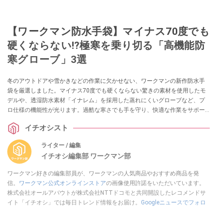
【ワークマン防水手袋】マイナス70度でも
硬くならない!?極寒を乗り切る「高機能防
寒グローブ」3選
冬のアウトドアや雪かきなどの作業に欠かせない、ワークマンの新作防水手
袋を厳選しました。マイナス70度でも硬くならない驚きの素材を使用したモ
デルや、透湿防水素材「イナレム」を採用した蒸れにくいグローブなど、プ
ロ仕様の機能性が光ります。過酷な寒さでも手を守り、快適な作業をサポー
トする最強アイテムをチェックしましょう。
イチオシスト
ライター / 編集
イチオシ編集部 ワークマン部
ワークマン好きの編集部員が、ワークマンの人気商品やおすすめ商品を発
信。
ワークマン公式オンラインストア
の画像使用許諾をいただいています。
株式会社オールアバウトが株式会社NTTドコモと共同開設したレコメンドサ
イト「イチオシ」では毎日トレンド情報をお届け。
Googleニュースでフォロ
ー
してください！