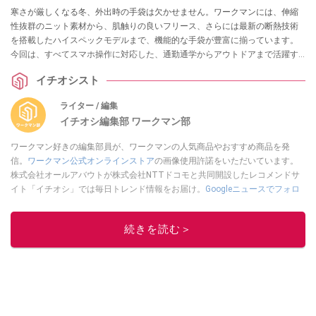
寒さが厳しくなる冬、外出時の手袋は欠かせません。ワークマンには、伸縮
性抜群のニット素材から、肌触りの良いフリース、さらには最新の断熱技術
を搭載したハイスペックモデルまで、機能的な手袋が豊富に揃っています。
今回は、すべてスマホ操作に対応した、通勤通学からアウトドアまで活躍す
るおすすめの3選をご紹介します。
イチオシスト
ライター / 編集
イチオシ編集部 ワークマン部
ワークマン好きの編集部員が、ワークマンの人気商品やおすすめ商品を発
信。
ワークマン公式オンラインストア
の画像使用許諾をいただいています。
株式会社オールアバウトが株式会社NTTドコモと共同開設したレコメンドサ
イト「イチオシ」では毎日トレンド情報をお届け。
Googleニュースでフォロ
ー
してください！
このイチオシストの他の記事を読む
続きを読む＞