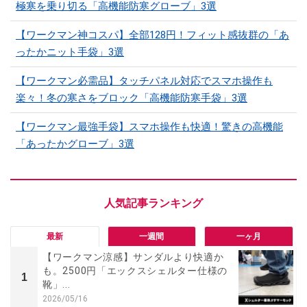
極寒を乗り切る「高機能防寒グローブ」3選
【ワークマン神コスパ】全部128円！フィット感抜群の「あ
ったかニット手袋」3選
【ワークマン必需品】タッチパネル対応でスマホ操作も
楽々！冬の寒さをブロック「高機能防寒手袋」3選
【ワークマン最強手袋】スマホ操作も快適！驚きの高機能
「あったかグローブ」3選
最新
一週間
一ヶ月
【ワークマン涼感】サンダルより快適か
も。2500円「エックスシェルター仕様の
1
靴」...
2026/05/16