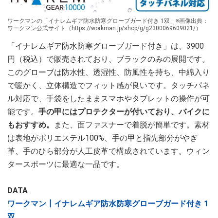
ワークマンの「イナレムギア防水防寒グローブガード付き 1双」※画像出典：
ワークマン公式サイト（https://workman.jp/shop/g/g2300069609021/）
「イナレムギア防水防寒グローブガード付き」は、3900
円（税込）で販売されており、ブラックのみの展開です。
このグローブは防水性、透湿性、防風性を持ち、中綿入り
で暖かく、立体構造でフィット感が良いです。タッチパネ
ル対応で、手袋をしたままスマホやタブレットの操作が可
能です。
手の甲にはプロテクターが付いており、バイクに
もおすすめ。
また、面ファスナーで着脱が簡単です。素材
は表地がポリエステル100%、手の甲と指先部分がやぎ
革、手のひら部分が人工皮革で構成されています。ウィン
タースポーツに最適な一品です。
DATA
ワークマン┃イナレムギア防水防寒グローブガード付き 1
双