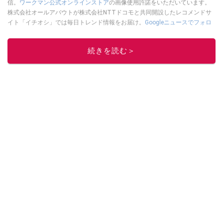
信。
ワークマン公式オンラインストア
の画像使用許諾をいただいています。
株式会社オールアバウトが株式会社NTTドコモと共同開設したレコメンドサ
イト「イチオシ」では毎日トレンド情報をお届け。
Googleニュースでフォロ
ー
してください！
このイチオシストの他の記事を読む
続きを読む＞