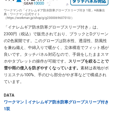
ワークマンの「イナレムギア防水防寒グローブスリーブ付き 1双」※画像出
典：ワークマン公式サイト
（https://workman.jp/shop/g/g2300069607010/）
「イナレムギア防水防寒グローブスリーブ付き」は、
2300円（税込）で販売されており、ブラックとDグリーン
の2色展開です。このグローブは防水性、透湿性、防風性
を兼ね備え、中綿入りで暖かく、立体構造でフィット感が
良いです。タッチパネル対応なので、手袋をしたままスマ
ホやタブレットの操作が可能です。
スリーブを絞ることで
雪や雨の侵入を防ぎやすくなっています。
素材は表地がポ
リエステル100%、手のひら部分がやぎ革などで構成され
ています。
DATA
ワークマン┃イナレムギア防水防寒グローブスリーブ付き
1双