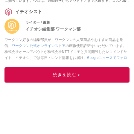
に揃っています。今回は、通勤通学からアウトドアまで活躍する、コスパ最
強の「高機能グローブ」を3つ厳選してご紹介します。
イチオシスト
ライター / 編集
イチオシ編集部 ワークマン部
ワークマン好きの編集部員が、ワークマンの人気商品やおすすめ商品を発
信。
ワークマン公式オンラインストア
の画像使用許諾をいただいています。
株式会社オールアバウトが株式会社NTTドコモと共同開設したレコメンドサ
イト「イチオシ」では毎日トレンド情報をお届け。
Googleニュースでフォロ
ー
してください！
このイチオシストの他の記事を読む
続きを読む＞