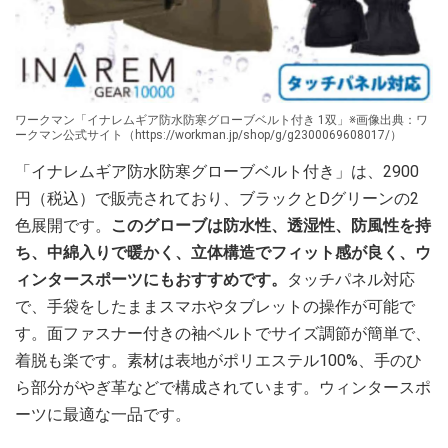
ワークマン「イナレムギア防水防寒グローブベルト付き 1双」※画像出典：ワ
ークマン公式サイト（https://workman.jp/shop/g/g2300069608017/）
「イナレムギア防水防寒グローブベルト付き」は、2900
円（税込）で販売されており、ブラックとDグリーンの2
色展開です。
このグローブは防水性、透湿性、防風性を持
ち、中綿入りで暖かく、立体構造でフィット感が良く、ウ
ィンタースポーツにもおすすめです。
タッチパネル対応
で、手袋をしたままスマホやタブレットの操作が可能で
す。面ファスナー付きの袖ベルトでサイズ調節が簡単で、
着脱も楽です。素材は表地がポリエステル100%、手のひ
ら部分がやぎ革などで構成されています。ウィンタースポ
ーツに最適な一品です。