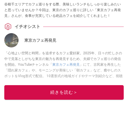
谷根千エリアでカフェ巡りをする際、美味しいランチもしっかり楽しみたい
と思っていませんか？今回は、東京のカフェ巡りに詳しい「東京カフェ再発
見」さんが、食事が充実している絶品カフェを紹介してくれました！
イチオシスト
東京カフェ再発見
「心地よい空間と時間」を追求するカフェ愛好家。2025年、日々の忙しさの
中で見落としがちな東京の魅力を再発見するため、夫婦でカフェ巡りの発信
を開始。YouTubeチャンネル「
東京カフェ再発見
」にて、古民家を再生した
「隠れ家カフェ」や、モーニングが美味しい「朝カフェ」など、癒やしのス
ポットをVlog形式で配信。 10選形式の地域ガイドやテーマ別紹介など、視聴
者の「明日の行き先」を彩るための情報を発信している。
このイチオシストの他の記事を読む
続きを読む＞