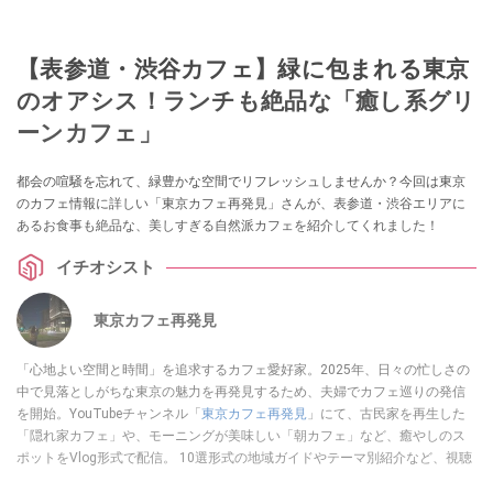
【表参道・渋谷カフェ】緑に包まれる東京
のオアシス！ランチも絶品な「癒し系グリ
ーンカフェ」
都会の喧騒を忘れて、緑豊かな空間でリフレッシュしませんか？今回は東京
のカフェ情報に詳しい「東京カフェ再発見」さんが、表参道・渋谷エリアに
あるお食事も絶品な、美しすぎる自然派カフェを紹介してくれました！
イチオシスト
東京カフェ再発見
「心地よい空間と時間」を追求するカフェ愛好家。2025年、日々の忙しさの
中で見落としがちな東京の魅力を再発見するため、夫婦でカフェ巡りの発信
を開始。YouTubeチャンネル「
東京カフェ再発見
」にて、古民家を再生した
「隠れ家カフェ」や、モーニングが美味しい「朝カフェ」など、癒やしのス
ポットをVlog形式で配信。 10選形式の地域ガイドやテーマ別紹介など、視聴
者の「明日の行き先」を彩るための情報を発信している。