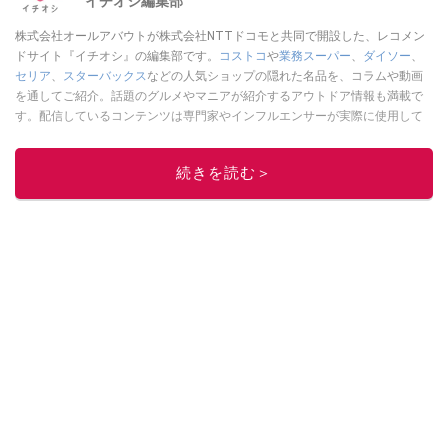
イチオシ編集部
株式会社オールアバウトが株式会社NTTドコモと共同で開設した、レコメン
ドサイト『イチオシ』の編集部です。
コストコ
や
業務スーパー
、
ダイソー
、
セリア
、
スターバックス
などの人気ショップの隠れた名品を、コラムや動画
を通してご紹介。話題のグルメやマニアが紹介するアウトドア情報も満載で
す。配信しているコンテンツは専門家やインフルエンサーが実際に使用して
レビューしています。毎日トレンド情報をお届けしているので、ぜひ
Google
ニュースでフォロー
してください！
続きを読む＞
このイチオシストの他の記事を読む