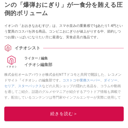
ンの「爆弾おにぎり」が一食分を賄える圧
倒的ボリューム
イオンの「おおきなおむすび」は、スマホ並みの重量感で1gあたり1.4円とい
う驚異のコスパを誇る商品。コンビニおにぎりが値上がりする中、節約しつ
つお腹いっぱいになりたい方に最適な、実食必見の逸品です。
イチオシスト
ライター / 編集
イチオシ編集部
株式会社オールアバウトが株式会社NTTドコモと共同で開設した、レコメン
ドサイト『イチオシ』の編集部です。
コストコ
や
業務スーパー
、
ダイソー
、
セリア
、
スターバックス
などの人気ショップの隠れた名品を、コラムや動画
を通してご紹介。話題のグルメやマニアが紹介するアウトドア情報も満載で
す。配信しているコンテンツは専門家やインフルエンサーが実際に使用して
レビューしています。毎日トレンド情報をお届けしているので、ぜひ
Google
ニュースでフォロー
してください！
続きを読む＞
このイチオシストの他の記事を読む