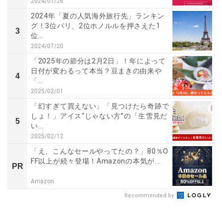
2024/01/26
2024年「夏の人気海外旅行先」ランキン
グ！3位パリ、2位ホノルルを押さえた1
3
位...
2024/07/20
「2025年の節分は2月2日」！年によって
日付が変わるって本当？豆まきの由来や
4
「...
2025/02/01
「幻すぎて買えない」「見つけたら奇跡で
しょ！」アイス“じゃない方”の「生雪見だ
5
い...
2025/02/12
「え、こんなセールやってたの？」80％O
FF以上が続々登場！Amazonの本気が...
PR
Amazon
Recommended by