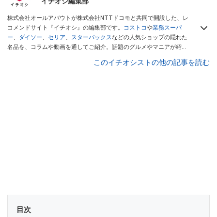
イチオシ編集部
株式会社オールアバウトが株式会社NTTドコモと共同で開設した、レ
コメンドサイト『イチオシ』の編集部です。
コストコ
や
業務スーパ
ー
、
ダイソー
、
セリア
、
スターバックス
などの人気ショップの隠れた
名品を、コラムや動画を通してご紹介。話題のグルメやマニアが紹介
するアウトドア情報も満載です。配信しているコンテンツは専門家や
このイチオシストの他の記事を読む
インフルエンサーが実際に使用してレビューしています。毎日トレン
ド情報をお届けしているので、ぜひ
Googleニュースでフォロー
してく
ださい！
目次