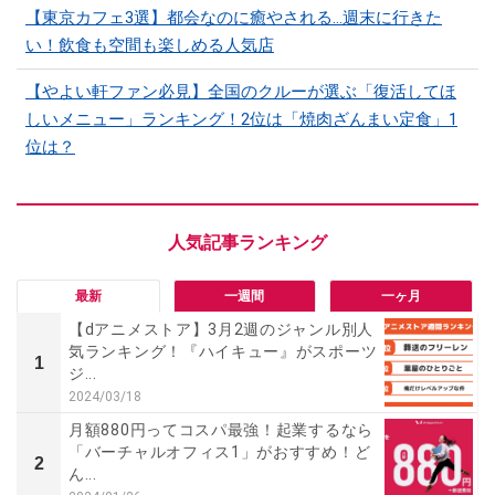
【東京カフェ3選】都会なのに癒やされる…週末に行きた
い！飲食も空間も楽しめる人気店
【やよい軒ファン必見】全国のクルーが選ぶ「復活してほ
しいメニュー」ランキング！2位は「焼肉ざんまい定食」1
位は？
最新
一週間
一ヶ月
【dアニメストア】3月2週のジャンル別人
気ランキング！『ハイキュー』がスポーツ
1
ジ...
2024/03/18
月額880円ってコスパ最強！起業するなら
「バーチャルオフィス1」がおすすめ！ど
2
ん...