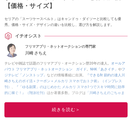
【価格・サイズ】
セリアの「スーツケースベルト」はキャンドゥ・ダイソーと比較しても優
秀。価格・サイズ・デザインの違いを比較し、選び方を解説します。
イチオシスト
フリマアプリ・ネットオークションの専門家
川崎 さちえ
テレビや雑誌で話題のフリマアプリ・オークション歴20年の達人。
オールア
バウト フリマアプリ・ネットオークション ガイド
。
NHK「あさイチ」
や
フ
ジテレビ「ノンストップ」
などの情報番組に出演。
『できるfit 節約の達人川
崎さちえのポイ活＋クーポン＋メルカリ スマホでおトク術』（インプレス
刊）
、
『「ゆる副業」のはじめかた メルカリ スマホ1つでスキマ時間に効率
的に稼ぐ！』（翔泳社刊）
ほか著書多数。ブログは
「川崎さちえのごちゃま
ぜ日記」
。
■経歴：2003年、夫が子育てをするために、突然会社を辞める。翌月からの
続きを読む＞
給料が０円になり、家にいながら、しかも空いた時間でできるオークション
に目をつける。しかし、取引の仕方がわからずに、まずは落札者として参
加。その後、出品者側にまわり、家の中の物を出品しまくる。出品する物が
ほぼなくなってからは、仕入れを経験。ネットオークションを生活の一部に