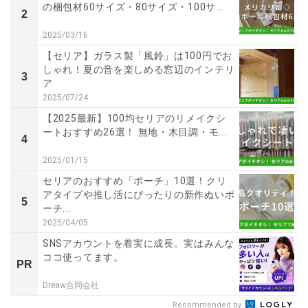
の梱包材60サイズ・80サイズ・100サ...
2
2025/03/16
【セリア】ガラス製「風鈴」は100円でお
しゃれ！夏の音を楽しめる窓辺のインテリ
3
ア
2025/07/24
【2025最新】100均セリアのリメイクシ
ートおすすめ26選！ 無地・木目調・モ...
4
2025/01/15
セリアのおすすめ「ポーチ」10選！クリ
アタイプや推し活にぴったりの新作ぬいポ
5
ーチ...
2025/04/05
SNSアカウントを着実に成長。実はみんな
ココ使ってます。
PR
Dreaw合同会社
Recommended by