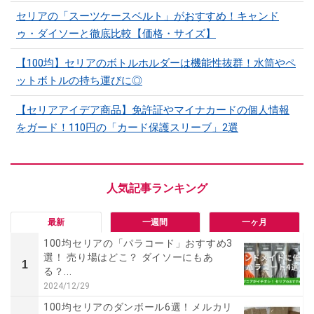
セリアの「スーツケースベルト」がおすすめ！キャンド
ゥ・ダイソーと徹底比較【価格・サイズ】
【100均】セリアのボトルホルダーは機能性抜群！水筒やペ
ットボトルの持ち運びに◎
【セリアアイデア商品】免許証やマイナカードの個人情報
をガード！110円の「カード保護スリーブ」2選
最新
一週間
一ヶ月
100均セリアの「パラコード」おすすめ3
選！ 売り場はどこ？ ダイソーにもあ
1
る？...
2024/12/29
100均セリアのダンボール6選！メルカリ