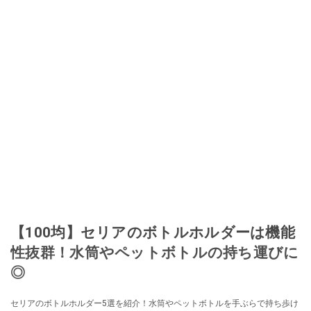
取り入れるべく、「ネットオークションやフリマアプリは生活のインフラに
なる」という考えを持つ。また消費税増税の社会においては、ネットオーク
ションやフリマアプリが家計の救世主になりえると考え、業者とは違う視点
でユーザーとして参加中。
このイチオシストの他の記事を読む
【100均】セリアのボトルホルダーは機能
性抜群！水筒やペットボトルの持ち運びに
◎
セリアのボトルホルダー5選を紹介！水筒やペットボトルを手ぶらで持ち歩け