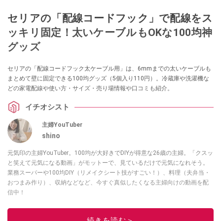
セリアの「配線コードフック」で配線をス
ッキリ固定！太いケーブルもOKな100均神
グッズ
セリアの「配線コードフック太ケーブル用」は、6mmまでの太いケーブルも
まとめて壁に固定できる100均グッズ（5個入り110円）。冷蔵庫や洗濯機な
どの家電配線や使い方・サイズ・売り場情報や口コミも紹介。
イチオシスト
主婦YouTuber
shino
元気印の主婦YouTuber。100均が大好きでDIYが得意な26歳の主婦。「クスッ
と笑えて元気になる動画」がモットーで、見ているだけで元気になれそう。
業務スーパーや100均DIY（リメイクシート技がすごい！）、料理（夫弁当・
おつまみ作り）、収納などなど、今すぐ真似したくなる主婦向けの動画を配
信中！
このイチオシストの他の記事を読む
続きを読む＞