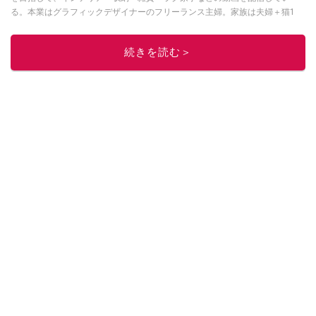
る。本業はグラフィックデザイナーのフリーランス主婦。家族は夫婦＋猫1
匹。・第9回ESSEインテリアグランプリ審査員賞受賞・リノベりす2016年リ
ノベ人気事例1位
続きを読む＞
このイチオシストの他の記事を読む