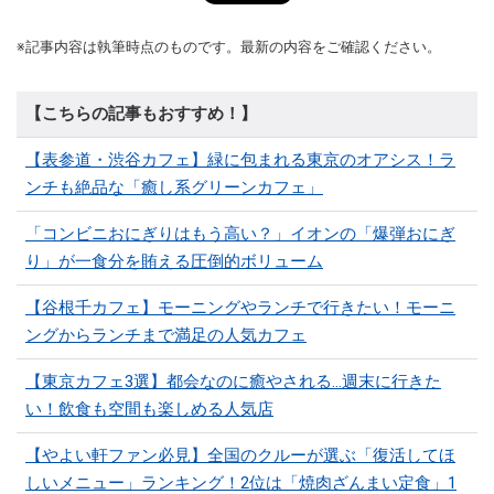
※記事内容は執筆時点のものです。最新の内容をご確認ください。
【こちらの記事もおすすめ！】
【表参道・渋谷カフェ】緑に包まれる東京のオアシス！ラ
ンチも絶品な「癒し系グリーンカフェ」
「コンビニおにぎりはもう高い？」イオンの「爆弾おにぎ
り」が一食分を賄える圧倒的ボリューム
【谷根千カフェ】モーニングやランチで行きたい！モーニ
ングからランチまで満足の人気カフェ
【東京カフェ3選】都会なのに癒やされる…週末に行きた
い！飲食も空間も楽しめる人気店
【やよい軒ファン必見】全国のクルーが選ぶ「復活してほ
しいメニュー」ランキング！2位は「焼肉ざんまい定食」1