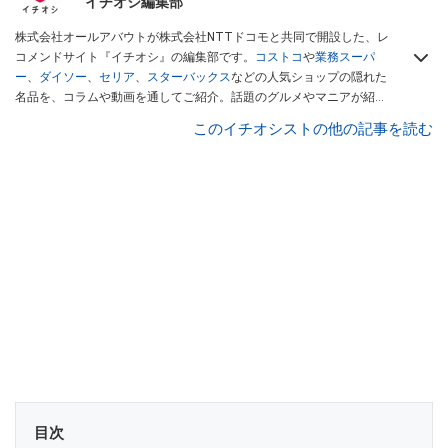
イチオシ編集部
株式会社オールアバウトが株式会社NTTドコモと共同で開設した、レ
コメンドサイト『イチオシ』の編集部です。
コストコ
や
業務スーパ
ー
、
ダイソー
、
セリア
、
スターバックス
などの人気ショップの隠れた
名品を、コラムや動画を通してご紹介。話題のグルメやマニアが紹介
するアウトドア情報も満載です。配信しているコンテンツは専門家や
このイチオシストの他の記事を読む
インフルエンサーが実際に使用してレビューしています。毎日トレン
ド情報をお届けしているので、ぜひ
Googleニュースでフォロー
してく
ださい！
目次