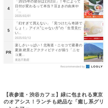
「2025年の節分は2月2日」！年によって
日付が変わるって本当？豆まきの由来や
4
「...
2025/02/01
「幻すぎて買えない」「見つけたら奇跡で
しょ！」アイス“じゃない方”の「生雪見だ
5
い...
2025/02/12
楽しさいっぱい！北海道・ニセコで避暑の
夏旅 絶景とアクティビティが揃う「ニセ
PR
コ東...
東急不動産
Recommended by
【表参道・渋谷カフェ】緑に包まれる東京
のオアシス！ランチも絶品な「癒し系グリ