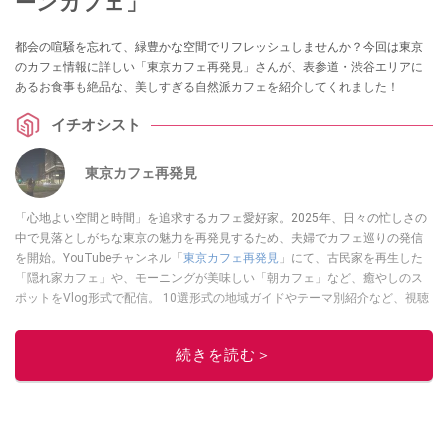
ーンカフェ」
都会の喧騒を忘れて、緑豊かな空間でリフレッシュしませんか？今回は東京
のカフェ情報に詳しい「東京カフェ再発見」さんが、表参道・渋谷エリアに
あるお食事も絶品な、美しすぎる自然派カフェを紹介してくれました！
イチオシスト
東京カフェ再発見
「心地よい空間と時間」を追求するカフェ愛好家。2025年、日々の忙しさの
中で見落としがちな東京の魅力を再発見するため、夫婦でカフェ巡りの発信
を開始。YouTubeチャンネル「
東京カフェ再発見
」にて、古民家を再生した
「隠れ家カフェ」や、モーニングが美味しい「朝カフェ」など、癒やしのス
ポットをVlog形式で配信。 10選形式の地域ガイドやテーマ別紹介など、視聴
者の「明日の行き先」を彩るための情報を発信している。
このイチオシストの他の記事を読む
続きを読む＞