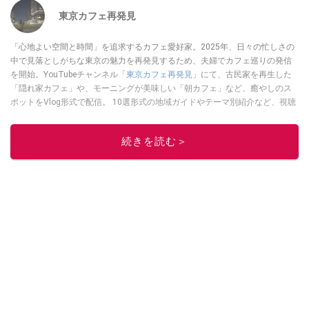
東京カフェ再発見
「心地よい空間と時間」を追求するカフェ愛好家。2025年、日々の忙しさの
中で見落としがちな東京の魅力を再発見するため、夫婦でカフェ巡りの発信
を開始。YouTubeチャンネル「
東京カフェ再発見
」にて、古民家を再生した
「隠れ家カフェ」や、モーニングが美味しい「朝カフェ」など、癒やしのス
ポットをVlog形式で配信。 10選形式の地域ガイドやテーマ別紹介など、視聴
者の「明日の行き先」を彩るための情報を発信している。
このイチオシストの他の記事を読む
続きを読む＞