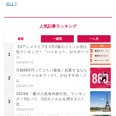
位は？
最新
一週間
一ヶ月
【dアニメストア】3月2週のジャンル別人
気ランキング！『ハイキュー』がスポーツ
1
ジ...
2024/03/18
月額880円ってコスパ最強！起業するなら
「バーチャルオフィス1」がおすすめ！ど
2
ん...
2024/01/26
2024年「夏の人気海外旅行先」ランキン
グ！3位パリ、2位ホノルルを押さえた1
3
位...
2024/07/20