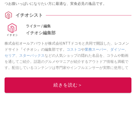
つお腹いっぱいになりたい方に最適な、実食必見の逸品です。
イチオシスト
ライター / 編集
イチオシ編集部
株式会社オールアバウトが株式会社NTTドコモと共同で開設した、レコメン
ドサイト『イチオシ』の編集部です。
コストコ
や
業務スーパー
、
ダイソー
、
セリア
、
スターバックス
などの人気ショップの隠れた名品を、コラムや動画
を通してご紹介。話題のグルメやマニアが紹介するアウトドア情報も満載で
す。配信しているコンテンツは専門家やインフルエンサーが実際に使用して
レビューしています。毎日トレンド情報をお届けしているので、ぜひ
Google
ニュースでフォロー
してください！
続きを読む＞
このイチオシストの他の記事を読む