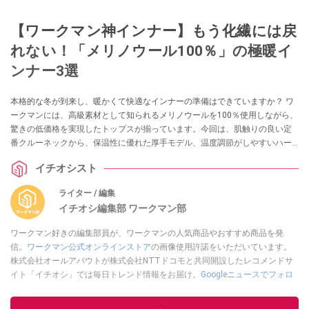
【ワークマン神インナー】もう化繊には戻
れない！「メリノウール100％」の極暖イ
ンナー3選
本格的な冬が到来し、暖かくて快適なインナーの準備はできていますか？ ワ
ークマンには、高級素材として知られるメリノウールを100％使用しながら、
驚きの低価格を実現したトップスが揃っています。今回は、肌触りの良い定
番クルーネックから、保温性に優れた厚手モデル、温度調節がしやすいハー
フジップまで、冬の毎日を支える優秀な3着をご紹介します。
イチオシスト
ライター / 編集
イチオシ編集部 ワークマン部
ワークマン好きの編集部員が、ワークマンの人気商品やおすすめ商品を発
信。
ワークマン公式オンラインストア
の画像使用許諾をいただいています。
株式会社オールアバウトが株式会社NTTドコモと共同開設したレコメンドサ
イト「イチオシ」では毎日トレンド情報をお届け。
Googleニュースでフォロ
ー
してください！