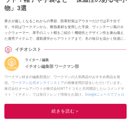
物」3選
寒さが厳しくなるこれからの季節、防寒対策はアウターだけでは不十分で
す。今回はワークマンから、断熱素材を使用した手袋、ヴィンテージ風のネ
ックウォーマー、厚手のニット帽をご紹介！機能性とデザイン性を兼ね備え
た優秀アイテムで、通勤通学からアウトドアまで、冬の毎日を温かく快適に
過ごしましょう。
イチオシスト
ライター / 編集
イチオシ編集部 ワークマン部
ワークマン好きの編集部員が、ワークマンの人気商品やおすすめ商品を発
信。
ワークマン公式オンラインストア
の画像使用許諾をいただいています。
株式会社オールアバウトが株式会社NTTドコモと共同開設したレコメンドサ
イト「イチオシ」では毎日トレンド情報をお届け。
Googleニュースでフォロ
ー
してください！
このイチオシストの他の記事を読む
続きを読む＞