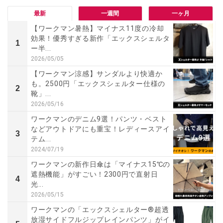
最新
一週間
一ヶ月
【ワークマン暑熱】マイナス11度の冷却
効果！優秀すぎる新作「エックスシェルタ
1
ー半...
2026/05/05
【ワークマン涼感】サンダルより快適か
も。2500円「エックスシェルター仕様の
2
靴」...
2026/05/16
ワークマンのデニム9選！パンツ・ベスト
などアウトドアにも重宝！レディースアイ
3
テム...
2024/07/19
ワークマンの新作日傘は「マイナス15℃の
遮熱機能」がすごい！2300円で直射日
4
光...
2026/05/15
ワークマンの「エックスシェルター®超透
放湿サイドフルジップレインパンツ」がイ