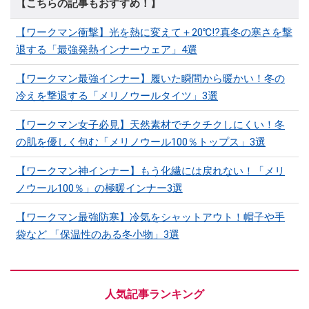
【こちらの記事もおすすめ！】
【ワークマン衝撃】光を熱に変えて＋20℃!?真冬の寒さを撃
退する「最強発熱インナーウェア」4選
【ワークマン最強インナー】履いた瞬間から暖かい！冬の
冷えを撃退する「メリノウールタイツ」3選
【ワークマン女子必見】天然素材でチクチクしにくい！冬
の肌を優しく包む「メリノウール100％トップス」3選
【ワークマン神インナー】もう化繊には戻れない！「メリ
ノウール100％」の極暖インナー3選
【ワークマン最強防寒】冷気をシャットアウト！帽子や手
袋など 「保温性のある冬小物」3選