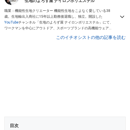
生地のよろず屋 ナイロンポリエステル
職業：機能性生地クリエーター 機能性生地をこよなく愛している38
歳。生地輸出入商社に15年以上勤務後退職し、独立。開設した
YouTube
チャンネル「生地のよろず屋 ナイロンポリエステル」にて、
ワークマンを中心にアウトドア、スポーツブランドの高機能ウェアを
配信している。Instagramでも情報発信している
このイチオシストの他の記事を読む
目次