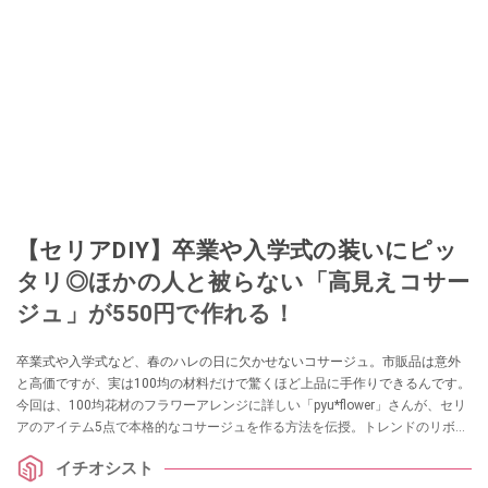
【セリアDIY】卒業や入学式の装いにピッ
タリ◎ほかの人と被らない「高見えコサー
ジュ」が550円で作れる！
卒業式や入学式など、春のハレの日に欠かせないコサージュ。市販品は意外
と高価ですが、実は100均の材料だけで驚くほど上品に手作りできるんです。
今回は、100均花材のフラワーアレンジに詳しい「pyu*flower」さんが、セリ
アのアイテム5点で本格的なコサージュを作る方法を伝授。トレンドのリボン
を取り入れた、初心者でも失敗しないオシャレなアクセサリーの作り方を詳
イチオシスト
しくご紹介します。