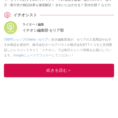
方・耐久性の検証結果も徹底解説！ きれいにはがせる？ 防水仕様？ などの気
になる情報も！ リメイクシートを試したいという方は、ぜひチェックしてみ
イチオシスト
てくださいね。
ライター / 編集
イチオシ編集部 セリア部
100円ショップのSeria（セリア）
好き編集部員が、セリアの人気商品やおす
すめ商品を発信中。株式会社オールアバウトが株式会社NTTドコモと共同開
設したレコメンドサイト「イチオシ」では毎日トレンド情報をお届けしてい
ます。
Googleニュースでフォロー
してください！
このイチオシストの他の記事を読む
続きを読む＞