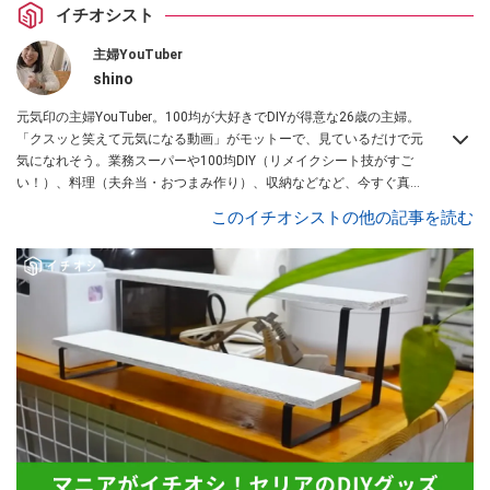
イチオシスト
主婦YouTuber
shino
元気印の主婦YouTuber。100均が大好きでDIYが得意な26歳の主婦。
「クスッと笑えて元気になる動画」がモットーで、見ているだけで元
気になれそう。業務スーパーや100均DIY（リメイクシート技がすご
い！）、料理（夫弁当・おつまみ作り）、収納などなど、今すぐ真似
したくなる主婦向けの動画を配信中！
このイチオシストの他の記事を読む