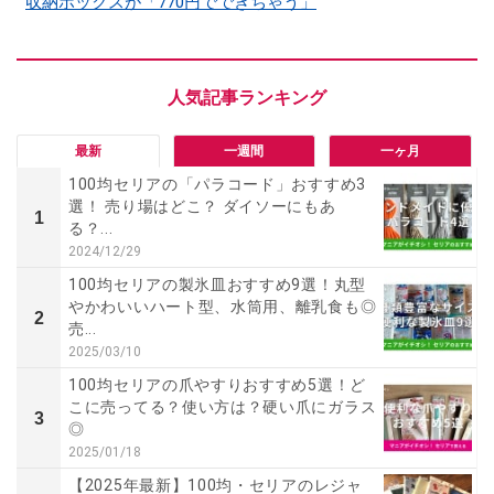
収納ボックスが「770円でできちゃう」
最新
一週間
一ヶ月
100均セリアの「パラコード」おすすめ3
選！ 売り場はどこ？ ダイソーにもあ
1
る？...
2024/12/29
100均セリアの製氷皿おすすめ9選！丸型
やかわいいハート型、水筒用、離乳食も◎
2
売...
2025/03/10
100均セリアの爪やすりおすすめ5選！ど
こに売ってる？使い方は？硬い爪にガラス
3
◎
2025/01/18
【2025年最新】100均・セリアのレジャ