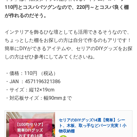
110円とコスパバツグンなので、220円～とコスパ良く棚
が作れるのだそう。
インテリアを飾るひな壇としても活用できるそうなので、
ちょっとした棚をお探しの方は自分で作るのもアリです！
簡単にDIYができるアイテムや、セリアのDIYグッズをお探
しの方はぜひ参考にしてみてくださいね。
・価格：110円 （税込）
・JAN ：4571196321386
・サイズ：縦12×19cm
・対応板サイズ：幅90mmまで
セリアのDIYグッズ14選【簡単】シー
ト、木板、取っ手などパーツ充実！小
物収納棚