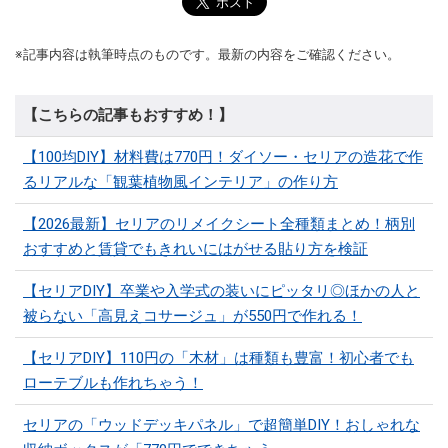
※記事内容は執筆時点のものです。最新の内容をご確認ください。
【こちらの記事もおすすめ！】
【100均DIY】材料費は770円！ダイソー・セリアの造花で作
るリアルな「観葉植物風インテリア」の作り方
【2026最新】セリアのリメイクシート全種類まとめ！柄別
おすすめと賃貸でもきれいにはがせる貼り方を検証
【セリアDIY】卒業や入学式の装いにピッタリ◎ほかの人と
被らない「高見えコサージュ」が550円で作れる！
【セリアDIY】110円の「木材」は種類も豊富！初心者でも
ローテブルも作れちゃう！
セリアの「ウッドデッキパネル」で超簡単DIY！おしゃれな