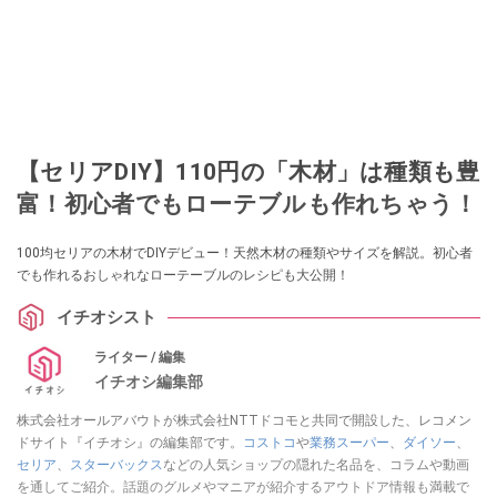
【セリアDIY】110円の「木材」は種類も豊
富！初心者でもローテブルも作れちゃう！
100均セリアの木材でDIYデビュー！天然木材の種類やサイズを解説。初心者
でも作れるおしゃれなローテーブルのレシピも大公開！
イチオシスト
ライター / 編集
イチオシ編集部
株式会社オールアバウトが株式会社NTTドコモと共同で開設した、レコメン
ドサイト『イチオシ』の編集部です。
コストコ
や
業務スーパー
、
ダイソー
、
セリア
、
スターバックス
などの人気ショップの隠れた名品を、コラムや動画
を通してご紹介。話題のグルメやマニアが紹介するアウトドア情報も満載で