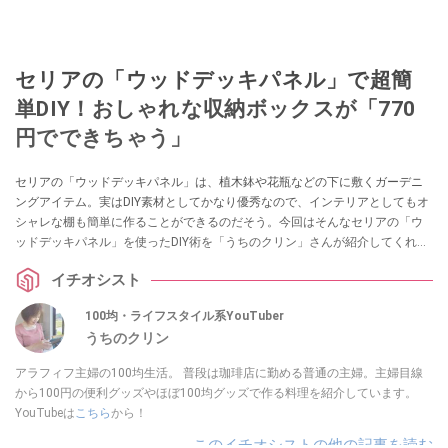
セリアの「ウッドデッキパネル」で超簡
単DIY！おしゃれな収納ボックスが「770
円でできちゃう」
セリアの「ウッドデッキパネル」は、植木鉢や花瓶などの下に敷くガーデニ
ングアイテム。実はDIY素材としてかなり優秀なので、インテリアとしてもオ
シャレな棚も簡単に作ることができるのだそう。今回はそんなセリアの「ウ
ッドデッキパネル」を使ったDIY術を「うちのクリン」さんが紹介してくれま
した。キャスターを取り付けることでさらに便利になるので、ぜひ参考にし
イチオシスト
てみてくださいね。
100均・ライフスタイル系YouTuber
うちのクリン
アラフィフ主婦の100均生活。 普段は珈琲店に勤める普通の主婦。主婦目線
から100円の便利グッズやほぼ100均グッズで作る料理を紹介しています。
YouTubeは
こちら
から！
このイチオシストの他の記事を読む