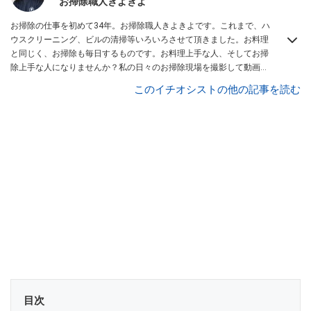
お掃除職人きよきよ
お掃除の仕事を初めて34年。お掃除職人きよきよです。これまで、ハ
ウスクリーニング、ビルの清掃等いろいろさせて頂きました。お料理
と同じく、お掃除も毎日するものです。お料理上手な人、そしてお掃
除上手な人になりませんか？私の日々のお掃除現場を撮影して動画に
アップしていきます。こんな現場もあったよ等、報告動画も作成して
このイチオシストの他の記事を読む
いきたいと思います。Twitterは
コチラ！
目次