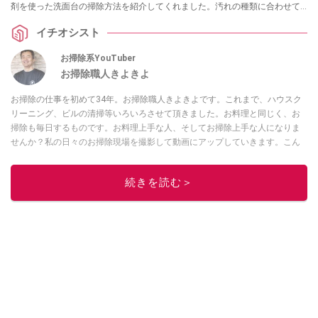
剤を使った洗面台の掃除方法を紹介してくれました。汚れの種類に合わせて
洗剤を使い分けることで、驚くほどピカピカに！プロの技は必見です。
イチオシスト
お掃除系YouTuber
お掃除職人きよきよ
お掃除の仕事を初めて34年。お掃除職人きよきよです。これまで、ハウスク
リーニング、ビルの清掃等いろいろさせて頂きました。お料理と同じく、お
掃除も毎日するものです。お料理上手な人、そしてお掃除上手な人になりま
せんか？私の日々のお掃除現場を撮影して動画にアップしていきます。こん
な現場もあったよ等、報告動画も作成していきたいと思います。Twitterは
コ
チラ！
続きを読む＞
このイチオシストの他の記事を読む