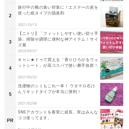
旅行中の靴の臭い対策に！エステーの炭を
使った紙タイプの脱臭剤
2
2021/10/13
【ニトリ】「フィットしやすい使い切り手
袋」掃除や調理に便利な神アイテム！サイ
3
ズ展...
2023/09/27
キャン★ドゥで買える「香りひろがるウェ
ットシート」が高コスパで使い勝手抜群！
4
2021/03/22
洗濯物のシミもこれ一本！ ウタマロ石け
んリキッドタイプが本当に便利！
5
2021/02/08
SNSアカウントを着実に成長。実はみんな
ココ使ってます。
PR