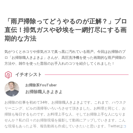
「雨戸掃除ってどうやるのが正解？」プロ
直伝！排気ガスや砂埃を一網打尽にする画
期的な方法
気がつくとホコリや排気ガスで真っ黒に汚れている雨戸。今回はお掃除のプ
ロ「お掃除職人きよきよ」さんが、高圧洗浄機を使った画期的な雨戸掃除の
方法や、雑巾を使った普段のお手入れのコツを紹介してくれました！
イチオシスト
お掃除系YouTuber
お掃除職人きよきよ
お掃除の仕事を初めて34年。お掃除職人きよきよです。これまで、ハウスク
リーニング、ビルの清掃等いろいろさせて頂きました。お料理と同じく、お
掃除も毎日するものです。お料理上手な人、そしてお掃除上手な人になりま
せんか？私の日々のお掃除現場を撮影して動画にアップしていきます。こん
な現場もあったよ等、報告動画も作成していきたいと思います。Twitterは
コ
チラ！