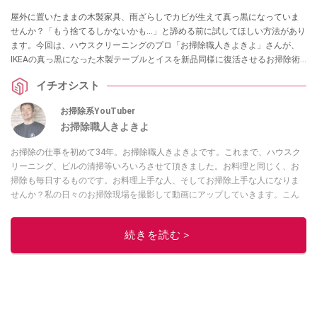
屋外に置いたままの木製家具、雨ざらしでカビが生えて真っ黒になっていま
せんか？「もう捨てるしかないかも…」と諦める前に試してほしい方法があり
ます。今回は、ハウスクリーニングのプロ「お掃除職人きよきよ」さんが、
IKEAの真っ黒になった木製テーブルとイスを新品同様に復活させるお掃除術
を紹介してくれました。普通のカビ取り剤はNGなど、プロならではの知識と
イチオシスト
驚きの復活劇は必見です。
お掃除系YouTuber
お掃除職人きよきよ
お掃除の仕事を初めて34年。お掃除職人きよきよです。これまで、ハウスク
リーニング、ビルの清掃等いろいろさせて頂きました。お料理と同じく、お
掃除も毎日するものです。お料理上手な人、そしてお掃除上手な人になりま
せんか？私の日々のお掃除現場を撮影して動画にアップしていきます。こん
な現場もあったよ等、報告動画も作成していきたいと思います。Twitterは
コ
チラ！
続きを読む＞
このイチオシストの他の記事を読む