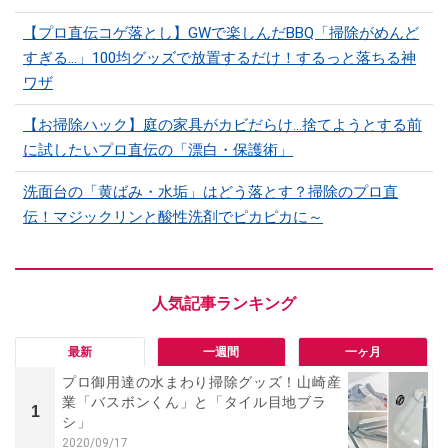
【プロ直伝コゲ落とし】GWで楽しんだBBQ「掃除がめんど
すぎる…」100均グッズで放置するだけ！するっと落ちる神
ワザ
【お掃除ハック】庭の家具がカビだらけ…捨てようとする前
に試したいプロ直伝の「漂白・保護術」
洗面台の「黄ばみ・水垢」はどう落とす？掃除のプロ直
伝！マジックリンと酸性洗剤でピカピカに～
最新
一週間
一ヶ月
プロ御用達の水まわり掃除グッズ！山崎産
業「バスボンくん」と「タイル目地ブラ
1
シ」
2020/09/17