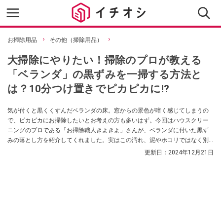
お掃除用品
その他（掃除用品）
大掃除にやりたい！掃除のプロが教える
「ベランダ」の黒ずみを一掃する方法と
は？10分つけ置きでピカピカに!?
気が付くと黒くくすんだベランダの床。窓からの景色が暗く感じてしまうの
で、ピカピカにお掃除したいとお考えの方も多いはず。今回はハウスクリー
ニングのプロである「お掃除職人きよきよ」さんが、ベランダに付いた黒ず
みの落とし方を紹介してくれました。実はこの汚れ、泥やホコリではなく別
の汚れである可能性があるのだとか！ ベランダを徹底的にきれいにできる方
更新日：
2024年12月21日
法を探している方はぜひ参考にしてみてくださいね。