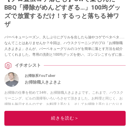
BBQ「掃除がめんどすぎる…」100均グッ
ズで放置するだけ！するっと落ちる神ワ
ザ
バーベキューシーズン、久しぶりにグリルを出したら油やコゲでベタベタ……
なんてことはありませんか？今回は、ハウスクリーニングのプロ「お掃除職
人きよきよ」さんが、バーベキューグリルのコゲを簡単に落とす方法を紹介
してくれました。専用の洗剤と100均グッズを使い、ゴシゴシこすらずに放置
するだけでガンコなコゲをスルッと落とすプロの技です。グリルの汚れにお
イチオシスト
悩みの方は必見です！
お掃除系YouTuber
お掃除職人きよきよ
お掃除の仕事を初めて34年。お掃除職人きよきよです。これまで、ハウスク
リーニング、ビルの清掃等いろいろさせて頂きました。お料理と同じく、お
掃除も毎日するものです。お料理上手な人、そしてお掃除上手な人になりま
せんか？私の日々のお掃除現場を撮影して動画にアップしていきます。こん
な現場もあったよ等、報告動画も作成していきたいと思います。Twitterは
コ
続きを読む＞
チラ！