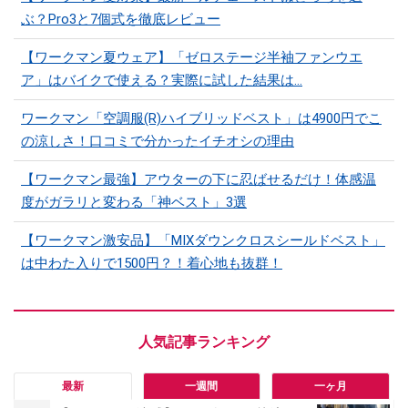
ぶ？Pro3と7個式を徹底レビュー
【ワークマン夏ウェア】「ゼロステージ半袖ファンウエ
ア」はバイクで使える？実際に試した結果は…
ワークマン「空調服(R)ハイブリッドベスト」は4900円でこ
の涼しさ！口コミで分かったイチオシの理由
【ワークマン最強】アウターの下に忍ばせるだけ！体感温
度がガラリと変わる「神ベスト」3選
【ワークマン激安品】「MIXダウンクロスシールドベスト」
は中わた入りで1500円？！着心地も抜群！
最新
一週間
一ヶ月