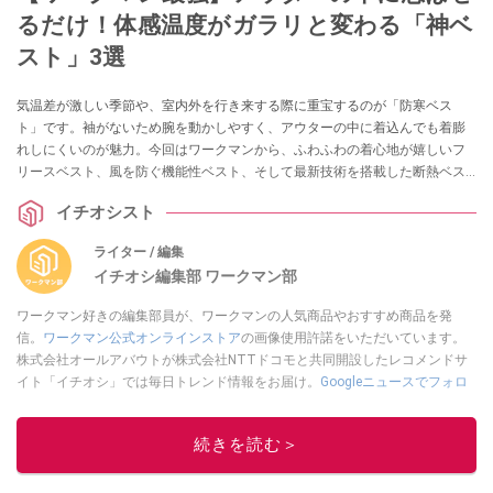
るだけ！体感温度がガラリと変わる「神ベ
スト」3選
気温差が激しい季節や、室内外を行き来する際に重宝するのが「防寒ベス
ト」です。袖がないため腕を動かしやすく、アウターの中に着込んでも着膨
れしにくいのが魅力。今回はワークマンから、ふわふわの着心地が嬉しいフ
リースベスト、風を防ぐ機能性ベスト、そして最新技術を搭載した断熱ベス
トの3点をご紹介します。
イチオシスト
ライター / 編集
イチオシ編集部 ワークマン部
ワークマン好きの編集部員が、ワークマンの人気商品やおすすめ商品を発
信。
ワークマン公式オンラインストア
の画像使用許諾をいただいています。
株式会社オールアバウトが株式会社NTTドコモと共同開設したレコメンドサ
イト「イチオシ」では毎日トレンド情報をお届け。
Googleニュースでフォロ
ー
してください！
このイチオシストの他の記事を読む
続きを読む＞