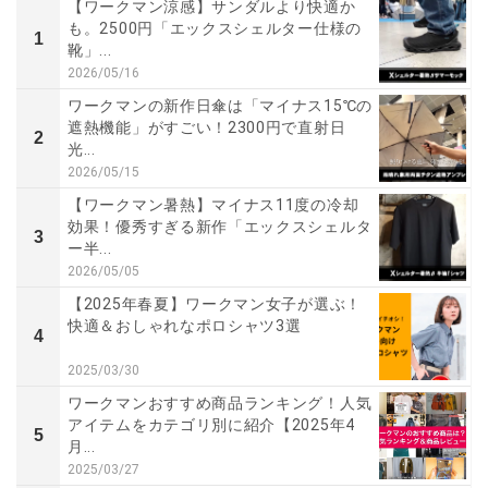
【ワークマン涼感】サンダルより快適か
も。2500円「エックスシェルター仕様の
1
靴」...
2026/05/16
ワークマンの新作日傘は「マイナス15℃の
遮熱機能」がすごい！2300円で直射日
2
光...
2026/05/15
【ワークマン暑熱】マイナス11度の冷却
効果！優秀すぎる新作「エックスシェルタ
3
ー半...
2026/05/05
【2025年春夏】ワークマン女子が選ぶ！
快適＆おしゃれなポロシャツ3選
4
2025/03/30
ワークマンおすすめ商品ランキング！人気
アイテムをカテゴリ別に紹介【2025年4
5
月...
2025/03/27