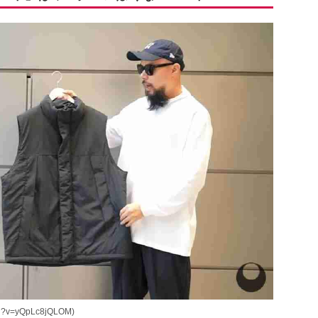
h?v=yQpLc8jQLOM)