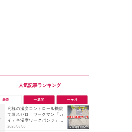
最新
一週間
一ヶ月
究極の湿度コントロール機能
【今夏最強】
で蒸れゼロ！ワークマン「カ
万使ったレ
1
1
イテキ湿度ワークパンツ」29
プクラス」と
00円は秋まで快適に履ける
の冷感スラ
2026/08/06
2026/08/01