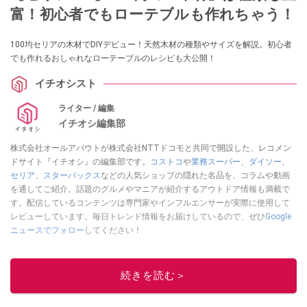
富！初心者でもローテブルも作れちゃう！
100均セリアの木材でDIYデビュー！天然木材の種類やサイズを解説。初心者
でも作れるおしゃれなローテーブルのレシピも大公開！
イチオシスト
ライター / 編集
イチオシ編集部
株式会社オールアバウトが株式会社NTTドコモと共同で開設した、レコメン
ドサイト『イチオシ』の編集部です。
コストコ
や
業務スーパー
、
ダイソー
、
セリア
、
スターバックス
などの人気ショップの隠れた名品を、コラムや動画
を通してご紹介。話題のグルメやマニアが紹介するアウトドア情報も満載で
す。配信しているコンテンツは専門家やインフルエンサーが実際に使用して
レビューしています。毎日トレンド情報をお届けしているので、ぜひ
Google
ニュースでフォロー
してください！
このイチオシストの他の記事を読む
続きを読む＞