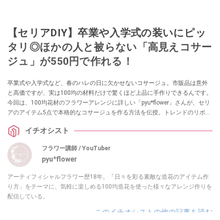
【セリアDIY】卒業や入学式の装いにピッ
タリ◎ほかの人と被らない「高見えコサー
ジュ」が550円で作れる！
卒業式や入学式など、春のハレの日に欠かせないコサージュ。市販品は意外
と高価ですが、実は100均の材料だけで驚くほど上品に手作りできるんです。
今回は、100均花材のフラワーアレンジに詳しい「pyu*flower」さんが、セリ
アのアイテム5点で本格的なコサージュを作る方法を伝授。トレンドのリボン
を取り入れた、初心者でも失敗しないオシャレなアクセサリーの作り方を詳
イチオシスト
しくご紹介します。
フラワー講師 / YouTuber
pyu*flower
アーティフィシャルフラワー歴18年。「日々を彩る素敵な造花のアイテム作
り方」をテーマに、気軽に楽しめる100均造花を使った様々なアレンジ作りを
配信している。
このイチオシストの他の記事を読む