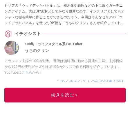
セリアの「ウッドデッキパネル」は、植木鉢や花瓶などの下に敷くガーデニ
ングアイテム。実はDIY素材としてかなり優秀なので、インテリアとしてもオ
シャレな棚も簡単に作ることができるのだそう。今回はそんなセリアの「ウ
ッドデッキパネル」を使ったDIY術を「うちのクリン」さんが紹介してくれま
した。キャスターを取り付けることでさらに便利になるので、ぜひ参考にし
イチオシスト
てみてくださいね。
100均・ライフスタイル系YouTuber
うちのクリン
アラフィフ主婦の100均生活。 普段は珈琲店に勤める普通の主婦。主婦目線
から100円の便利グッズやほぼ100均グッズで作る料理を紹介しています。
YouTubeは
こちら
から！
このイチオシストの他の記事を読む
続きを読む＞