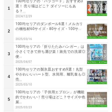
100均セリアの「パラコード」おすすめ3
選！ 売り場はどこ？ ダイソーにもあ
1
る？...
2024/12/29
100均セリアのダンボール6選！メルカリ
の梱包材60サイズ・80サイズ・100サ...
2
2025/03/16
100均セリアの「折りたたみハンガー」は
小さくできて持ち運び楽！旅先での洗濯◎
3
便...
2025/04/07
100均セリアの製氷皿おすすめ9選！丸型
やかわいいハート型、水筒用、離乳食も◎
4
売...
2025/03/10
100均セリアの「子供用エプロン」が機能
的でかわいい！売り場はどこ？サイズや色
5
展...
2025/03/23