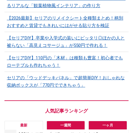
るリアルな「観葉植物風インテリア」の作り方
【2026最新】セリアのリメイクシート全種類まとめ！柄別
おすすめと賃貸でもきれいにはがせる貼り方を検証
【セリアDIY】卒業や入学式の装いにピッタリ◎ほかの人と
被らない「高見えコサージュ」が550円で作れる！
【セリアDIY】110円の「木材」は種類も豊富！初心者でも
ローテブルも作れちゃう！
セリアの「ウッドデッキパネル」で超簡単DIY！おしゃれな
収納ボックスが「770円でできちゃう」
最新
一週間
一ヶ月