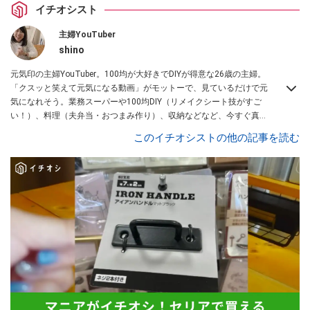
イチオシスト
主婦YouTuber
shino
元気印の主婦YouTuber。100均が大好きでDIYが得意な26歳の主婦。
「クスッと笑えて元気になる動画」がモットーで、見ているだけで元
気になれそう。業務スーパーや100均DIY（リメイクシート技がすご
い！）、料理（夫弁当・おつまみ作り）、収納などなど、今すぐ真似
したくなる主婦向けの動画を配信中！
このイチオシストの他の記事を読む