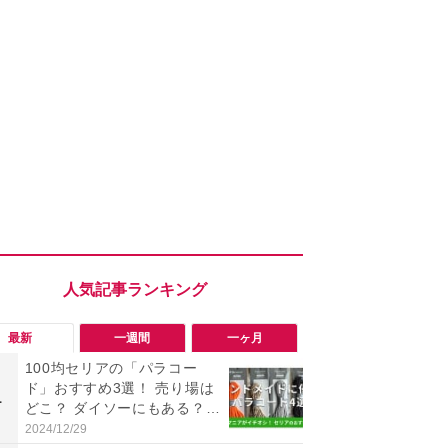
最新
一週間
一ヶ月
100均セリアの「パラコー
「勝手にデ
ド」おすすめ3選！ 売り場は
る!?」Win
1
1
どこ？ ダイソーにもある？
オフにして最
色・長さ・太さも種類豊富
身を守る技
2024/12/29
2026/08/05