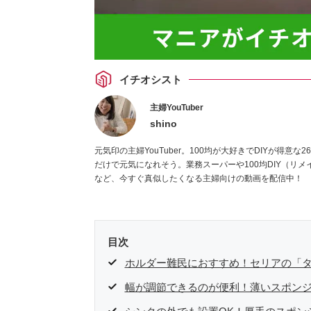
イチオシスト
主婦YouTuber
shino
元気印の主婦YouTuber。100均が大好きでDIYが得
だけで元気になれそう。業務スーパーや100均DIY（リ
など、今すぐ真似したくなる主婦向けの動画を配信中！
目次
ホルダー難民におすすめ！セリアの「
幅が調節できるのが便利！薄いスポン