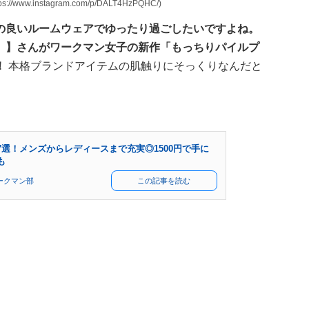
instagram.com/p/DALT4HzPQHC/)
の良いルームウェアでゆったり過ごしたいですよね。
。】さんがワークマン女子の新作「もっちりパイルプ
！
本格ブランドアイテムの肌触りにそっくりなんだと
選！メンズからレディースまで充実◎1500円で手に
も
ークマン部
この記事を読む