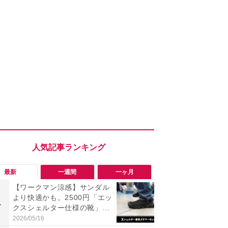
最新
一週間
一ヶ月
【ワークマン涼感】サンダル
ワークマン
より快適かも。2500円「エッ
ナー半袖ク
1
1
クスシェルター仕様の靴」が
チオシ！最
今夏の正解！
感＆気化冷
2026/05/16
2026/07/31