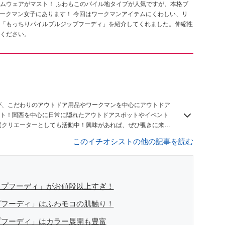
ムウェアがマスト！ ふわもこのパイル地タイプが人気ですが、本格ブ
ワークマン女子にあります！ 今回はワークマンアイテムにくわしい、リ
「もっちりパイルプルジップフーディ」を紹介してくれました。伸縮性
ください。
】
が、こだわりのアウトドア用品やワークマンを中心にアウトドア
ト！関西を中心に日常に隠れたアウトドアスポットやイベント
n8厳選クリエーターとしても活動中！興味があれば、ぜひ覗きに来て
このイチオシストの他の記事を読む
ップフーディ」がお値段以上すぎ！
プフーディ」はふわモコの肌触り！
プフーディ」はカラー展開も豊富