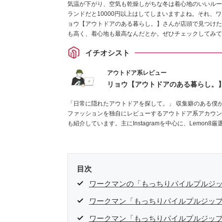
気温が下がり、空気も乾燥しがちな冬は着心地のいいルー
ランドだと10000円以上はしてしまいますよね。それ、
ョウ【アウトドアのある暮らし。】さんが店頭で見つけた
も高く、着心地も最高なんだとか。ぜひチェックしてみて
イチオシスト
アウトドア系レビュー
リョウ【アウトドアのある暮らし。
「日常に隠れたアウトドアを探して。」 収集癖のある僕
ファッションを独自にレビューするアウトドア系アカウン
も紹介しています。主にInstagramを中心に、Lemo
ください！お待ちしています！
Instagramはこちらから！
目次
ワークマンの「もっちりパイルプルジ
ワークマン「もっちりパイルプルジッ
ワークマン「もっちりパイルプルジッ