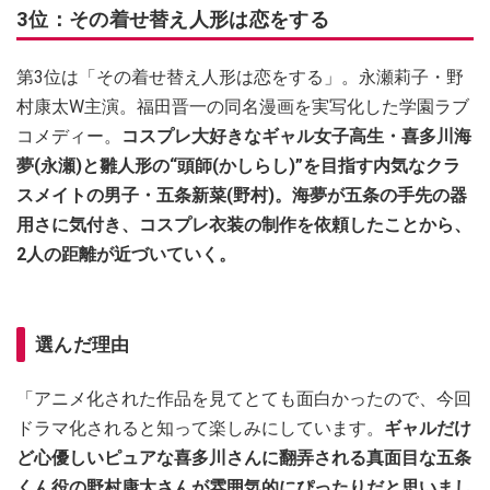
3位：その着せ替え人形は恋をする
第3位は「その着せ替え人形は恋をする」。永瀬莉子・野
村康太W主演。福田晋一の同名漫画を実写化した学園ラブ
コメディー。
コスプレ大好きなギャル女子高生・喜多川海
夢(永瀬)と雛人形の“頭師(かしらし)”を目指す内気なクラ
スメイトの男子・五条新菜(野村)。海夢が五条の手先の器
用さに気付き、コスプレ衣装の制作を依頼したことから、
2人の距離が近づいていく。
選んだ理由
「アニメ化された作品を見てとても面白かったので、今回
ドラマ化されると知って楽しみにしています。
ギャルだけ
ど心優しいピュアな喜多川さんに翻弄される真面目な五条
くん役の野村康太さんが雰囲気的にぴったりだと思いまし