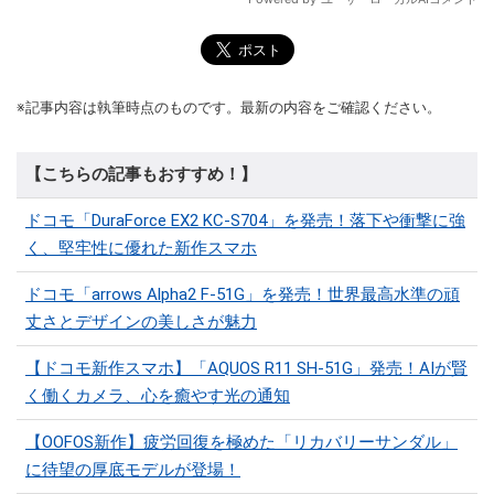
※記事内容は執筆時点のものです。最新の内容をご確認ください。
【こちらの記事もおすすめ！】
ドコモ「DuraForce EX2 KC-S704」を発売！落下や衝撃に強
く、堅牢性に優れた新作スマホ
ドコモ「arrows Alpha2 F-51G」を発売！世界最高水準の頑
丈さとデザインの美しさが魅力
【ドコモ新作スマホ】「AQUOS R11 SH-51G」発売！AIが賢
く働くカメラ、心を癒やす光の通知
【OOFOS新作】疲労回復を極めた「リカバリーサンダル」
に待望の厚底モデルが登場！