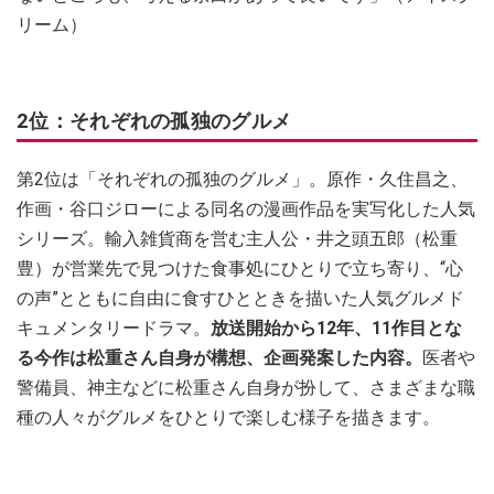
リーム）
2位：それぞれの孤独のグルメ
第2位は「それぞれの孤独のグルメ」。原作・久住昌之、
作画・谷口ジローによる同名の漫画作品を実写化した人気
シリーズ。輸入雑貨商を営む主人公・井之頭五郎（松重
豊）が営業先で見つけた食事処にひとりで立ち寄り、“心
の声”とともに自由に食すひとときを描いた人気グルメド
キュメンタリードラマ。
放送開始から12年、11作目とな
る今作は松重さん自身が構想、企画発案した内容。
医者や
警備員、神主などに松重さん自身が扮して、さまざまな職
種の人々がグルメをひとりで楽しむ様子を描きます。