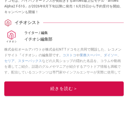
ドコモは、ハイパフォーマンスが長続きするarrows最上位モデル「arrows
Alpha2 F-51G」が2026年8月下旬以降に発売！6月25日から予約受付を開始、
キャンペーンも開催！
イチオシスト
ライター / 編集
イチオシ編集部
株式会社オールアバウトが株式会社NTTドコモと共同で開設した、レコメン
ドサイト『イチオシ』の編集部です。
コストコ
や
業務スーパー
、
ダイソー
、
セリア
、
スターバックス
などの人気ショップの隠れた名品を、コラムや動画
を通してご紹介。話題のグルメやマニアが紹介するアウトドア情報も満載で
す。配信しているコンテンツは専門家やインフルエンサーが実際に使用して
レビューしています。毎日トレンド情報をお届けしているので、ぜひ
Google
ニュースでフォロー
してください！
続きを読む＞
このイチオシストの他の記事を読む