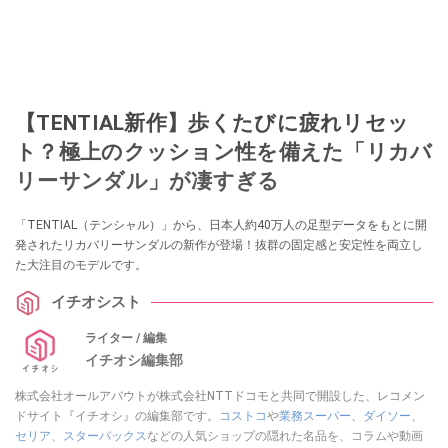
【TENTIAL新作】歩くたびに疲れリセッ
ト？極上のクッション性を備えた「リカバ
リーサンダル」が凄すぎる
「TENTIAL（テンシャル）」から、日本人約40万人の足型データをもとに開
発されたリカバリーサンダルの新作が登場！抜群の固定感と安定性を両立し
た大注目のモデルです。
イチオシスト
ライター / 編集
イチオシ編集部
株式会社オールアバウトが株式会社NTTドコモと共同で開設した、レコメン
ドサイト『イチオシ』の編集部です。
コストコ
や
業務スーパー
、
ダイソー
、
セリア
、
スターバックス
などの人気ショップの隠れた名品を、コラムや動画