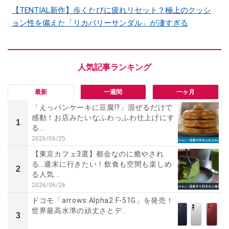
【TENTIAL新作】歩くたびに疲れリセット？極上のクッシ
ョン性を備えた「リカバリーサンダル」が凄すぎる
最新
一週間
一ヶ月
「えっパンケーキに豆腐!?」混ぜるだけで
感動！お店みたいなふわっふわ仕上げにす
1
る...
2026/06/25
【東京カフェ3選】都会なのに癒やされ
る…週末に行きたい！飲食も空間も楽しめ
2
る人気...
2026/06/26
ドコモ「arrows Alpha2 F-51G」を発売！
世界最高水準の頑丈さとデ...
3