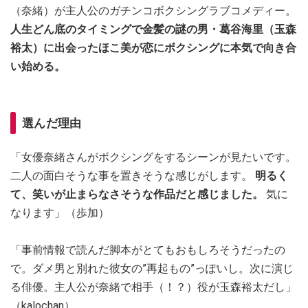
（奈緒）が主人公のガチンコボクシングラブコメディー。
人生どん底のタイミングで金髪の謎の男・葛谷海里（玉森
裕太）に出会ったほこ美が恋にボクシングに本気で向き合
い始める。
選んだ理由
「女優奈緒さんがボクシングをするシーンが見たいです。
二人の面白そうな事を置きそうな感じがします。
明るく
て、笑いが止まらなさそうな作品だと感じました。
気に
なります」（歩加）
「事前情報で読んだ脚本がとてもおもしろそうだったの
で。ダメ男と別れた彼女の”再起もの”っぽいし。次に演じ
る俳優。主人公が奈緒で相手（！？）役が玉森裕太だし」
（kalochan）