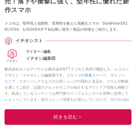
売！落下や衝撃に強く、堅牢性に優れた新
作スマホ
ドコモは、堅牢性と信頼性、実用性を鍛えた高耐久スマホ「DuraForce EX2
KC-S704」を2026年9月下旬以降に発売！商品の特徴をご紹介します。
イチオシスト
ライター / 編集
イチオシ編集部
株式会社オールアバウトが株式会社NTTドコモと共同で開設した、レコメン
ドサイト『イチオシ』の編集部です。
コストコ
や
業務スーパー
、
ダイソー
、
セリア
、
スターバックス
などの人気ショップの隠れた名品を、コラムや動画
を通してご紹介。話題のグルメやマニアが紹介するアウトドア情報も満載で
す。配信しているコンテンツは専門家やインフルエンサーが実際に使用して
レビューしています。毎日トレンド情報をお届けしているので、ぜひ
Google
ニュースでフォロー
してください！
このイチオシストの他の記事を読む
続きを読む＞