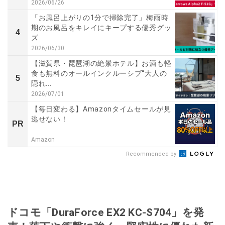
2026/06/26
「お風呂上がりの1分で掃除完了」梅雨時
期のお風呂をキレイにキープする優秀グッ
4
ズ
2026/06/30
【滋賀県・琵琶湖の絶景ホテル】お酒も軽
食も無料のオールインクルーシブ“大人の
5
隠れ...
2026/07/01
【毎日変わる】Amazonタイムセールが見
逃せない！
PR
Amazon
Recommended by
ドコモ「DuraForce EX2 KC-S704」を発