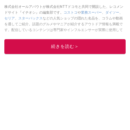
株式会社オールアバウトが株式会社NTTドコモと共同で開設した、レコメン
ドサイト『イチオシ』の編集部です。
コストコ
や
業務スーパー
、
ダイソー
、
セリア
、
スターバックス
などの人気ショップの隠れた名品を、コラムや動画
を通してご紹介。話題のグルメやマニアが紹介するアウトドア情報も満載で
す。配信しているコンテンツは専門家やインフルエンサーが実際に使用して
レビューしています。毎日トレンド情報をお届けしているので、ぜひ
Google
ニュースでフォロー
してください！
続きを読む＞
このイチオシストの他の記事を読む