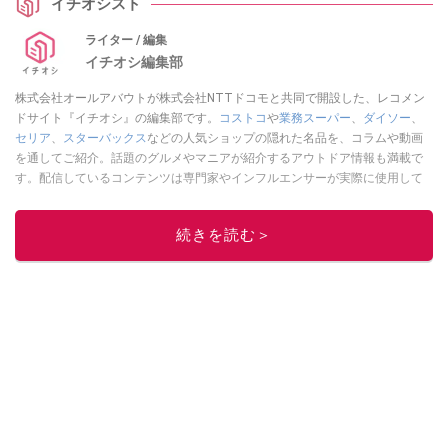
イチオシスト
ライター / 編集
イチオシ編集部
株式会社オールアバウトが株式会社NTTドコモと共同で開設した、レコメン
ドサイト『イチオシ』の編集部です。
コストコ
や
業務スーパー
、
ダイソー
、
セリア
、
スターバックス
などの人気ショップの隠れた名品を、コラムや動画
を通してご紹介。話題のグルメやマニアが紹介するアウトドア情報も満載で
す。配信しているコンテンツは専門家やインフルエンサーが実際に使用して
レビューしています。毎日トレンド情報をお届けしているので、ぜひ
Google
ニュースでフォロー
してください！
続きを読む＞
このイチオシストの他の記事を読む