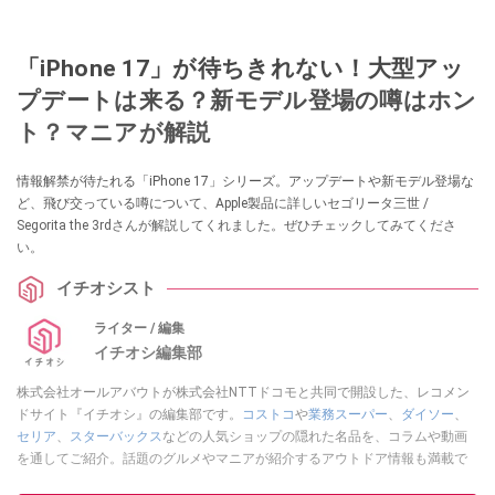
「iPhone 17」が待ちきれない！大型アッ
プデートは来る？新モデル登場の噂はホン
ト？マニアが解説
情報解禁が待たれる「iPhone 17」シリーズ。アップデートや新モデル登場な
ど、飛び交っている噂について、Apple製品に詳しいセゴリータ三世 /
Segorita the 3rdさんが解説してくれました。ぜひチェックしてみてくださ
い。
イチオシスト
ライター / 編集
イチオシ編集部
株式会社オールアバウトが株式会社NTTドコモと共同で開設した、レコメン
ドサイト『イチオシ』の編集部です。
コストコ
や
業務スーパー
、
ダイソー
、
セリア
、
スターバックス
などの人気ショップの隠れた名品を、コラムや動画
を通してご紹介。話題のグルメやマニアが紹介するアウトドア情報も満載で
す。配信しているコンテンツは専門家やインフルエンサーが実際に使用して