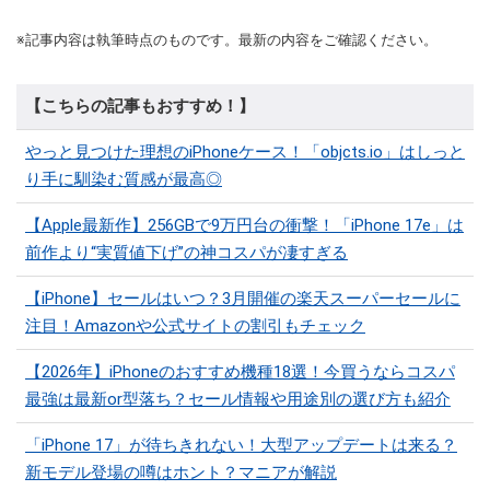
※記事内容は執筆時点のものです。最新の内容をご確認ください。
【こちらの記事もおすすめ！】
やっと見つけた理想のiPhoneケース！「objcts.io」はしっと
り手に馴染む質感が最高◎
【Apple最新作】256GBで9万円台の衝撃！「iPhone 17e」は
前作より“実質値下げ”の神コスパが凄すぎる
【iPhone】セールはいつ？3月開催の楽天スーパーセールに
注目！Amazonや公式サイトの割引もチェック
【2026年】iPhoneのおすすめ機種18選！今買うならコスパ
最強は最新or型落ち？セール情報や用途別の選び方も紹介
「iPhone 17」が待ちきれない！大型アップデートは来る？
新モデル登場の噂はホント？マニアが解説