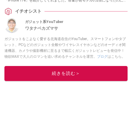
「iPhone 17e」を紹介してくれました。容量が前モデルの2倍になったのに価
格は据え置きという、コスパ最強のアイテムです。スマホの買い替えを検討
イチオシスト
中の方は必見です！
ガジェット系YouTuber
ワタナベカズマサ
ガジェットをこよなく愛する北海道在住のYouTuber。スマートフォンやタブ
レット、PCなどのガジェット全般やワイヤレスイヤホンなどのオーディオ関
連機器、カメラや撮影機材に至るまで幅広くガジェットレビューを発信中！
物欲MAXで大人のロマンを追い求めるチャンネルを運営。
ブログ
はこちら。
このイチオシストの他の記事を読む
続きを読む＞