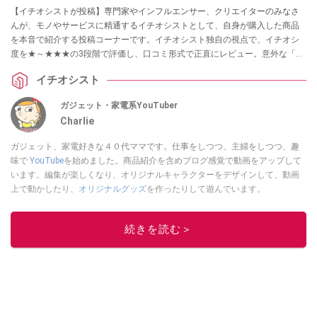
【イチオシストが投稿】専門家やインフルエンサー、クリエイターのみなさ
んが、モノやサービスに精通するイチオシストとして、自身が購入した商品
を本音で紹介する投稿コーナーです。イチオシスト独自の視点で、イチオシ
度を★～★★★の3段階で評価し、口コミ形式で正直にレビュー。意外な「買
ってよかった！」に出会えるかも？ 買い物の参考にしてくださいね！
イチオシスト
ガジェット・家電系YouTuber
Charlie
ガジェット、家電好きな４０代ママです。仕事をしつつ、主婦をしつつ、趣
味で
YouTube
を始めました。商品紹介を含めブログ感覚で動画をアップして
います。編集が楽しくなり、オリジナルキャラクターをデザインして、動画
上で動かしたり、
オリジナルグッズ
を作ったりして遊んでいます。
このイチオシストの他の記事を読む
続きを読む＞