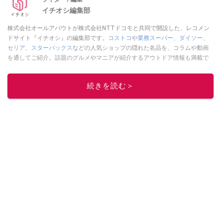
イチオシ編集部
株式会社オールアバウトが株式会社NTTドコモと共同で開設した、レコメン
ドサイト『イチオシ』の編集部です。
コストコ
や
業務スーパー
、
ダイソー
、
セリア
、
スターバックス
などの人気ショップの隠れた名品を、コラムや動画
を通してご紹介。話題のグルメやマニアが紹介するアウトドア情報も満載で
す。配信しているコンテンツは専門家やインフルエンサーが実際に使用して
レビューしています。毎日トレンド情報をお届けしているので、ぜひ
Google
続きを読む＞
ニュースでフォロー
してください！
このイチオシストの他の記事を読む