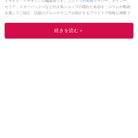
ドサイト『イチオシ』の編集部です。
コストコ
や
業務スーパー
、
ダイソー
、
セリア
、
スターバックス
などの人気ショップの隠れた名品を、コラムや動画
を通してご紹介。話題のグルメやマニアが紹介するアウトドア情報も満載で
す。配信しているコンテンツは専門家やインフルエンサーが実際に使用して
レビューしています。毎日トレンド情報をお届けしているので、ぜひ
Google
続きを読む＞
ニュースでフォロー
してください！
このイチオシストの他の記事を読む