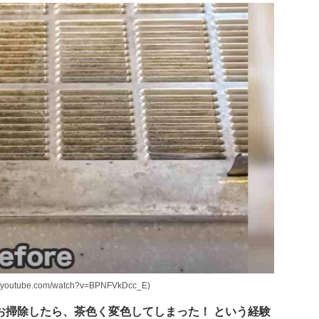
ube.com/watch?v=BPNFVkDcc_E)
お掃除したら、茶色く変色してしまった！ という経験