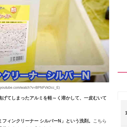
ube.com/watch?v=BPNFVkDcc_E)
焦げてしまったアルミを軽～く溶かして、一皮むいて
フィンクリーナー シルバーN」という洗剤。
こちら