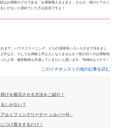
回はお掃除のプロである「お掃除職人きよきよ」さんが、焼けたアルミ
るしかないと諦めていた方は必見ですよ！
これまで、ハウスクリーニング、ビルの清掃等いろいろさせて頂きまし
上手な人、そしてお掃除上手な人になりませんか？私の日々のお掃除現
よ等、報告動画も作成していきたいと思います。Twitterは
コチラ！
このイチオシストの他の記事を読む
ミ焼けを復活させる方法をご紹介！
えるしかない？
アルミフィンクリーナー シルバーN」
」につけ置きするだけ！