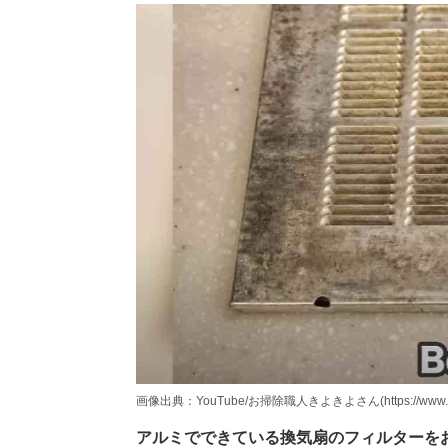
画像出典：YouTube/お掃除職人きよきよさん(https://www.yout
アルミでできている換気扇のフィルターを