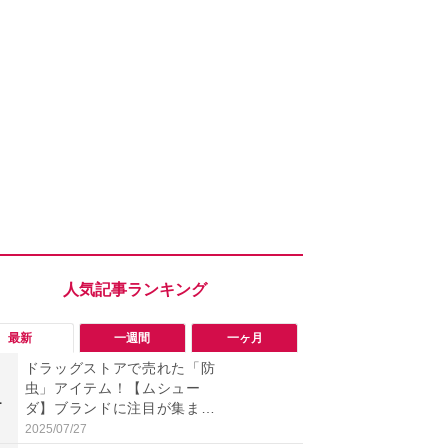
最新
一週間
一ヶ月
ドラッグストアで売れた「防
「エアコン
虫」アイテム！【ムシュー
までやれば
1
1
ダ】ブランドに注目が集ま
伝】“絶対N
る！
とお家でで
2025/07/27
2026/08/05