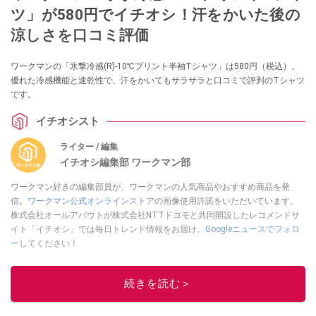
ツ」が580円でイチオシ！汗をかいた後の
涼しさを口コミ評価
ワークマンの「氷撃冷感(R)-10℃プリント半袖Tシャツ」は580円（税込）。
優れた冷感機能と速乾性で、汗をかいてもサラサラと口コミで評判のTシャツ
です。
イチオシスト
ライター / 編集
イチオシ編集部 ワークマン部
ワークマン好きの編集部員が、ワークマンの人気商品やおすすめ商品を発
信。
ワークマン公式オンラインストア
の画像使用許諾をいただいています。
株式会社オールアバウトが株式会社NTTドコモと共同開設したレコメンドサ
イト「イチオシ」では毎日トレンド情報をお届け。
Googleニュースでフォロ
ー
してください！
このイチオシストの他の記事を読む
続きを読む＞