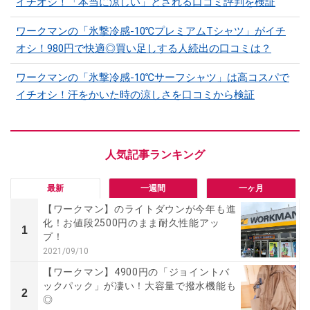
イチオシ！「本当に涼しい」とされる口コミ評判を検証
ワークマンの「氷撃冷感-10℃プレミアムTシャツ」がイチ
オシ！980円で快適◎買い足しする人続出の口コミは？
ワークマンの「氷撃冷感-10℃サーフシャツ」は高コスパで
イチオシ！汗をかいた時の涼しさを口コミから検証
最新
一週間
一ヶ月
【ワークマン】のライトダウンが今年も進
化！お値段2500円のまま耐久性能アッ
1
プ！
2021/09/10
【ワークマン】4900円の「ジョイントバ
ックパック」が凄い！大容量で撥水機能も
2
◎