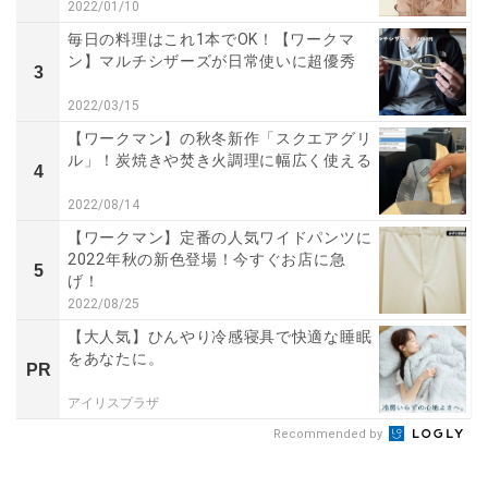
2022/01/10
毎日の料理はこれ1本でOK！【ワークマ
ン】マルチシザーズが日常使いに超優秀
3
2022/03/15
【ワークマン】の秋冬新作「スクエアグリ
ル」！炭焼きや焚き火調理に幅広く使える
4
2022/08/14
【ワークマン】定番の人気ワイドパンツに
2022年秋の新色登場！今すぐお店に急
5
げ！
2022/08/25
【大人気】ひんやり冷感寝具で快適な睡眠
をあなたに。
PR
アイリスプラザ
Recommended by