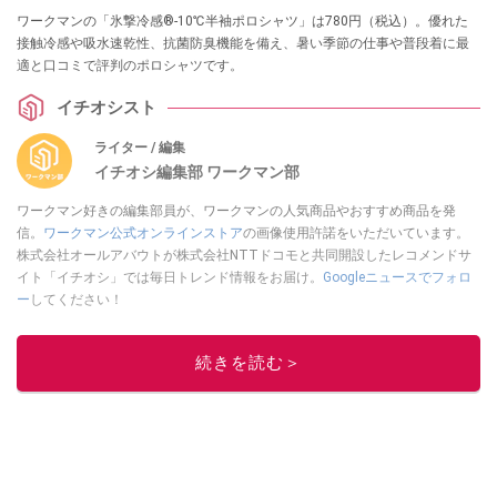
ワークマンの「氷撃冷感®-10℃半袖ポロシャツ」は780円（税込）。優れた
接触冷感や吸水速乾性、抗菌防臭機能を備え、暑い季節の仕事や普段着に最
適と口コミで評判のポロシャツです。
イチオシスト
ライター / 編集
イチオシ編集部 ワークマン部
ワークマン好きの編集部員が、ワークマンの人気商品やおすすめ商品を発
信。
ワークマン公式オンラインストア
の画像使用許諾をいただいています。
株式会社オールアバウトが株式会社NTTドコモと共同開設したレコメンドサ
イト「イチオシ」では毎日トレンド情報をお届け。
Googleニュースでフォロ
ー
してください！
このイチオシストの他の記事を読む
続きを読む＞