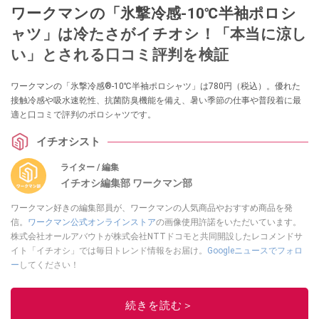
ワークマンの「氷撃冷感-10℃半袖ポロシ
ャツ」は冷たさがイチオシ！「本当に涼し
い」とされる口コミ評判を検証
ワークマンの「氷撃冷感®-10℃半袖ポロシャツ」は780円（税込）。優れた
接触冷感や吸水速乾性、抗菌防臭機能を備え、暑い季節の仕事や普段着に最
適と口コミで評判のポロシャツです。
イチオシスト
ライター / 編集
イチオシ編集部 ワークマン部
ワークマン好きの編集部員が、ワークマンの人気商品やおすすめ商品を発
信。
ワークマン公式オンラインストア
の画像使用許諾をいただいています。
株式会社オールアバウトが株式会社NTTドコモと共同開設したレコメンドサ
イト「イチオシ」では毎日トレンド情報をお届け。
Googleニュースでフォロ
ー
してください！
このイチオシストの他の記事を読む
続きを読む＞