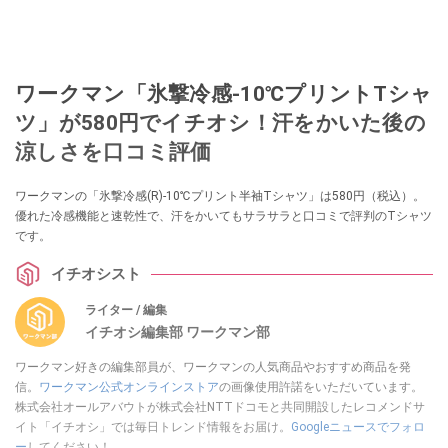
ワークマン「氷撃冷感-10℃プリントTシャ
ツ」が580円でイチオシ！汗をかいた後の
涼しさを口コミ評価
ワークマンの「氷撃冷感(R)-10℃プリント半袖Tシャツ」は580円（税込）。
優れた冷感機能と速乾性で、汗をかいてもサラサラと口コミで評判のTシャツ
です。
イチオシスト
ライター / 編集
イチオシ編集部 ワークマン部
ワークマン好きの編集部員が、ワークマンの人気商品やおすすめ商品を発
信。
ワークマン公式オンラインストア
の画像使用許諾をいただいています。
株式会社オールアバウトが株式会社NTTドコモと共同開設したレコメンドサ
イト「イチオシ」では毎日トレンド情報をお届け。
Googleニュースでフォロ
ー
してください！