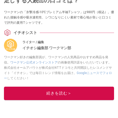
足しする人続出の口コミは？
ワークマンの「氷撃冷感-10℃プレミアム半袖Tシャツ」は980円（税込）。優
れた接触冷感や吸水速乾性、シワになりにくい素材で着心地が良いと口コミ
で評判の夏用Tシャツです。
イチオシスト
ライター / 編集
イチオシ編集部 ワークマン部
ワークマン好きの編集部員が、ワークマンの人気商品やおすすめ商品を発
信。
ワークマン公式オンラインストア
の画像使用許諾をいただいています。
株式会社オールアバウトが株式会社NTTドコモと共同開設したレコメンドサ
イト「イチオシ」では毎日トレンド情報をお届け。
Googleニュースでフォロ
ー
してください！
このイチオシストの他の記事を読む
続きを読む＞