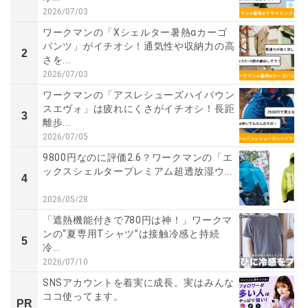
2026/07/03
ワークマンの「Xシェルター暑熱αカーゴ
パンツ」がイチオシ！通気性や収納力の高
2
さを...
2026/07/03
ワークマンの「アスレシューズハイバウン
スエヴォ」は疲れにくさがイチオシ！長距
3
離歩...
2026/07/05
9800円なのに評価2.6？ワークマンの「エ
ックスシェルタープレミアム超透放湿ウ...
4
2026/05/28
「遮熱機能付きで780円は神！」ワークマ
ンの“夏専用Tシャツ”は接触冷感と持続
5
冷...
2026/07/10
SNSアカウントを着実に成長。実はみんな
ココ使ってます。
PR