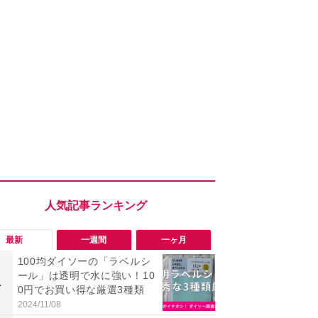
最新
一週間
一ヶ月
100均ダイソーの「ラベルシ
「勝手にデ
ール」は透明で水に強い！10
る!?」Win
1
1
0円でお買い得な厳選3種類
オフにして最
身を守る技
2024/11/08
2026/08/05