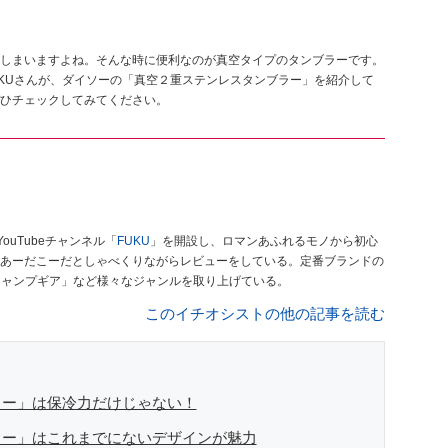
しまいますよね。そんな時に便利なのが真空タイプのタンブラーです。
FUKUさんが、ダイソーの「真空２重ステンレスタンブラー」を紹介して
ひチェックしてみてください。
ouTubeチャンネル「
FUKU
」を開設し、ロマンあふれるモノから初心
あーだこーだとしゃべくりながらレビューをしている。定番ブランドの
キャンプギア」など様々なジャンルを取り上げている。
このイチオシストの他の記事を読む
ラー」は保冷力だけじゃない！
ラー」はこれまでにないデザインが魅力