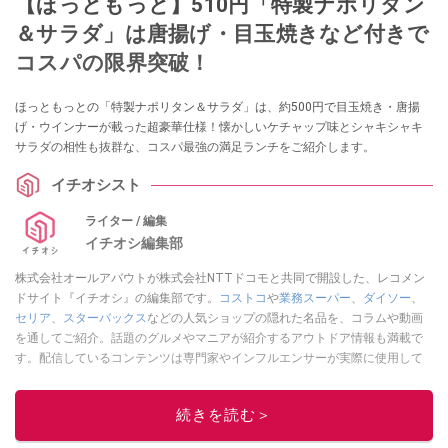
【ほっともっと】510円「特製ナポリタン
＆サラダ」は唐揚げ・目玉焼きなど付きで
コスパの限界突破！
ほっともっとの「特製ナポリタン＆サラダ」は、約500円で目玉焼き・唐揚
げ・ウインナーが載った超豪華仕様！懐かしいケチャップ味とシャキシャキ
サラダの相性も抜群な、コスパ最強の満足ランチをご紹介します。
イチオシスト
ライター / 編集
イチオシ編集部
株式会社オールアバウトが株式会社NTTドコモと共同で開設した、レコメン
ドサイト『イチオシ』の編集部です。
コストコ
や
業務スーパー
、
ダイソー
、
セリア
、
スターバックス
などの人気ショップの隠れた名品を、コラムや動画
を通してご紹介。話題のグルメやマニアが紹介するアウトドア情報も満載で
す。配信しているコンテンツは専門家やインフルエンサーが実際に使用して
レビューしています。毎日トレンド情報をお届けしているので、ぜひ
Google
ニュースでフォロー
してください！
続きを読む＞
このイチオシストの他の記事を読む