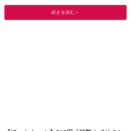
「週刊プレイボーイ」、宝島社「おいしい！ シャトレーゼBOOK」などでグ
ルメライター、食の専門家として出演実績あり。
続きを読む＞
このイチオシストの他の記事を読む