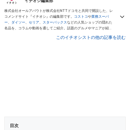
イチオシ編集部
株式会社オールアバウトが株式会社NTTドコモと共同で開設した、レ
コメンドサイト『イチオシ』の編集部です。
コストコ
や
業務スーパ
ー
、
ダイソー
、
セリア
、
スターバックス
などの人気ショップの隠れた
名品を、コラムや動画を通してご紹介。話題のグルメやマニアが紹介
するアウトドア情報も満載です。配信しているコンテンツは専門家や
このイチオシストの他の記事を読む
インフルエンサーが実際に使用してレビューしています。毎日トレン
ド情報をお届けしているので、ぜひ
Googleニュースでフォロー
してく
ださい！
目次