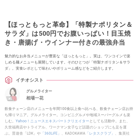
【ほっともっと革命】「特製ナポリタン＆
サラダ」は500円でお腹いっぱい！目玉焼
き・唐揚げ・ウインナー付きの最強弁当
魅力的なお弁当メニューが豊富な「ほっともっと」。実は、ワンコインで楽
しめる麺メニューも展開しています。そのひとつが「特製ナポリタン＆サラ
ダ」。実食レポとして味わいやボリューム感などをご紹介します。
イチオシスト
グルメライター
相場一花
飲食チェーン店のメニューを年間100食以上食べ比べる、飲食チェーン店お持
ち帰りマニア。グルメライター。コンビニグルメや地域スーパーグルメも楽
しむ。
Yahoo！ニュースエキスパートクリエイター
としても活動中。また、
久世福商店やトライアル、ワークマン女子など話題のショップにも足を運
ぶ。晋遊舎「LDK」や
「360LiFE」
、KADOKAWA
「レタスクラブ」
、集英社