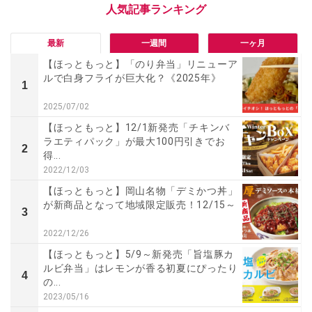
最新
一週間
一ヶ月
【ほっともっと】「のり弁当」リニューア
ルで白身フライが巨大化？《2025年》
1
2025/07/02
【ほっともっと】12/1新発売「チキンバ
ラエティパック」が最大100円引きでお
2
得...
2022/12/03
【ほっともっと】岡山名物「デミかつ丼」
が新商品となって地域限定販売！12/15～
3
2022/12/26
【ほっともっと】5/9～新発売「旨塩豚カ
ルビ弁当」はレモンが香る初夏にぴったり
4
の...
2023/05/16