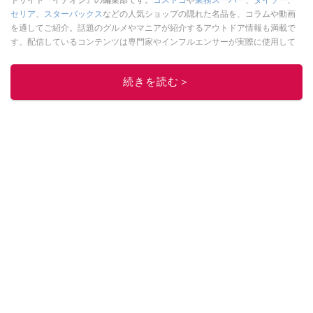
ドサイト『イチオシ』の編集部です。
コストコ
や
業務スーパー
、
ダイソー
、
セリア
、
スターバックス
などの人気ショップの隠れた名品を、コラムや動画
を通してご紹介。話題のグルメやマニアが紹介するアウトドア情報も満載で
す。配信しているコンテンツは専門家やインフルエンサーが実際に使用して
レビューしています。毎日トレンド情報をお届けしているので、ぜひ
Google
ニュースでフォロー
してください！
続きを読む＞
このイチオシストの他の記事を読む