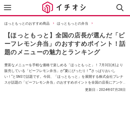
ほっともっとのおすすめ商品
ほっともっとの弁当
【ほっともっと】全国の店長が選んだ「ビ
ーフレモン弁当」のおすすめポイント！話
題のメニューの魅力とランキング
豊富なメニューを手軽な価格で楽しめる「ほっともっと」！ 7月3日(水)より
販売している「ビーフレモン弁当」が”夏にぴったり！””さっぱりおいし
い！”とSNSで話題です。今回、「ほっともっと」を展開する株式会社プレナ
スが話題の「ビーフレモン弁当」のおすすめポイントを全国の店長にアンケ
ート調査したんだとか。商品を購入する際には、どんな商品か気になる方も
更新日：
2024年07月28日
多いのではないでしょうか？ 店長のおすすめポイントからその美味しさを解
明していきます！