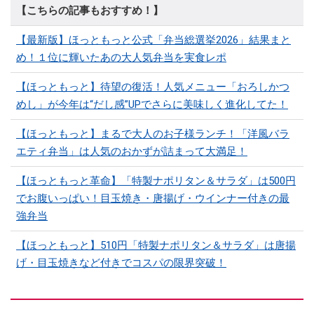
【こちらの記事もおすすめ！】
【最新版】ほっともっと公式「弁当総選挙2026」結果まと
め！１位に輝いたあの大人気弁当を実食レポ
【ほっともっと】待望の復活！人気メニュー「おろしかつ
めし」が今年は“だし感”UPでさらに美味しく進化してた！
【ほっともっと】まるで大人のお子様ランチ！「洋風バラ
エティ弁当」は人気のおかずが詰まって大満足！
【ほっともっと革命】「特製ナポリタン＆サラダ」は500円
でお腹いっぱい！目玉焼き・唐揚げ・ウインナー付きの最
強弁当
【ほっともっと】510円「特製ナポリタン＆サラダ」は唐揚
げ・目玉焼きなど付きでコスパの限界突破！