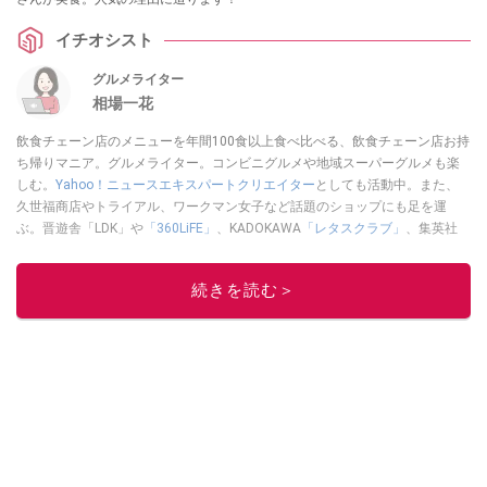
イチオシスト
グルメライター
相場一花
飲食チェーン店のメニューを年間100食以上食べ比べる、飲食チェーン店お持
ち帰りマニア。グルメライター。コンビニグルメや地域スーパーグルメも楽
しむ。
Yahoo！ニュースエキスパートクリエイター
としても活動中。また、
久世福商店やトライアル、ワークマン女子など話題のショップにも足を運
ぶ。晋遊舎「LDK」や
「360LiFE」
、KADOKAWA
「レタスクラブ」
、集英社
「週刊プレイボーイ」、宝島社「おいしい！ シャトレーゼBOOK」などでグ
ルメライター、食の専門家として出演実績あり。
続きを読む＞
このイチオシストの他の記事を読む