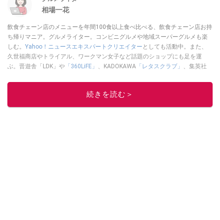
相場一花
飲食チェーン店のメニューを年間100食以上食べ比べる、飲食チェーン店お持
ち帰りマニア。グルメライター。コンビニグルメや地域スーパーグルメも楽
しむ。
Yahoo！ニュースエキスパートクリエイター
としても活動中。また、
久世福商店やトライアル、ワークマン女子など話題のショップにも足を運
ぶ。晋遊舎「LDK」や
「360LiFE」
、KADOKAWA
「レタスクラブ」
、集英社
「週刊プレイボーイ」、宝島社「おいしい！ シャトレーゼBOOK」などでグ
ルメライター、食の専門家として出演実績あり。
続きを読む＞
このイチオシストの他の記事を読む