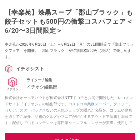
【幸楽苑】漆黒スープ「郡山ブラック」も
餃子セットも500円の衝撃コスパフェア＜
6/20〜3日間限定＞
幸楽苑が2026年6月20日（土）～6月22日（月）の3日間限定で「郡山ブラッ
クフェア」を開催。「郡山ブラック」が特別価格500円（税込）で楽しめま
す。
イチオシスト
ライター / 編集
イチオシ編集部
株式会社オールアバウトが株式会社NTTドコモと共同で開設した、レコメン
ドサイト『イチオシ』の編集部です。
コストコ
や
業務スーパー
、
ダイソー
、
セリア
、
スターバックス
などの人気ショップの隠れた名品を、コラムや動画
を通してご紹介。話題のグルメやマニアが紹介するアウトドア情報も満載で
す。配信しているコンテンツは専門家やインフルエンサーが実際に使用して
レビューしています。毎日トレンド情報をお届けしているので、ぜひ
Google
ニュースでフォロー
してください！