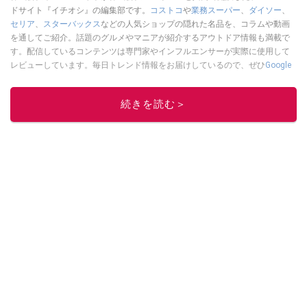
ドサイト『イチオシ』の編集部です。
コストコ
や
業務スーパー
、
ダイソー
、
セリア
、
スターバックス
などの人気ショップの隠れた名品を、コラムや動画
を通してご紹介。話題のグルメやマニアが紹介するアウトドア情報も満載で
す。配信しているコンテンツは専門家やインフルエンサーが実際に使用して
レビューしています。毎日トレンド情報をお届けしているので、ぜひ
Google
ニュースでフォロー
してください！
このイチオシストの他の記事を読む
続きを読む＞