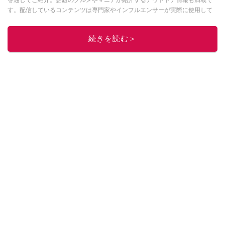
を通してご紹介。話題のグルメやマニアが紹介するアウトドア情報も満載で
す。配信しているコンテンツは専門家やインフルエンサーが実際に使用して
レビューしています。毎日トレンド情報をお届けしているので、ぜひ
Google
ニュースでフォロー
してください！
続きを読む＞
このイチオシストの他の記事を読む