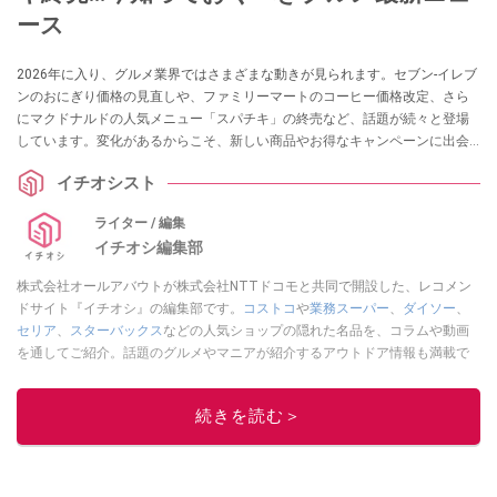
ース
2026年に入り、グルメ業界ではさまざまな動きが見られます。セブン-イレブ
ンのおにぎり価格の見直しや、ファミリーマートのコーヒー価格改定、さら
にマクドナルドの人気メニュー「スパチキ」の終売など、話題が続々と登場
しています。変化があるからこそ、新しい商品やお得なキャンペーンに出会
えるチャンスも広がっています。この記事では、2026年にチェックしておき
イチオシスト
たい注目のグルメ情報をわかりやすくまとめました。最新情報を上手にキャ
ッチして、これからの食の楽しみをもっと充実させていきましょう。
ライター / 編集
イチオシ編集部
株式会社オールアバウトが株式会社NTTドコモと共同で開設した、レコメン
ドサイト『イチオシ』の編集部です。
コストコ
や
業務スーパー
、
ダイソー
、
セリア
、
スターバックス
などの人気ショップの隠れた名品を、コラムや動画
を通してご紹介。話題のグルメやマニアが紹介するアウトドア情報も満載で
す。配信しているコンテンツは専門家やインフルエンサーが実際に使用して
レビューしています。毎日トレンド情報をお届けしているので、ぜひ
Google
続きを読む＞
ニュースでフォロー
してください！
このイチオシストの他の記事を読む