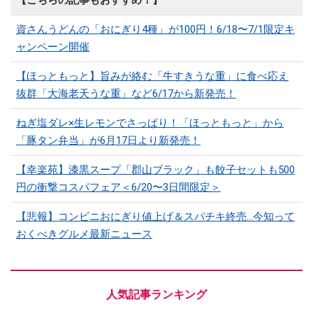
【こちらの記事もおすすめ！】
資さんうどんの「おにぎり4種」が100円！6/18〜7/1限定キ
ャンペーン開催
【ほっともっと】旨みが絡む「牛すきうな重」に食べ応え
抜群「大海老天うな重」など6/17から新発売！
ねぎ塩ダレ×生レモンでさっぱり！「ほっともっと」から
「豚タン弁当」が6月17日より新発売！
【幸楽苑】漆黒スープ「郡山ブラック」も餃子セットも500
円の衝撃コスパフェア＜6/20〜3日間限定＞
【悲報】コンビニおにぎり値上げ＆スパチキ終売…今知って
おくべきグルメ最新ニュース