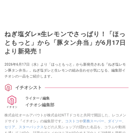
ねぎ塩ダレ×生レモンでさっぱり！「ほっ
ともっと」から「豚タン弁当」が6月17日
より新発売！
2026年6月17日（水）より「ほっともっと」から新発売される『ねぎ塩レモ
ン豚タン弁当』。ねぎ塩ダレと生レモンの組み合わせが気になる、編集部イ
チオシの一品をご紹介します。
イチオシスト
ライター / 編集
イチオシ編集部
株式会社オールアバウトが株式会社NTTドコモと共同で開設した、レコメン
ドサイト『イチオシ』の編集部です。
コストコ
や
業務スーパー
、
ダイソー
、
セリア
、
スターバックス
などの人気ショップの隠れた名品を、コラムや動画