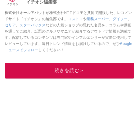
イチオシ編集部
株式会社オールアバウトが株式会社NTTドコモと共同で開設した、レコメン
ドサイト『イチオシ』の編集部です。
コストコ
や
業務スーパー
、
ダイソー
、
セリア
、
スターバックス
などの人気ショップの隠れた名品を、コラムや動画
を通してご紹介。話題のグルメやマニアが紹介するアウトドア情報も満載で
す。配信しているコンテンツは専門家やインフルエンサーが実際に使用して
レビューしています。毎日トレンド情報をお届けしているので、ぜひ
Google
ニュースでフォロー
してください！
このイチオシストの他の記事を読む
続きを読む＞