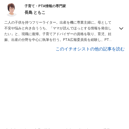
子育て・PTA情報の専門家
長島 ともこ
二人の子供を持つフリーライター。出産を機に専業主婦に。母として
不安や悩みと向き合ううち、「ママが読んでほっとする情報を発信し
たい」と、現職に復帰。子育てアドバイザーの資格を取り、育児、妊
娠、出産の分野を中心に執筆を行う。PTA広報委員長を経験し、PTA
関連書籍
「卒対を楽しくラクに乗り切る本」
などを出版。
このイチオシストの他の記事を読む