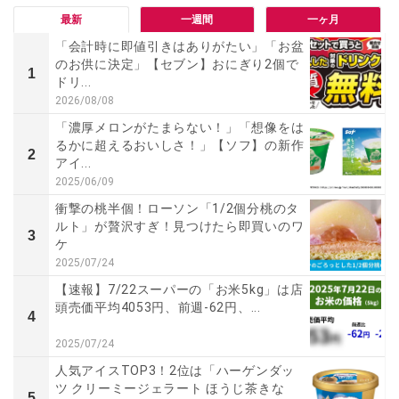
最新
一週間
一ヶ月
「会計時に即値引きはありがたい」「お盆
のお供に決定」【セブン】おにぎり2個で
1
ドリ...
2026/08/08
「濃厚メロンがたまらない！」「想像をは
るかに超えるおいしさ！」【ソフ】の新作
2
アイ...
2025/06/09
衝撃の桃半個！ローソン「1/2個分桃のタ
ルト」が贅沢すぎ！見つけたら即買いのワ
3
ケ
2025/07/24
【速報】7/22スーパーの「お米5kg」は店
頭売価平均4053円、前週-62円、...
4
2025/07/24
人気アイスTOP3！2位は「ハーゲンダッ
ツ クリーミージェラート ほうじ茶きな
5