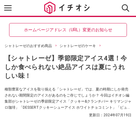
ホームページアドレス（URL）変更のお知らせ
シャトレーゼのおすすめ商品
シャトレーゼのケーキ
【シャトレーゼ】季節限定アイス4選！今
しか食べられない絶品アイスは夏にうれ
しい味！
種類豊富なアイスを取り揃える「シャトレーゼ」では、夏の時期にしか発売
されない期間限定のアイスがあるのをご存じでしょうか？ 今回はイチオシ編
集部がシャトレーゼの季節限定アイス「クッキー&クランチバー キリマンジャ
ロ珈琲」「DESSERTクッキーシューアイス ホワイトチョコミント」「ピュル
テ 瀬戸内レモン＆ ホワイトチョコ レモンチップ入り」「キャンディーチョコ
更新日：
2024年07月19日
バー」をご紹介していきます。