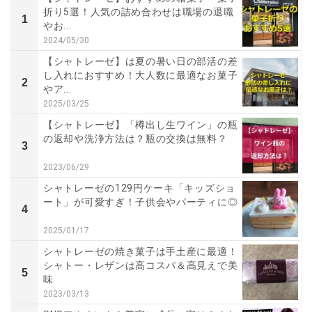
折り5選！人気の詰め合わせは職場の退職
1
やお...
2024/05/30
【シャトレーゼ】は夏の暑い日の部活の差
し入れにおすすめ！大人数に最適なお菓子
2
やア...
2025/03/25
【シャトレーゼ】「樽出し生ワイン」の瓶
の返却や洗浄方法は？瓶の交換は無料？
3
2023/06/29
シャトレーゼの129円ケーキ「キッズショ
ート」が可愛すぎ！子供会やパーティに◎
4
2025/01/17
シャトレーゼの焼き菓子は手土産に最適！
シャトー・レザンは高コスパ＆高見えで美
5
味
2023/03/13