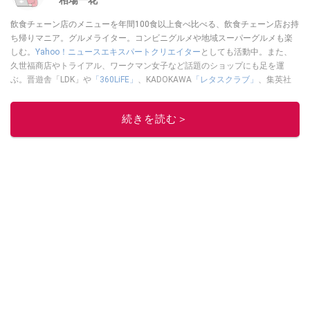
飲食チェーン店のメニューを年間100食以上食べ比べる、飲食チェーン店お持
ち帰りマニア。グルメライター。コンビニグルメや地域スーパーグルメも楽
しむ。
Yahoo！ニュースエキスパートクリエイター
としても活動中。また、
久世福商店やトライアル、ワークマン女子など話題のショップにも足を運
ぶ。晋遊舎「LDK」や
「360LiFE」
、KADOKAWA
「レタスクラブ」
、集英社
「週刊プレイボーイ」、宝島社「おいしい！ シャトレーゼBOOK」などでグ
ルメライター、食の専門家として出演実績あり。
続きを読む＞
このイチオシストの他の記事を読む