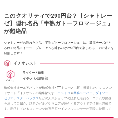
このクオリティで290円台？【シャトレー
ゼ】隠れ名品「半熟ガトーフロマージュ」
が超絶品
シャトレーゼの隠れた名品「半熟ガトーフロマージュ」は、濃厚チーズがと
ろける絶品スイーツ。プレミアムな味わいが290円台で楽しめる、その魅力を
解剖します！
イチオシスト
ライター / 編集
イチオシ編集部
株式会社オールアバウトが株式会社NTTドコモと共同で開設した、レコメン
ドサイト『イチオシ』の編集部です。
コストコ
や
業務スーパー
、
ダイソー
、
セリア
、
スターバックス
などの人気ショップの隠れた名品を、コラムや動画
を通してご紹介。話題のグルメやマニアが紹介するアウトドア情報も満載で
す。配信しているコンテンツは専門家やインフルエンサーが実際に使用して
レビューしています。毎日トレンド情報をお届けしているので、ぜひ
Google