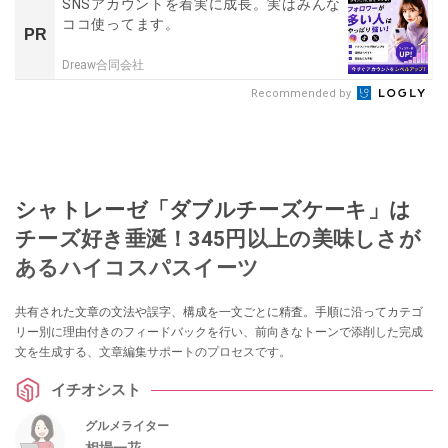
SNSアカウントを着実に成長。実はみんな
ココ使ってます。
PR
Dreaw合同会社
Recommended by
シャトレーゼ「ダブルチーズケーキ」は
チーズ好き垂涎！345円以上の美味しさが
あるハイコスパスイーツ
共有された文章の文法や誤字、構成を一文ごとに精査。手順に沿ってカテゴ
リー別に理由付きのフィードバックを行い、前向きなトーンで添削した完成
文を生成する、文章編集サポートのプロセスです。
イチオシスト
グルメライター
相場一花