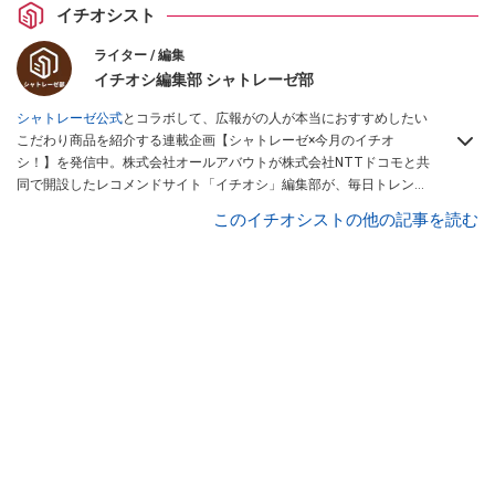
イチオシスト
ライター / 編集
イチオシ編集部 シャトレーゼ部
シャトレーゼ公式
とコラボして、広報がの人が本当におすすめしたい
こだわり商品を紹介する連載企画【シャトレーゼ×今月のイチオ
シ！】を発信中。株式会社オールアバウトが株式会社NTTドコモと共
同で開設したレコメンドサイト「イチオシ」編集部が、毎日トレンド
情報をお届けしています。ぜひ
Googleニュースでフォロー
してくださ
このイチオシストの他の記事を読む
い！