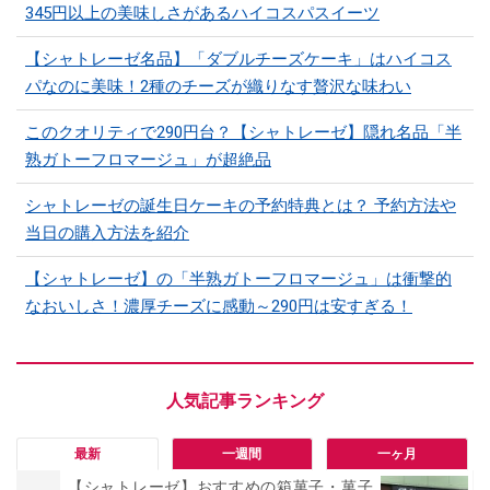
345円以上の美味しさがあるハイコスパスイーツ
【シャトレーゼ名品】「ダブルチーズケーキ」はハイコス
パなのに美味！2種のチーズが織りなす贅沢な味わい
このクオリティで290円台？【シャトレーゼ】隠れ名品「半
熟ガトーフロマージュ」が超絶品
シャトレーゼの誕生日ケーキの予約特典とは？ 予約方法や
当日の購入方法を紹介
【シャトレーゼ】の「半熟ガトーフロマージュ」は衝撃的
なおいしさ！濃厚チーズに感動～290円は安すぎる！
最新
一週間
一ヶ月
【シャトレーゼ】おすすめの箱菓子・菓子