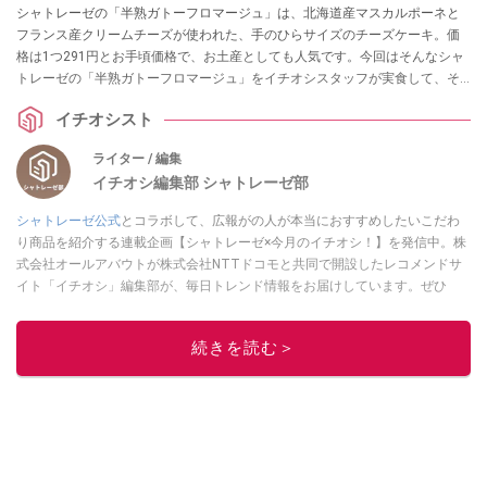
シャトレーゼの「半熟ガトーフロマージュ」は、北海道産マスカルポーネと
フランス産クリームチーズが使われた、手のひらサイズのチーズケーキ。価
格は1つ291円とお手頃価格で、お土産としても人気です。今回はそんなシャ
トレーゼの「半熟ガトーフロマージュ」をイチオシスタッフが実食して、そ
の魅力を使えていきます。結論から言えば超絶品！ チーズケーキがお好きな
イチオシスト
方、まだ食べてない方はぜひとも体験してみてください。
ライター / 編集
イチオシ編集部 シャトレーゼ部
シャトレーゼ公式
とコラボして、広報がの人が本当におすすめしたいこだわ
り商品を紹介する連載企画【シャトレーゼ×今月のイチオシ！】を発信中。株
式会社オールアバウトが株式会社NTTドコモと共同で開設したレコメンドサ
イト「イチオシ」編集部が、毎日トレンド情報をお届けしています。ぜひ
Googleニュースでフォロー
してください！
このイチオシストの他の記事を読む
続きを読む＞