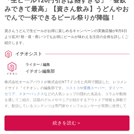
「生ビール120円引きは熱すぎる」「昼飲
みできて最高」【資さん飲み】うどんやお
でんで一杯できるビール祭りが降臨！
資さんうどんで生ビールがお得に楽しめるキャンペーンの実施店舗が8月6日
より拡大! 朝・昼・夜いつでもお得にビールが味わえる注目の企画を詳しくご
紹介します。
イチオシスト
ライター / 編集
イチオシ編集部
株式会社オールアバウトが株式会社NTTドコモと共同で開設した、レコメン
ドサイト『イチオシ』の編集部です。
コストコ
や
業務スーパー
、
ダイソー
、
セリア
、
スターバックス
などの人気ショップの隠れた名品を、コラムや動画
を通してご紹介。話題のグルメやマニアが紹介するアウトドア情報も満載で
す。配信しているコンテンツは専門家やインフルエンサーが実際に使用して
レビューしています。毎日トレンド情報をお届けしているので、ぜひ
Google
ニュースでフォロー
してください！
続きを読む＞
このイチオシストの他の記事を読む