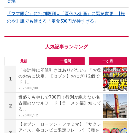
登場
「ママ限定」に批判殺到→「夏休み企画」に緊急変更…【松
のや】誰でも使える「定食500円が神すぎる」
最新
一週間
一ヶ月
「会計時に即値引きはありがたい」「お盆
のお供に決定」【セブン】おにぎり2個で
1
ドリ...
2026/08/08
爆盛りもやしで700円！行列が絶えない名
古屋のソウルフード【ラーメン福】知って
2
る...
2026/06/12
【セブン・ローソン・ファミマ】「サクレ
アイス」各コンビニ限定フレーバー3種を
3