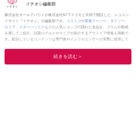
イチオシ編集部
株式会社オールアバウトが株式会社NTTドコモと共同で開設した、レコメン
ドサイト『イチオシ』の編集部です。
コストコ
や
業務スーパー
、
ダイソー
、
セリア
、
スターバックス
などの人気ショップの隠れた名品を、コラムや動画
を通してご紹介。話題のグルメやマニアが紹介するアウトドア情報も満載で
す。配信しているコンテンツは専門家やインフルエンサーが実際に使用して
レビューしています。毎日トレンド情報をお届けしているので、ぜひ
Google
ニュースでフォロー
してください！
続きを読む＞
このイチオシストの他の記事を読む