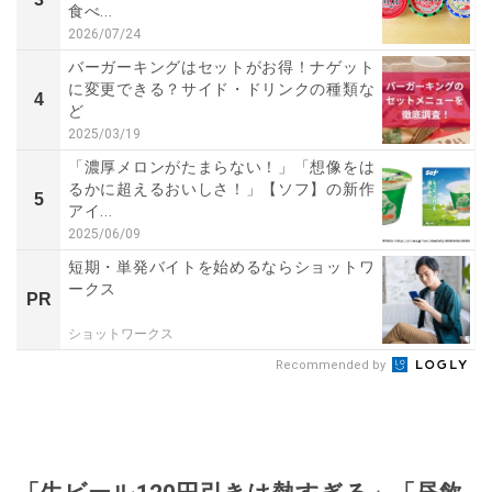
食べ...
2026/07/24
バーガーキングはセットがお得！ナゲット
に変更できる？サイド・ドリンクの種類な
4
ど
2025/03/19
「濃厚メロンがたまらない！」「想像をは
るかに超えるおいしさ！」【ソフ】の新作
5
アイ...
2025/06/09
短期・単発バイトを始めるならショットワ
ークス
PR
ショットワークス
Recommended by