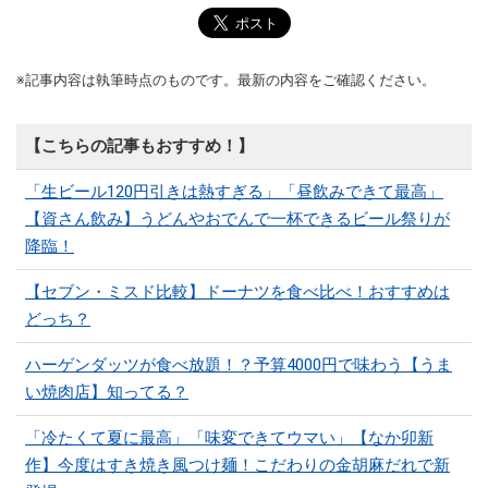
※記事内容は執筆時点のものです。最新の内容をご確認ください。
【こちらの記事もおすすめ！】
「生ビール120円引きは熱すぎる」「昼飲みできて最高」
【資さん飲み】うどんやおでんで一杯できるビール祭りが
降臨！
【セブン・ミスド比較】ドーナツを食べ比べ！おすすめは
どっち？
ハーゲンダッツが食べ放題！？予算4000円で味わう【うま
い焼肉店】知ってる？
「冷たくて夏に最高」「味変できてウマい」【なか卯新
作】今度はすき焼き風つけ麺！こだわりの金胡麻だれで新