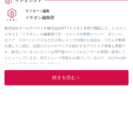
イチオシスト
ライター / 編集
イチオシ編集部
株式会社オールアバウトが株式会社NTTドコモと共同で開設した、レコメン
ドサイト『イチオシ』の編集部です。
コストコ
や
業務スーパー
、
ダイソー
、
セリア
、
スターバックス
などの人気ショップの隠れた名品を、コラムや動画
を通してご紹介。話題のグルメやマニアが紹介するアウトドア情報も満載で
す。配信しているコンテンツは専門家やインフルエンサーが実際に使用して
レビューしています。毎日トレンド情報をお届けしているので、ぜひ
Google
ニュースでフォロー
してください！
このイチオシストの他の記事を読む
続きを読む＞