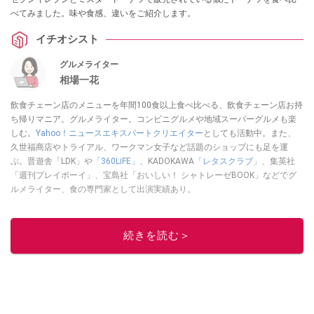
べてみました。味や食感、違いをご紹介します。
イチオシスト
グルメライター
相場一花
飲食チェーン店のメニューを年間100食以上食べ比べる、飲食チェーン店お持
ち帰りマニア。グルメライター。コンビニグルメや地域スーパーグルメも楽
しむ。
Yahoo！ニュースエキスパートクリエイター
としても活動中。また、
久世福商店やトライアル、ワークマン女子など話題のショップにも足を運
ぶ。晋遊舎「LDK」や
「360LiFE」
、KADOKAWA
「レタスクラブ」
、集英社
「週刊プレイボーイ」、宝島社「おいしい！ シャトレーゼBOOK」などでグ
ルメライター、食の専門家として出演実績あり。
このイチオシストの他の記事を読む
続きを読む＞