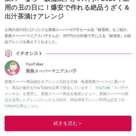
用の丑の日に！爆安で作れる絶品うざく＆
出汁茶漬けアレンジ
土用の丑の日にぴったりな業務スーパーの7月セール品「鰻蒲焼」をご紹介。
業務スーパーマニアスパ子さんが、397円の大特価で手に入る「鰻蒲焼」の絶
品アレンジを教えてくれました。
イチオシスト
YouTuber
業務スーパーマニアスパ子
業務スーパー商品紹介＆アレンジ大好き主婦。毎週業務スーパーに通いつ
つ、商品の魅力をYouTubeや記事で発信しています！
YouTube「スパ子チ
ャンネル」
を運営し、業務スーパー商品を徹底レビュー。業務スーパーの商
品を活用したアレンジレシピも大好評。時短簡単アレンジ料理は必見です。
Yahoo!記事はこちら。
このイチオシストの他の記事を読む
続きを読む＞