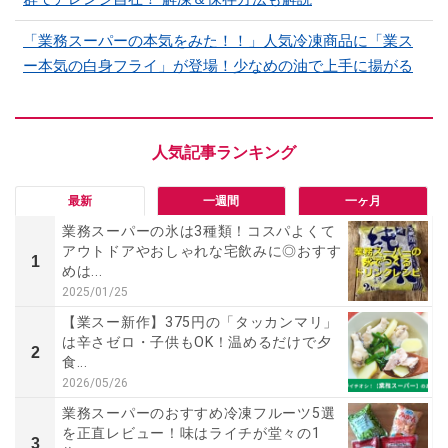
「業務スーパーの本気をみた！！」人気冷凍商品に「業ス
ー本気の白身フライ」が登場！少なめの油で上手に揚がる
最新
一週間
一ヶ月
業務スーパーの氷は3種類！コスパよくて
アウトドアやおしゃれな宅飲みに◎おすす
1
めは...
2025/01/25
【業スー新作】375円の「タッカンマリ」
は辛さゼロ・子供もOK！温めるだけで夕
2
食...
2026/05/26
業務スーパーのおすすめ冷凍フルーツ5選
を正直レビュー！味はライチが堂々の1
3