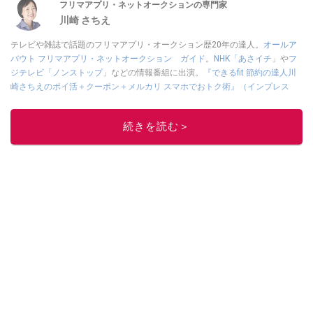
フリマアプリ・ネットオークションの専門家
川崎 さちえ
テレビや雑誌で話題のフリマアプリ・オークション歴20年の達人。
オールア
バウト フリマアプリ・ネットオークション ガイド
。
NHK「あさイチ」
や
フ
ジテレビ「ノンストップ」
などの情報番組に出演。
『できるfit 節約の達人川
崎さちえのポイ活＋クーポン＋メルカリ スマホでおトク術』（インプレス
刊）
、
『「ゆる副業」のはじめかた メルカリ スマホ1つでスキマ時間に効率
的に稼ぐ！』（翔泳社刊）
ほか著書多数。ブログは
「川崎さちえのごちゃま
続きを読む＞
ぜ日記」
。
■経歴：2003年、夫が子育てをするために、突然会社を辞める。翌月からの
給料が０円になり、家にいながら、しかも空いた時間でできるオークション
に目をつける。しかし、取引の仕方がわからずに、まずは落札者として参
加。その後、出品者側にまわり、家の中の物を出品しまくる。出品する物が
ほぼなくなってからは、仕入れを経験。ネットオークションを生活の一部に
取り入れるべく、「ネットオークションやフリマアプリは生活のインフラに
なる」という考えを持つ。また消費税増税の社会においては、ネットオーク
ションやフリマアプリが家計の救世主になりえると考え、業者とは違う視点
でユーザーとして参加中。
このイチオシストの他の記事を読む