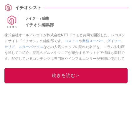
イチオシスト
ライター / 編集
イチオシ編集部
株式会社オールアバウトが株式会社NTTドコモと共同で開設した、レコメン
ドサイト『イチオシ』の編集部です。
コストコ
や
業務スーパー
、
ダイソー
、
セリア
、
スターバックス
などの人気ショップの隠れた名品を、コラムや動画
を通してご紹介。話題のグルメやマニアが紹介するアウトドア情報も満載で
す。配信しているコンテンツは専門家やインフルエンサーが実際に使用して
レビューしています。毎日トレンド情報をお届けしているので、ぜひ
Google
ニュースでフォロー
してください！
続きを読む＞
このイチオシストの他の記事を読む