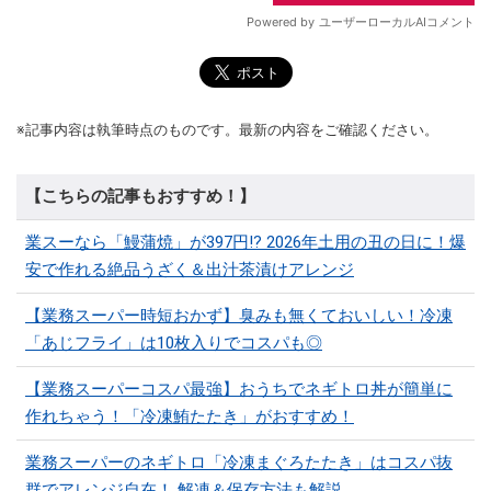
※記事内容は執筆時点のものです。最新の内容をご確認ください。
【こちらの記事もおすすめ！】
業スーなら「鰻蒲焼」が397円!? 2026年土用の丑の日に！爆
安で作れる絶品うざく＆出汁茶漬けアレンジ
【業務スーパー時短おかず】臭みも無くておいしい！冷凍
「あじフライ」は10枚入りでコスパも◎
【業務スーパーコスパ最強】おうちでネギトロ丼が簡単に
作れちゃう！「冷凍鮪たたき」がおすすめ！
業務スーパーのネギトロ「冷凍まぐろたたき」はコスパ抜
群でアレンジ自在！ 解凍＆保存方法も解説