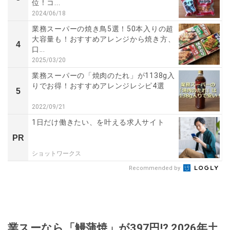
位！コ...
2024/06/18
業務スーパーの焼き鳥5選！50本入りの超
大容量も！おすすめアレンジから焼き方、
4
口...
2025/03/20
業務スーパーの「焼肉のたれ」が1138g入
りでお得！おすすめアレンジレシピ4選
5
2022/09/21
1日だけ働きたい、を叶える求人サイト
PR
ショットワークス
Recommended by
業スーなら「鰻蒲焼」が397円!? 2026年土