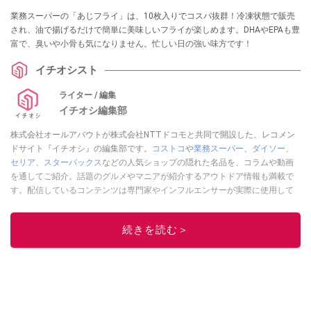
業務スーパーの「あじフライ」は、10枚入りでコスパ抜群！冷凍状態で販売
され、油で揚げるだけで簡単に美味しいフライが楽しめます。DHAやEPAも豊
富で、臭いや小骨も気になりません。忙しい日の強い味方です！
イチオシスト
ライター / 編集
イチオシ編集部
株式会社オールアバウトが株式会社NTTドコモと共同で開設した、レコメン
ドサイト『イチオシ』の編集部です。
コストコ
や
業務スーパー
、
ダイソー
、
セリア
、
スターバックス
などの人気ショップの隠れた名品を、コラムや動画
を通してご紹介。話題のグルメやマニアが紹介するアウトドア情報も満載で
す。配信しているコンテンツは専門家やインフルエンサーが実際に使用して
レビューしています。毎日トレンド情報をお届けしているので、ぜひ
Google
ニュースでフォロー
してください！
続きを読む＞
このイチオシストの他の記事を読む