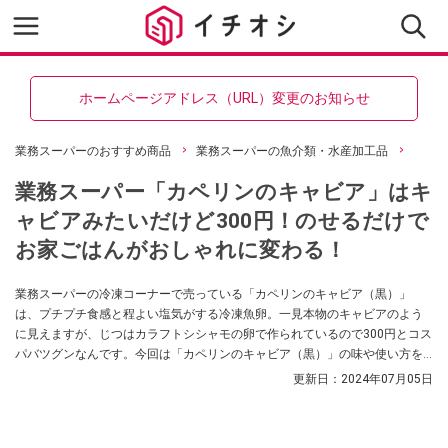
ホームページアドレス（URL）変更のお知らせ
業務スーパーのおすすめ商品
業務スーパーの魚介類・水産加工品
業務スーパー「カペリンのキャビア」はキ
ャビアみたいだけど300円！のせるだけで
お家ごはんがおしゃれに変わる！
業務スーパーの冷凍コーナーで売っている「カペリンのキャビア（黒）」
は、プチプチ食感と程よい塩気がする冷凍魚卵。一見本物のキャビアのよう
に見えますが、じつはカラフトシシャモの卵で作られているので300円とコス
パバツグンなんです。今回は「カペリンのキャビア（黒）」の味や使い方を
業スーマニアの「ひとつのまる」さんが紹介してくれました。トッピングに
更新日：
2024年07月05日
使える食材をお探しの方はぜひ参考にしてみてくださいね。