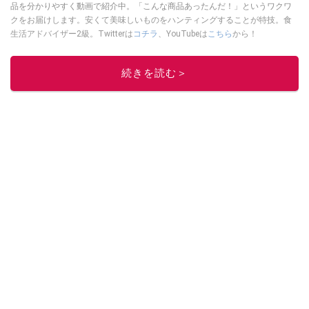
品を分かりやすく動画で紹介中。「こんな商品あったんだ！」というワクワ
クをお届けします。安くて美味しいものをハンティングすることが特技。食
生活アドバイザー2級。Twitterは
コチラ
、YouTubeは
こちら
から！
このイチオシストの他の記事を読む
続きを読む＞