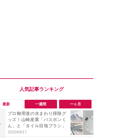
最新
一週間
一ヶ月
プロ御用達の水まわり掃除グ
「エアコン
ッズ！山崎産業「バスボンく
までやれば
1
1
ん」と「タイル目地ブラシ」
伝】“絶対N
とお家でで
2020/09/17
2026/08/05