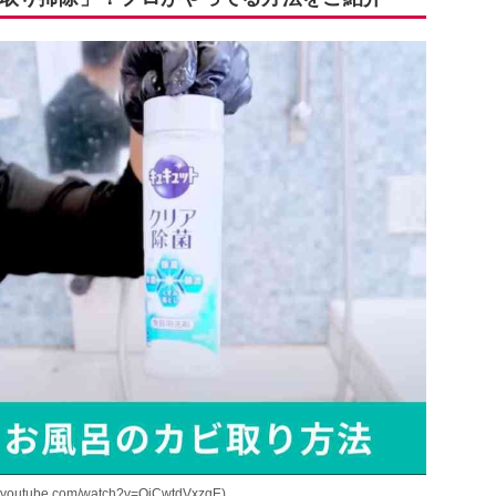
ube.com/watch?v=QjCwtdVxzqE)