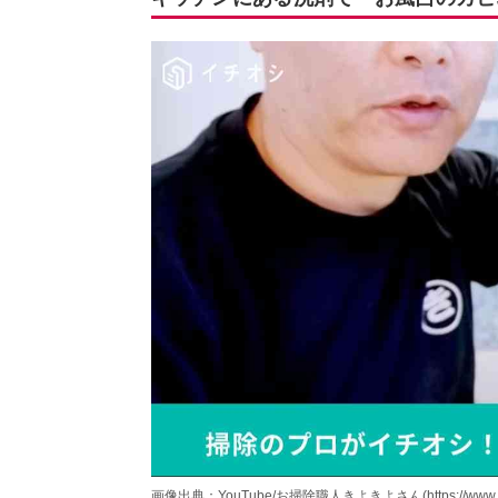
画像出典：YouTube/お掃除職人きよきよさん(https://www.yout