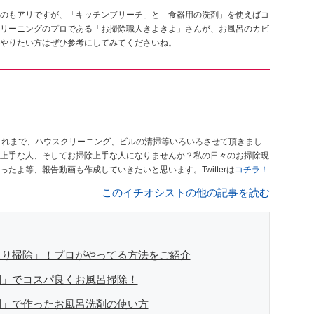
のもアリですが、「キッチンブリーチ」と「食器用の洗剤」を使えばコ
リーニングのプロである「お掃除職人きよきよ」さんが、お風呂のカビ
やりたい方はぜひ参考にしてみてくださいね。
これまで、ハウスクリーニング、ビルの清掃等いろいろさせて頂きまし
上手な人、そしてお掃除上手な人になりませんか？私の日々のお掃除現
よ等、報告動画も作成していきたいと思います。Twitterは
コチラ！
このイチオシストの他の記事を読む
取り掃除」！プロがやってる方法をご紹介
剤」でコスパ良くお風呂掃除！
剤」で作ったお風呂洗剤の使い方